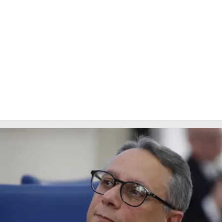
LACITYMAG.IT
ILREGGINO.IT
COSENZACHANNEL.IT
ILVIBONESE.IT
CATANZAROCHANNEL.IT
LACAPITALENEWS.IT
App
ANDROID
APPLE