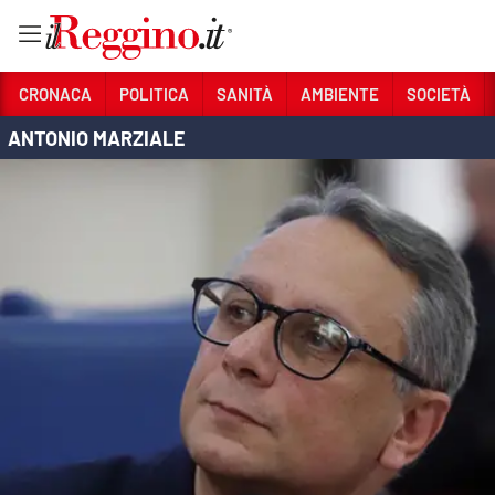
Vai
CRONACA
POLITICA
SANITÀ
AMBIENTE
SOCIETÀ
ANTONIO MARZIALE
Sezioni
CRONACA
POLITICA
SANITÀ
AMBIENTE
SOCIETÀ
CULTURA
ECONOMIA E LAVORO