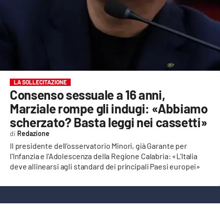
EVENTI
SPORT
Streaming
LAC TV
LA SOLLECITAZIONE
Consenso sessuale a 16 anni,
LAC NETWORK
Marziale rompe gli indugi: «Abbiamo
scherzato? Basta leggi nei cassetti»
LAC ONAIR
Redazione
Il presidente dell’osservatorio Minori, già Garante per
LaC
l'Infanzia e l'Adolescenza della Regione Calabria: «L'Italia
Network
deve allinearsi agli standard dei principali Paesi europei»
LACPLAY.IT
LACTV.IT
LACONAIR.IT