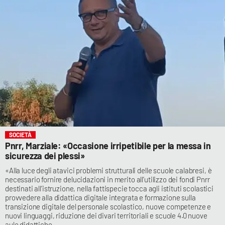
SOCIETÀ
Pnrr, Marziale: «Occasione irripetibile per la messa in
sicurezza dei plessi»
«Alla luce degli atavici problemi strutturali delle scuole calabresi, è
necessario fornire delucidazioni in merito all’utilizzo dei fondi Pnrr
destinati all’istruzione, nella fattispecie tocca agli istituti scolastici
provvedere alla didattica digitale integrata e formazione sulla
transizione digitale del personale scolastico, nuove competenze e
nuovi linguaggi, riduzione dei divari territoriali e scuole 4.0 nuove
aule didattiche