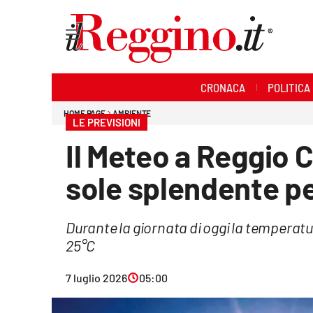
Sezioni
CRONACA
POLITICA
Cronaca
HOME PAGE
AMBIENTE
LE PREVISIONI
Politica
Il Meteo a Reggio 
Sanità
sole splendente per
Ambiente
Durante la giornata di oggi la temperatu
Società
25°C
Cultura
7 luglio 2026
05:00
Economia e lavoro