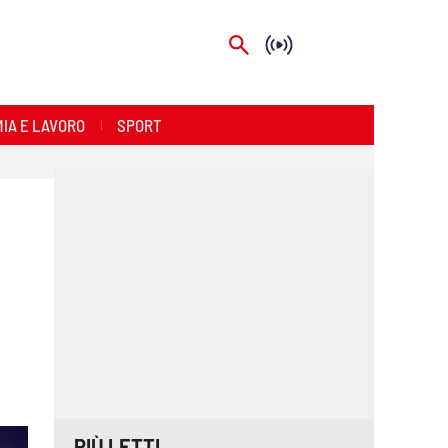
IA E LAVORO
SPORT
PIÙ LETTI