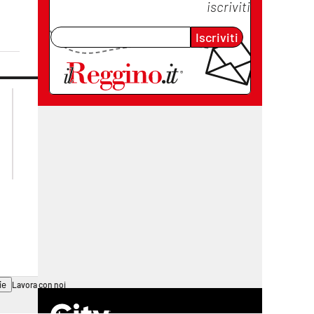
iscriviti
Iscriviti
lacplay.it
lacitymag.it
lactv.it
lacapitalenews.it
laconair.it
cosenzachannel.it
ilvibonese.it
catanzarochannel.it
ie
Lavora con noi