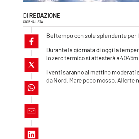
laconair.it
REDAZIONE
GIORNALISTA
lacitymag.it
Bel tempo con sole splendente per l
ilreggino.it
Durante la giornata di oggi la tempe
cosenzachannel.it
lo zero termico si attesterà a 4045m
ilvibonese.it
I venti saranno al mattino moderati
da Nord. Mare poco mosso. Allerte m
catanzarochannel.it
lacapitalenews.it
App
Android