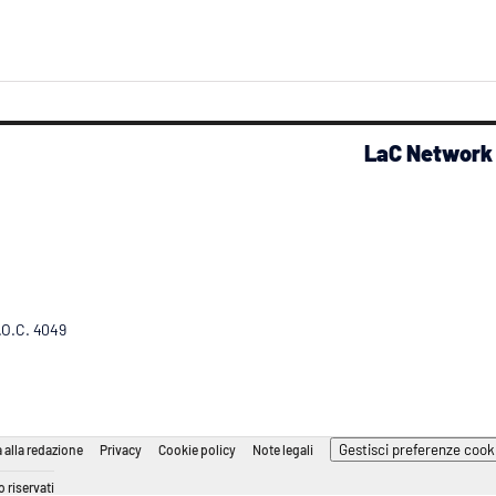
LaC Network
R.O.C. 4049
Gestisci preferenze cook
 alla redazione
Privacy
Cookie policy
Note legali
 riservati