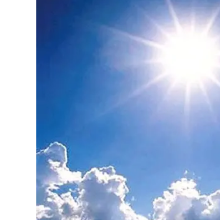
Eventi
Sport
Streaming
LaC TV
Lac Network
LaC OnAir
LaC
Network
lacplay.it
lactv.it