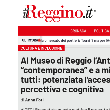
Sezioni
CRONACA
POLITICA
Cronaca
anti, è anche il calciomercato dei portieri: Toani firma per l'Admo Pro Pe
Politica
CULTURA E INCLUSIONE
Sanità
Al Museo di Reggio l’Ant
“contemporanea” e a mi
Ambiente
tutti: potenziata l'acce
Società
percettiva e cognitiva
Cultura
Anna Foti
Economia e lavoro
VIDEO | Presentato questa mattina il progetto f