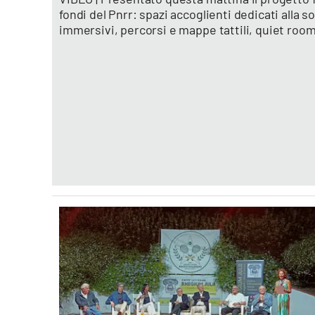
fondi del Pnrr: spazi accoglienti dedicati alla 
Eventi
immersivi, percorsi e mappe tattili, quiet room
Sport
Streaming
LaC TV
Lac Network
LaC OnAir
LaC
Network
lacplay.it
lactv.it