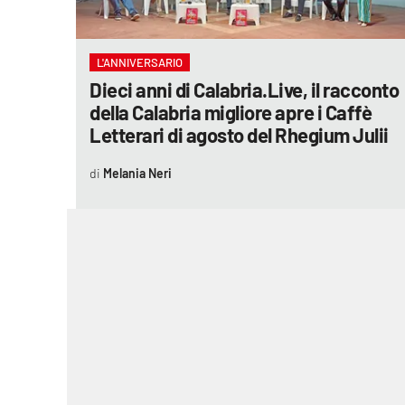
laconair.it
L'ANNIVERSARIO
lacitymag.it
Dieci anni di Calabria.Live, il racconto
della Calabria migliore apre i Caffè
ilreggino.it
Letterari di agosto del Rhegium Julii
cosenzachannel.it
Melania Neri
ilvibonese.it
catanzarochannel.it
lacapitalenews.it
App
Android