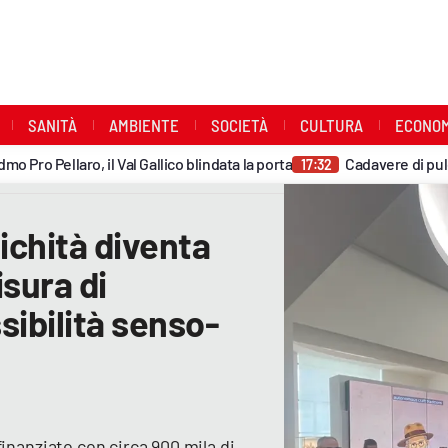
SANITÀ
AMBIENTE
SOCIETÀ
CULTURA
ECONOM
llaro, il Val Gallico blindata la porta
Cadavere di puledro abb
-
17:32
ichità diventa
sura di
ssibilità senso-
inanziato con circa 900 mila di