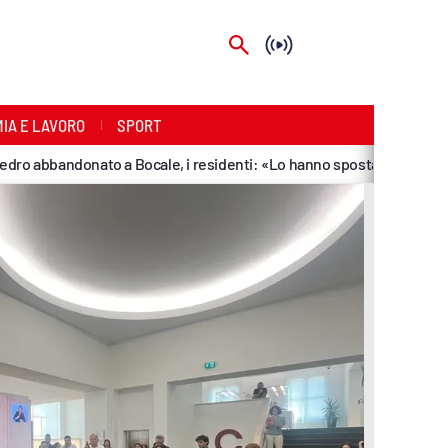
IA E LAVORO
SPORT
andonato a Bocale, i residenti: «Lo hanno spostato ma la rimozione 