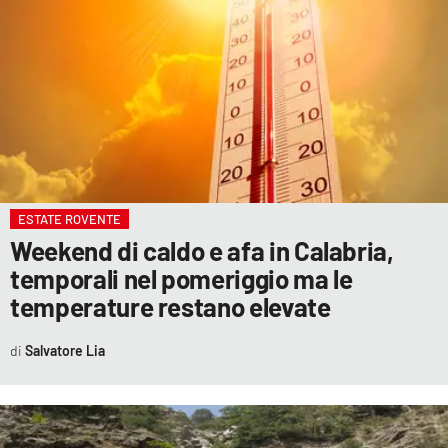
LACITYMAG.IT
ILREGGINO.IT
COSENZACHANNEL.IT
ILVIBONESE.IT
CATANZAROCHANNEL.IT
ESTATE ROVENTE
Weekend di caldo e afa in Calabria,
LACAPITALENEWS.IT
temporali nel pomeriggio ma le
temperature restano elevate
App
ANDROID
Salvatore Lia
APPLE