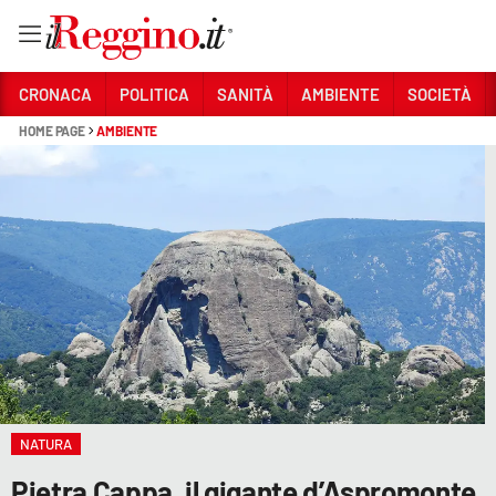
Vai
CRONACA
POLITICA
SANITÀ
AMBIENTE
SOCIETÀ
HOME PAGE
AMBIENTE
Sezioni
CRONACA
POLITICA
SANITÀ
AMBIENTE
SOCIETÀ
CULTURA
NATURA
ECONOMIA E LAVORO
Pietra Cappa, il gigante d’Aspromonte