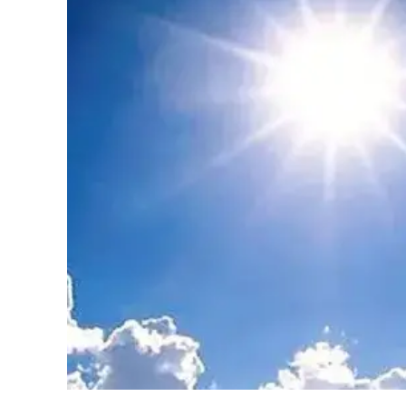
Eventi
Sport
Streaming
LaC TV
Lac Network
LaC OnAir
LaC
Network
lacplay.it
lactv.it