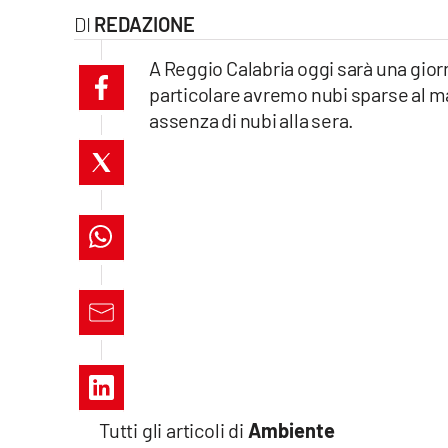
REDAZIONE
laconair.it
A Reggio Calabria oggi sarà una gior
lacitymag.it
particolare avremo nubi sparse al ma
assenza di nubi alla sera.
ilreggino.it
cosenzachannel.it
ilvibonese.it
catanzarochannel.it
lacapitalenews.it
App
Android
Tutti gli articoli di
Ambiente