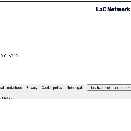
LaC Network
R.O.C. 4049
Gestisci preferenze cook
 alla redazione
Privacy
Cookie policy
Note legali
 riservati