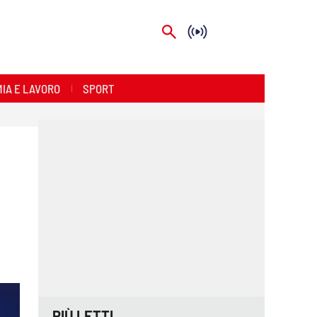
IA E LAVORO
SPORT
PIÙ LETTI