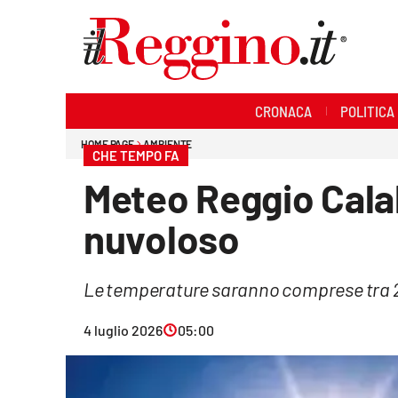
Sezioni
CRONACA
POLITICA
Cronaca
HOME PAGE
AMBIENTE
CHE TEMPO FA
Politica
Meteo Reggio Calab
Sanità
nuvoloso
Ambiente
Le temperature saranno comprese tra 2
Società
4 luglio 2026
05:00
Cultura
Economia e lavoro