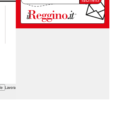
lacplay.it
lacitymag.it
lactv.it
lacapitalenews.it
laconair.it
cosenzachannel.it
ilvibonese.it
catanzarochannel.it
ie
Lavora con noi