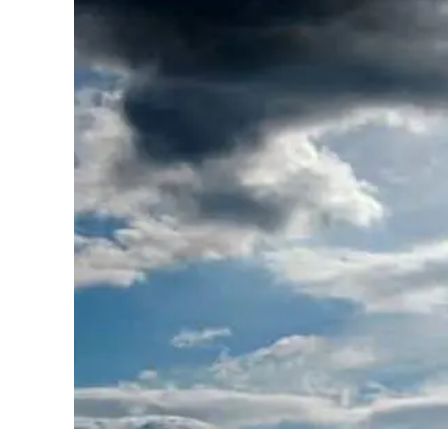
Eventi
Sport
Streaming
LaC TV
Lac Network
LaC OnAir
LaC
Network
lacplay.it
lactv.it