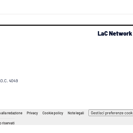
LaC Network
R.O.C. 4049
Gestisci preferenze cook
 alla redazione
Privacy
Cookie policy
Note legali
 riservati