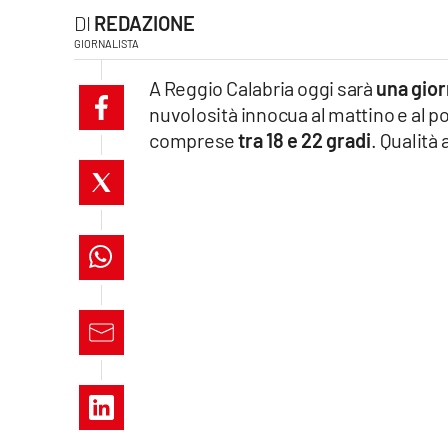
REDAZIONE
laconair.it
GIORNALISTA
lacitymag.it
A Reggio Calabria oggi sarà
una gior
nuvolosità innocua al mattino e al 
ilreggino.it
comprese
tra 18 e 22 gradi
. Qualità
cosenzachannel.it
ilvibonese.it
catanzarochannel.it
lacapitalenews.it
App
Android