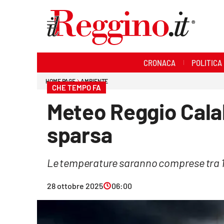
Sezioni
CRONACA
POLITICA
Cronaca
HOME PAGE
AMBIENTE
CHE TEMPO FA
Politica
Meteo Reggio Calab
Sanità
sparsa
Ambiente
Le temperature saranno comprese tra 18
Società
28 ottobre 2025
06:00
Cultura
Economia e lavoro