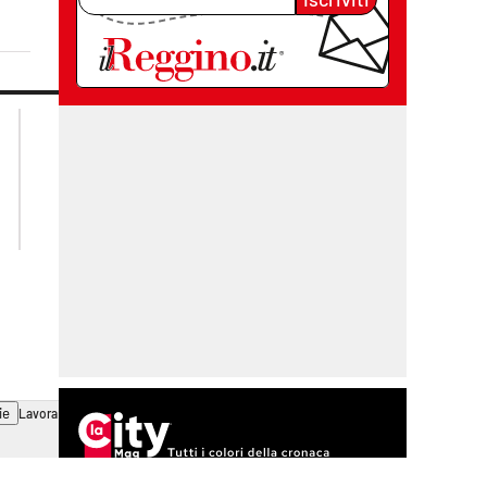
lacplay.it
lacitymag.it
lactv.it
lacapitalenews.it
laconair.it
cosenzachannel.it
ilvibonese.it
catanzarochannel.it
ie
Lavora con noi