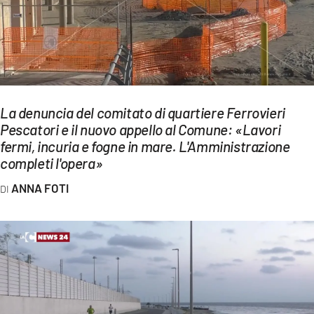
EVENTI
SPORT
Streaming
La denuncia del comitato di quartiere Ferrovieri
LAC TV
Pescatori e il nuovo appello al Comune: «Lavori
LAC NETWORK
fermi, incuria e fogne in mare. L'Amministrazione
completi l'opera»
LAC ONAIR
ANNA FOTI
LaC
Network
LACPLAY.IT
LACTV.IT
LACONAIR.IT