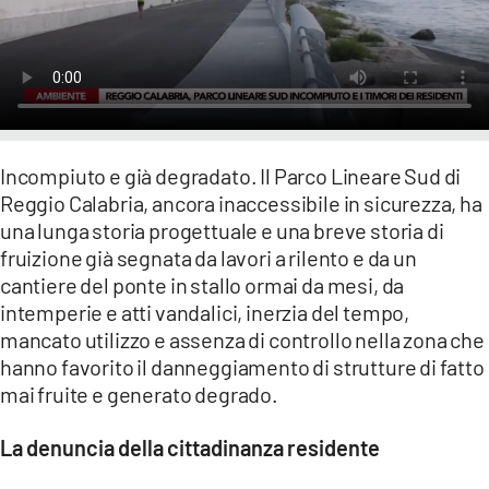
LACITYMAG.IT
ILREGGINO.IT
COSENZACHANNEL.IT
Incompiuto e già degradato. Il Parco Lineare Sud di
ILVIBONESE.IT
Reggio Calabria, ancora inaccessibile in sicurezza, ha
CATANZAROCHANNEL.IT
una lunga storia progettuale e una breve storia di
fruizione già segnata da lavori a rilento e da un
LACAPITALENEWS.IT
cantiere del ponte in stallo ormai da mesi, da
intemperie e atti vandalici, inerzia del tempo,
mancato utilizzo e assenza di controllo nella zona che
App
hanno favorito il danneggiamento di strutture di fatto
ANDROID
mai fruite e generato degrado.
APPLE
La denuncia della cittadinanza residente