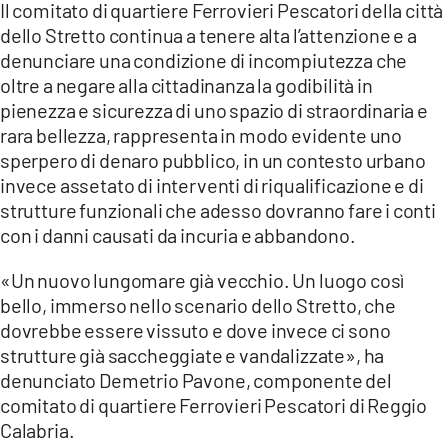
Il comitato di quartiere Ferrovieri Pescatori della città
dello Stretto continua a tenere alta l’attenzione e a
denunciare una condizione di incompiutezza che
oltre a negare alla cittadinanza la godibilità in
pienezza e sicurezza di uno spazio di straordinaria e
rara bellezza, rappresenta in modo evidente uno
sperpero di denaro pubblico, in un contesto urbano
invece assetato di interventi di riqualificazione e di
strutture funzionali che adesso dovranno fare i conti
con i danni causati da incuria e abbandono.
«Un nuovo lungomare già vecchio. Un luogo così
bello, immerso nello scenario dello Stretto, che
dovrebbe essere vissuto e dove invece ci sono
strutture già saccheggiate e vandalizzate», ha
denunciato Demetrio Pavone, componente del
comitato di quartiere Ferrovieri Pescatori di Reggio
Calabria.