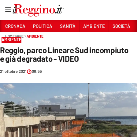
Vai
CRONACA
POLITICA
SANITÀ
AMBIENTE
SOCIETÀ
HOME PAGE
AMBIENTE
AMBIENTE
Sezioni
Reggio, parco Lineare Sud incompiuto
CRONACA
e già degradato - VIDEO
POLITICA
21 ottobre 2021
08:55
SANITÀ
AMBIENTE
SOCIETÀ
CULTURA
ECONOMIA E LAVORO