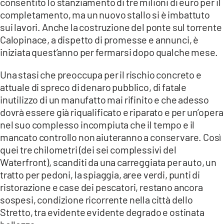
consentito lo stanziamento di tre milioni di euro per il
completamento, ma un nuovo stallo si è imbattuto
sui lavori. Anche la costruzione del ponte sul torrente
Calopinace, a dispetto di promesse e annunci, è
iniziata quest’anno per fermarsi dopo qualche mese.
Una stasi che preoccupa per il rischio concreto e
attuale di spreco di denaro pubblico, di fatale
inutilizzo di un manufatto mai rifinito e che adesso
dovrà essere già riqualificato e riparato e per un’opera
nel suo complesso incompiuta che il tempo e il
mancato controllo non aiuteranno a conservare. Così
quei tre chilometri (dei sei complessivi del
Waterfront), scanditi da una carreggiata per auto, un
tratto per pedoni, la spiaggia, aree verdi, punti di
ristorazione e case dei pescatori, restano ancora
sospesi, condizione ricorrente nella città dello
Stretto, tra evidente evidente degrado e ostinata