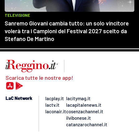
Scarica tutte le nostre app!
LaC Network
lacplay.it
lacitymag.it
lactv.it
lacapitalenews.it
laconair.it
cosenzachannel.it
ilvibonese.it
catanzarochannel.it