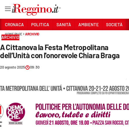
Vai
CRONACA
POLITICA
SANITÀ
AMBIENTE
SOCIETÀ
HOME PAGE
ARCHIVIO
ARCHIVIO
Sezioni
A Cittanova la Festa Metropolitana
CRONACA
dell’Unità con l'onorevole Chiara Braga
POLITICA
20 agosto 2025
09:30
SANITÀ
AMBIENTE
SOCIETÀ
CULTURA
ECONOMIA E LAVORO