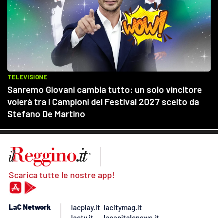
Scarica tutte le nostre app!
LaC Network
lacplay.it
lacitymag.it
lactv.it
lacapitalenews.it