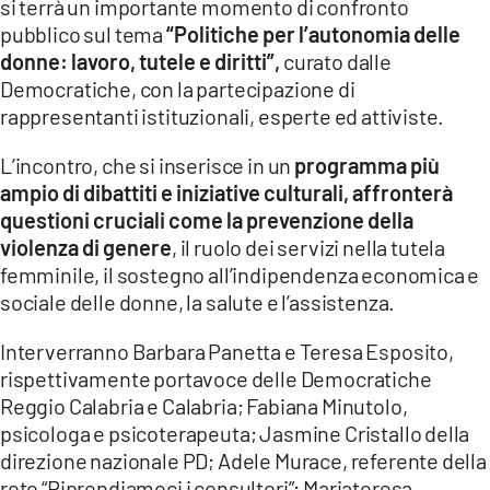
si terrà un importante momento di confronto
pubblico sul tema
“Politiche per l’autonomia delle
LACITYMAG.IT
donne: lavoro, tutele e diritti”,
curato dalle
ILREGGINO.IT
Democratiche, con la partecipazione di
rappresentanti istituzionali, esperte ed attiviste.
COSENZACHANNEL.IT
L’incontro, che si inserisce in un
programma più
ILVIBONESE.IT
ampio di dibattiti e iniziative culturali, affronterà
questioni cruciali come la prevenzione della
CATANZAROCHANNEL.IT
violenza di genere
, il ruolo dei servizi nella tutela
femminile, il sostegno all’indipendenza economica e
LACAPITALENEWS.IT
sociale delle donne, la salute e l’assistenza.
App
Interverranno Barbara Panetta e Teresa Esposito,
ANDROID
rispettivamente portavoce delle Democratiche
Reggio Calabria e Calabria; Fabiana Minutolo,
APPLE
psicologa e psicoterapeuta; Jasmine Cristallo della
direzione nazionale PD; Adele Murace, referente della
rete “Riprendiamoci i consultori”; Mariateresa