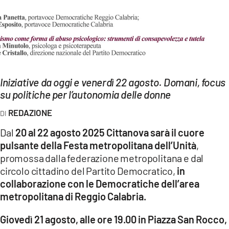
EVENTI
SPORT
Streaming
Iniziative da oggi e venerdì 22 agosto. Domani, focus
LAC TV
su politiche per l’autonomia delle donne
LAC NETWORK
REDAZIONE
LAC ONAIR
Dal
20 al 22 agosto 2025 Cittanova sarà il cuore
pulsante della Festa metropolitana dell’Unità
,
LaC
promossa dalla federazione metropolitana e dal
Network
circolo cittadino del Partito Democratico,
in
LACPLAY.IT
collaborazione con le Democratiche dell’area
metropolitana di Reggio Calabria.
LACTV.IT
Giovedì 21 agosto, alle ore 19.00 in Piazza San Rocco,
LACONAIR.IT