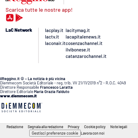
Scarica tutte le nostre app!
LaC Network
lacplay.it
lacitymag.it
lactv.it
lacapitalenews.it
laconair.it
cosenzachannel.it
ilvibonese.it
catanzarochannel.it
ilReggino.it © – La notizia è più vicina
Diemmecom Società Editoriale - reg. trib. VV 21/11/2019 n°2 - R.O.C. 4049
Direttore Responsabile
Francesco Laratta
Direttore Editoriale
Maria Grazia Falduto
www.diemmecom.it
Redazione
Segnala alla redazione
Privacy
Cookie policy
Note legali
Gestisci preferenze cookie
Lavora con noi