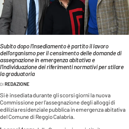
EVENTI
SPORT
Streaming
Subito dopo l'insediamento è partito il lavoro
LAC TV
dell'organismo per il censimento delle domande di
LAC NETWORK
assegnazione in emergenza abitativa e
l'individuazione dei riferimenti normativi per stilare
LAC ONAIR
la graduatoria
REDAZIONE
LaC
Network
Si è insediata durante gli scorsi giorni la nuova
Commissione per l’assegnazione degli alloggi di
LACPLAY.IT
edilizia residenziale pubblica in emergenza abitativa
LACTV.IT
del Comune di Reggio Calabria.
LACONAIR.IT