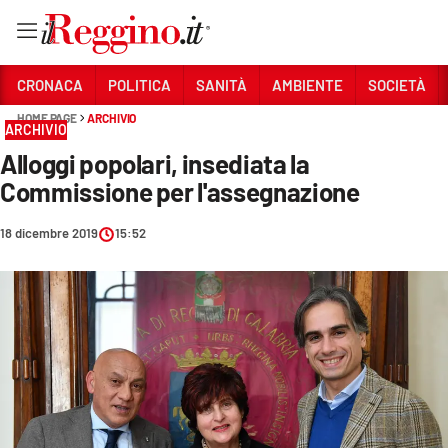
Vai
CRONACA
POLITICA
SANITÀ
AMBIENTE
SOCIETÀ
HOME PAGE
ARCHIVIO
ARCHIVIO
Sezioni
Alloggi popolari, insediata la
CRONACA
Commissione per l'assegnazione
POLITICA
18 dicembre 2019
15:52
SANITÀ
AMBIENTE
SOCIETÀ
CULTURA
ECONOMIA E LAVORO