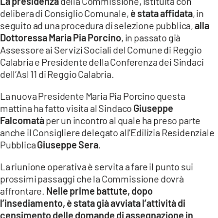
La presidenza
della Commissione, istituita con
delibera di Consiglio Comunale,
è stata affidata
, in
LACITYMAG.IT
seguito ad una procedura di selezione pubblica,
alla
Dottoressa Maria Pia Porcino
, in passato già
ILREGGINO.IT
Assessore ai Servizi Sociali del Comune di Reggio
COSENZACHANNEL.IT
Calabria e Presidente della Conferenza dei Sindaci
dell’Asl 11 di Reggio Calabria.
ILVIBONESE.IT
La nuova Presidente Maria Pia Porcino questa
CATANZAROCHANNEL.IT
mattina ha fatto visita al Sindaco
Giuseppe
Falcomatà
per un incontro al quale ha preso parte
LACAPITALENEWS.IT
anche il Consigliere delegato all’Edilizia Residenziale
Pubblica
Giuseppe Sera
.
App
La riunione operativa è servita a fare il punto sui
ANDROID
prossimi passaggi che la Commissione dovrà
APPLE
affrontare.
Nelle prime battute, dopo
l’insediamento, è stata già avviata l’attività di
censimento delle domande di assegnazione in