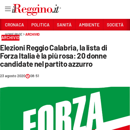
Vai
CRONACA
POLITICA
SANITÀ
AMBIENTE
SOCIETÀ
HOME PAGE
ARCHIVIO
ARCHIVIO
Sezioni
Elezioni Reggio Calabria, la lista di
CRONACA
Forza Italia è la più rosa: 20 donne
POLITICA
candidate nel partito azzurro
SANITÀ
23 agosto 2020
08:51
AMBIENTE
SOCIETÀ
CULTURA
ECONOMIA E LAVORO