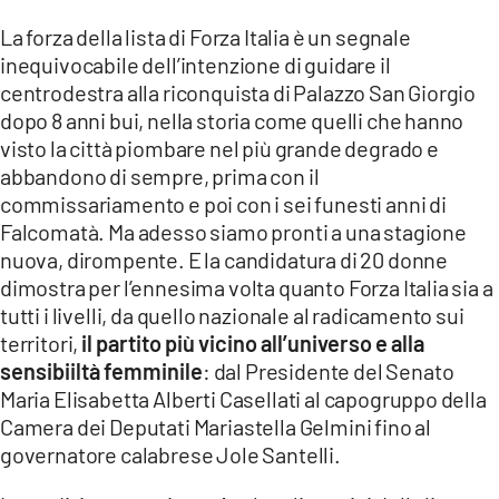
La forza della lista di Forza Italia è un segnale
LACITYMAG.IT
inequivocabile dell’intenzione di guidare il
ILREGGINO.IT
centrodestra alla riconquista di Palazzo San Giorgio
dopo 8 anni bui, nella storia come quelli che hanno
COSENZACHANNEL.IT
visto la città piombare nel più grande degrado e
abbandono di sempre, prima con il
ILVIBONESE.IT
commissariamento e poi con i sei funesti anni di
Falcomatà. Ma adesso siamo pronti a una stagione
CATANZAROCHANNEL.IT
nuova, dirompente. E la candidatura di 20 donne
LACAPITALENEWS.IT
dimostra per l’ennesima volta quanto Forza Italia sia a
tutti i livelli, da quello nazionale al radicamento sui
territori,
il partito più vicino all’universo e alla
App
sensibiiltà femminile
: dal Presidente del Senato
ANDROID
Maria Elisabetta Alberti Casellati al capogruppo della
Camera dei Deputati Mariastella Gelmini fino al
APPLE
governatore calabrese Jole Santelli.