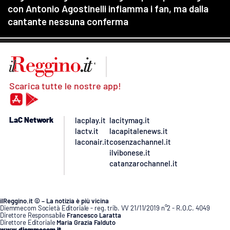
Scarica tutte le nostre app!
LaC Network
lacplay.it
lacitymag.it
lactv.it
lacapitalenews.it
laconair.it
cosenzachannel.it
ilvibonese.it
catanzarochannel.it
ilReggino.it © – La notizia è più vicina
Diemmecom Società Editoriale - reg. trib. VV 21/11/2019 n°2 - R.O.C. 4049
Direttore Responsabile
Francesco Laratta
Direttore Editoriale
Maria Grazia Falduto
www.diemmecom.it