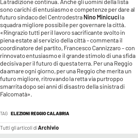
La tradizione continua. Anche gli uomini della lista
sono carichi di entusiasmo e competenze per dare al
futuro sindaco del Centrodestra
Nino Minicuci
la
squadra migliore possibile per governare la città.
«Ringrazio tutti per il lavoro sacrificante svolto in
piena estate al servizio della città – commenta il
coordinatore del partito, Francesco Cannizzaro – con
rinnovato entusiasmo e il grande stimolo di una sfida
decisiva per il futuro di questa terra. Per una Reggio
da amare ogni giorno, per una Reggio che merita un
futuro migliore, ritrovando la retta via purtroppo
smarrita dopo sei anni di disastro della sinistra di
Falcomatà».
TAG
ELEZIONI REGGIO CALABRIA
Archivio
Tutti gli articoli di