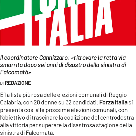
EVENTI
SPORT
Streaming
LAC TV
Il coordinatore Cannizzaro: «ritrovare la retta via
LAC NETWORK
smarrita dopo sei anni di disastro della sinistra di
Falcomatà»
LAC ONAIR
REDAZIONE
LaC
E’ la lista più rosa delle elezioni comunali di Reggio
Network
Calabria, con 20 donne su 32 candidati:
Forza Italia
si
LACPLAY.IT
presenta così alle prossime elezioni comunali, con
l’obiettivo di trascinare la coalizione del centrodestra
LACTV.IT
alla vittoria per superare la disastrosa stagione della
sinistra di Falcomatà.
LACONAIR.IT