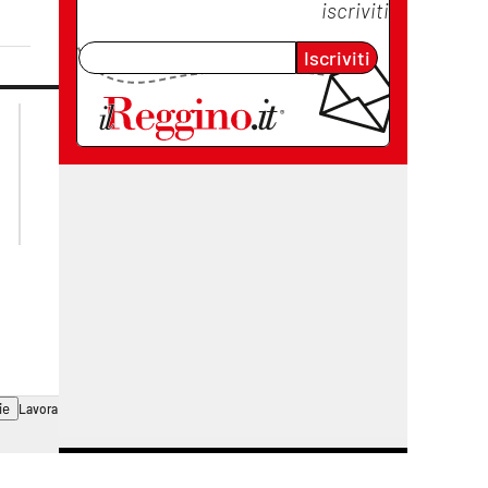
iscriviti
Iscriviti
lacplay.it
lacitymag.it
lactv.it
lacapitalenews.it
laconair.it
cosenzachannel.it
ilvibonese.it
catanzarochannel.it
ie
Lavora con noi