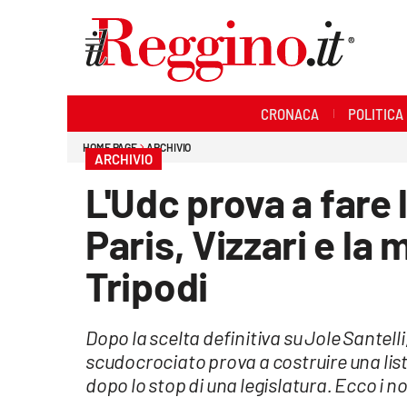
Sezioni
CRONACA
POLITICA
Cronaca
HOME PAGE
ARCHIVIO
ARCHIVIO
Politica
L'Udc prova a fare
Sanità
Paris, Vizzari e la
Ambiente
Tripodi
Società
Dopo la scelta definitiva su Jole Santelli,
Cultura
scudocrociato prova a costruire una lista
dopo lo stop di una legislatura. Ecco i n
Economia e lavoro