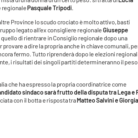
re regionale
Pasquale Tripodi
.
ltre Province lo scudo crociato è molto attivo, basti
ruppo legato all’ex consigliere regionale
Giuseppe
 è quello di rientrare in Consiglio regionale dopo una
 provare a dire la propria anche in chiave comunali, per
 ancora fermo. Tutto riprenderà dopo le elezioni regional
, i risultati dei singoli partiti determineranno il peso
talia che ha espresso la propria coordinatrice come
andidato sindaco sarà frutto della disputa tra Lega e 
iata con il botta e risposta tra
Matteo Salvini e Giorgi