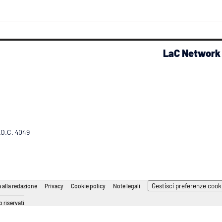
LaC Network
R.O.C. 4049
Gestisci preferenze cook
 alla redazione
Privacy
Cookie policy
Note legali
 riservati