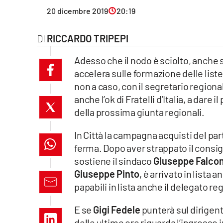
Eventi
20 dicembre 2019
20:19
Sport
RICCARDO TRIPEPI
Adesso che il nodo è sciolto, anche se
Streaming
accelera sulle formazione delle liste. 
LaC TV
non a caso, con il segretario region
anche l’ok di Fratelli d’Italia, a dare 
Lac Network
della prossima giunta regionali.
LaC OnAir
In Città la campagna acquisti del pa
ferma. Dopo aver strappato il consig
sostiene il sindaco
Giuseppe Falco
LaC
Network
Giuseppe Pinto
, è arrivato in lista 
papabili in lista anche il delegato r
lacplay.it
E se
Gigi Fedele
punterà sul dirigent
lactv.it
delle ultime ore riguarda l’ingresso i