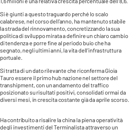
1,6 milioni e una relativa crescita percentuale dell’8,6.
Si è giunti a questo traguardo perché lo scalo
calabrese, nel corso dell’anno, ha mantenuto stabile
la strada del rinnovamento, concretizzando la sua
politica di sviluppo mirata a definire un chiaro cambio
di tendenza e porre fine al periodo buio che ha
segnato, negli ultimi anni, la vita dell’infrastruttura
portuale.
Si tratta di un dato rilevante che riconferma Gioia
Tauro essere il primo hub nazione nel settore del
transhipment, con un andamento del traffico
posizionato su risultati positivi, consolidati ormai da
diversi mesi, in crescita costante già da aprile scorso.
Ha contribuito a risalire la china la piena operatività
degli investimenti del Terminalista attraverso un