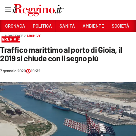
Vai
CRONACA
POLITICA
SANITÀ
AMBIENTE
SOCIETÀ
HOME PAGE
ARCHIVIO
ARCHIVIO
Sezioni
Traffico marittimo al porto di Gioia, il
CRONACA
2019 si chiude con il segno più
POLITICA
7 gennaio 2020
19:32
SANITÀ
AMBIENTE
SOCIETÀ
CULTURA
ECONOMIA E LAVORO