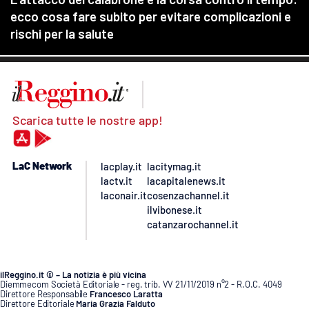
Scarica tutte le nostre app!
LaC Network
lacplay.it
lacitymag.it
lactv.it
lacapitalenews.it
laconair.it
cosenzachannel.it
ilvibonese.it
catanzarochannel.it
ilReggino.it © – La notizia è più vicina
Diemmecom Società Editoriale - reg. trib. VV 21/11/2019 n°2 - R.O.C. 4049
Direttore Responsabile
Francesco Laratta
Direttore Editoriale
Maria Grazia Falduto