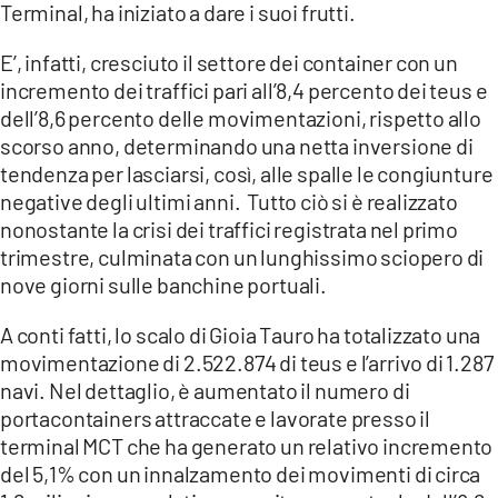
Terminal, ha iniziato a dare i suoi frutti.
LACITYMAG.IT
E’, infatti, cresciuto il settore dei container con un
ILREGGINO.IT
incremento dei traffici pari all’8,4 percento dei teus e
dell’8,6 percento delle movimentazioni, rispetto allo
COSENZACHANNEL.IT
scorso anno, determinando una netta inversione di
tendenza per lasciarsi, così, alle spalle le congiunture
ILVIBONESE.IT
negative degli ultimi anni. Tutto ciò si è realizzato
nonostante la crisi dei traffici registrata nel primo
CATANZAROCHANNEL.IT
trimestre, culminata con un lunghissimo sciopero di
LACAPITALENEWS.IT
nove giorni sulle banchine portuali.
A conti fatti, lo scalo di Gioia Tauro ha totalizzato una
App
movimentazione di 2.522.874 di teus e l’arrivo di 1.287
ANDROID
navi. Nel dettaglio, è aumentato il numero di
portacontainers attraccate e lavorate presso il
APPLE
terminal MCT che ha generato un relativo incremento
del 5,1% con un innalzamento dei movimenti di circa