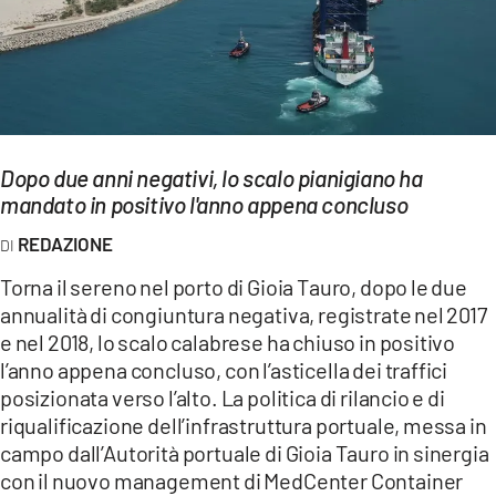
EVENTI
SPORT
Streaming
Dopo due anni negativi, lo scalo pianigiano ha
LAC TV
mandato in positivo l'anno appena concluso
LAC NETWORK
REDAZIONE
LAC ONAIR
Torna il sereno nel porto di Gioia Tauro, dopo le due
annualità di congiuntura negativa, registrate nel 2017
LaC
e nel 2018, lo scalo calabrese ha chiuso in positivo
Network
l’anno appena concluso, con l’asticella dei traffici
LACPLAY.IT
posizionata verso l’alto. La politica di rilancio e di
riqualificazione dell’infrastruttura portuale, messa in
LACTV.IT
campo dall’Autorità portuale di Gioia Tauro in sinergia
con il nuovo management di MedCenter Container
LACONAIR.IT