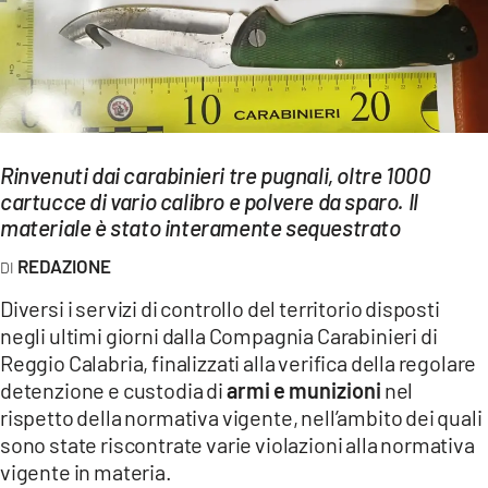
EVENTI
SPORT
Streaming
Rinvenuti dai carabinieri tre pugnali, oltre 1000
LAC TV
cartucce di vario calibro e polvere da sparo. Il
LAC NETWORK
materiale è stato interamente sequestrato
REDAZIONE
LAC ONAIR
Diversi i servizi di controllo del territorio disposti
LaC
negli ultimi giorni dalla Compagnia Carabinieri di
Network
Reggio Calabria, finalizzati alla verifica della regolare
LACPLAY.IT
detenzione e custodia di
armi e munizioni
nel
rispetto della normativa vigente, nell’ambito dei quali
LACTV.IT
sono state riscontrate varie violazioni alla normativa
vigente in materia.
LACONAIR.IT