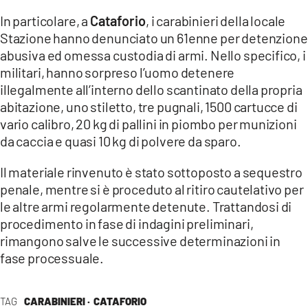
In particolare, a
Cataforio
, i carabinieri della locale
LACITYMAG.IT
Stazione hanno denunciato un 61enne per detenzione
abusiva ed omessa custodia di armi. Nello specifico, i
ILREGGINO.IT
militari, hanno sorpreso l’uomo detenere
COSENZACHANNEL.IT
illegalmente all’interno dello scantinato della propria
abitazione, uno stiletto, tre pugnali, 1500 cartucce di
ILVIBONESE.IT
vario calibro, 20 kg di pallini in piombo per munizioni
da caccia e quasi 10 kg di polvere da sparo.
CATANZAROCHANNEL.IT
Il materiale rinvenuto è stato sottoposto a sequestro
LACAPITALENEWS.IT
penale, mentre si è proceduto al ritiro cautelativo per
le altre armi regolarmente detenute. Trattandosi di
App
procedimento in fase di indagini preliminari,
ANDROID
rimangono salve le successive determinazioni in
fase processuale.
APPLE
TAG
CARABINIERI ·
CATAFORIO