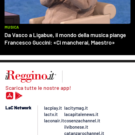
Scarica tutte le nostre app!
LaC Network
lacplay.it
lacitymag.it
lactv.it
lacapitalenews.it
laconair.it
cosenzachannel.it
ilvibonese.it
catanzarochannel.it