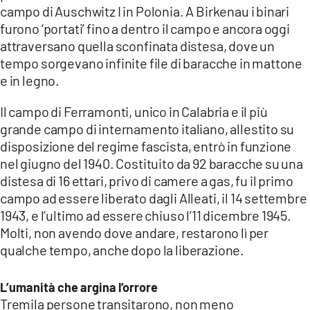
campo di Auschwitz I in Polonia. A Birkenau i binari
furono ‘portati’ fino a dentro il campo e ancora oggi
attraversano quella sconfinata distesa, dove un
tempo sorgevano infinite file di baracche in mattone
e in legno.
Il campo di Ferramonti, unico in Calabria e il più
grande campo di internamento italiano, allestito su
disposizione del regime fascista, entrò in funzione
nel giugno del 1940. Costituito da 92 baracche su una
distesa di 16 ettari, privo di camere a gas, fu il primo
campo ad essere liberato dagli Alleati, il 14 settembre
1943, e l’ultimo ad essere chiuso l’11 dicembre 1945.
Molti, non avendo dove andare, restarono lì per
qualche tempo, anche dopo la liberazione.
L’umanità che argina l’orrore
Tremila persone transitarono, non meno