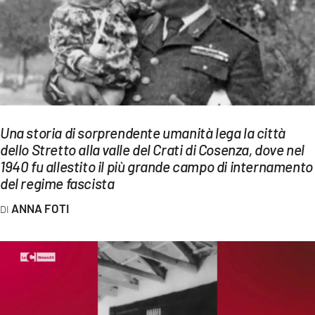
EVENTI
SPORT
Streaming
LAC TV
Una storia di sorprendente umanità lega la città
LAC NETWORK
dello Stretto alla valle del Crati di Cosenza, dove nel
1940 fu allestito il più grande campo di internamento
LAC ONAIR
del regime fascista
ANNA FOTI
LaC
Network
LACPLAY.IT
LACTV.IT
LACONAIR.IT