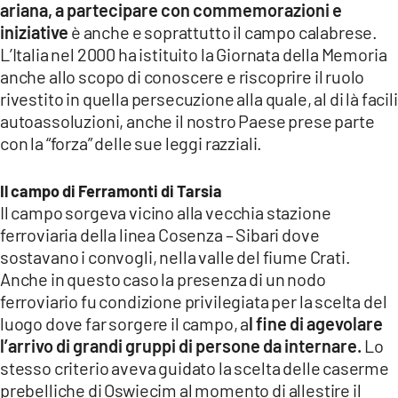
ariana, a partecipare con commemorazioni e
iniziative
è anche e soprattutto il campo calabrese.
L’Italia nel 2000 ha istituito la Giornata della Memoria
anche allo scopo di conoscere e riscoprire il ruolo
rivestito in quella persecuzione alla quale, al di là facili
autoassoluzioni, anche il nostro Paese prese parte
con la “forza” delle sue leggi razziali.
Il campo di Ferramonti di Tarsia
Il campo sorgeva vicino alla vecchia stazione
ferroviaria della linea Cosenza – Sibari dove
sostavano i convogli, nella valle del fiume Crati.
Anche in questo caso la presenza di un nodo
ferroviario fu condizione privilegiata per la scelta del
luogo dove far sorgere il campo, a
l fine di agevolare
l’arrivo di grandi gruppi di persone da internare.
Lo
stesso criterio aveva guidato la scelta delle caserme
prebelliche di Oswiecim al momento di allestire il