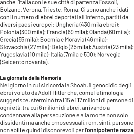
anche l’Italia con le sue città di partenza Fossoli,
Bolzano, Verona, Trieste, Roma. Ci sono anche i dati
con il numero di ebrei deportati all’inferno, partiti da
diversi paesi europei: Ungheria (430 mila ebrei);
Polonia (300 mila); Francia (69 mila); Olanda (60 mila);
Grecia (55 mila); Boemia e Moravia (46 mila);
Slovacchia (27 mila); Belgio (25 mila); Austria (23 mila);
Yugoslavia (10 mila); Italia (7mila e 500); Norvegia
(Seicento novanta).
La giornata della Memoria
Nel giorno in cui si ricorda la Shoah, il genocidio degli
ebrei voluto da Adolf Hitler che, come l’etimologia
suggerisce, sterminò tra i 15 e i 17 milioni di persone di
ogni età, tra cui 6 milioni di ebrei, arrivando a
condannare alla persecuzione e alla morte non solo
dissidenti ma anche omosessuali, rom, sinti, persone
non abili e quindi disonorevoli per
l’onnipotente razza