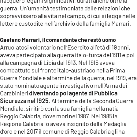
nacquero legami significativi, durati anche oltre la
guerra. Un’umanità testimoniata dalle relazioni che
sopravvissero alla vita nel campo, di cui si legge nelle
lettere custodite nell’archivio della famiglia Marrari.
Gaetano Marrari, il comandante che restò uomo
Arruolatosi volontario nell’Esercito all’età di 19 anni,
aveva partecipato alla guerra italo-turca del 1911 e poi
alla campagna di Libia dal 1913. Nel 1915 aveva
combattuto sul fronte italo-austriaco nella Prima
Guerra Mondiale e al termine della guerra, nel 1919, era
stato nominato agente investigativo nell’Arma dei
Carabinieri
diventando poi agente di Pubblica
Sicurezza nel 1925
. Al termine della Seconda Guerra
Mondiale, si ritirò con la sua famiglia nella natia
Reggio Calabria, dove morì nel 1987. Nel 1985 la
Regione Calabria lo aveva insignito della Medaglia
d’oro e nel 2017 il comune di Reggio Calabria gli ha