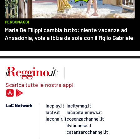
Scarica tutte le nostre app!
LaC Network
lacplay.it
lacitymag.it
lactv.it
lacapitalenews.it
laconair.it
cosenzachannel.it
ilvibonese.it
catanzarochannel.it