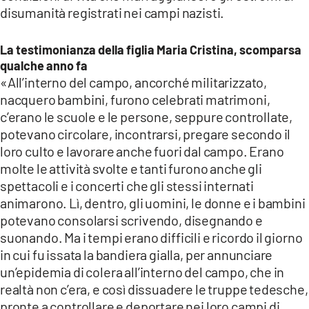
disumanità registrati nei campi nazisti.
La testimonianza della figlia Maria Cristina, scomparsa
qualche anno fa
«All’interno del campo, ancorché militarizzato,
nacquero bambini, furono celebrati matrimoni,
c’erano le scuole e le persone, seppure controllate,
potevano circolare, incontrarsi, pregare secondo il
loro culto e lavorare anche fuori dal campo. Erano
molte le attività svolte e tanti furono anche gli
spettacoli e i concerti che gli stessi internati
animarono. Lì, dentro, gli uomini, le donne e i bambini
potevano consolarsi scrivendo, disegnando e
suonando. Ma i tempi erano difficili e ricordo il giorno
in cui fu issata la bandiera gialla, per annunciare
un’epidemia di colera all’interno del campo, che in
realtà non c’era, e così dissuadere le truppe tedesche,
pronte a controllare e deportare nei loro campi di