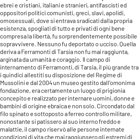
ebrei e cristiani, italiani e stranieri, antifascisti ed
oppositori politici comunisti, greci, slavi, apolidi,
omosessuali, dove si entrava sradicati dalla propria
esistenza, spogliati di tutto e privati di ogni bene
compresa la libertà, fu sorprendentemente possibile
sopravvivere. Nessuno fu deportato o ucciso. Quella
deriva a Ferramonti di Tarsia non fu mai raggiunta,
arginata da umanità e coraggio. Il campo di
internamento di Ferramonti, di Tarsia, il più grande tra
i quindici allestiti su disposizione del Regime di
Mussolini e dal 2004 un museo gestito dall’omonima
fondazione, era certamente un luogo di prigionia
concepito e realizzato per internare uomini, donne e
bambini di origine ebraica e non solo. Circondato dal
filo spinato e sottoposto a ferreo controllo militare,
nonostante si patissero al suo interno freddo e
malattie, il campo riservò alle persone internate
condizioni di vita che mai raggiunsero gli estremi di