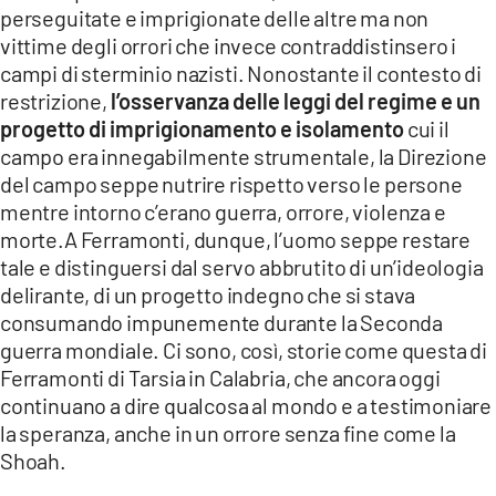
perseguitate e imprigionate delle altre ma non
vittime degli orrori che invece contraddistinsero i
campi di sterminio nazisti. Nonostante il contesto di
restrizione,
l’osservanza delle leggi del regime e un
progetto di imprigionamento e isolamento
cui il
campo era innegabilmente strumentale, la Direzione
del campo seppe nutrire rispetto verso le persone
mentre intorno c’erano guerra, orrore, violenza e
morte.A Ferramonti, dunque, l’uomo seppe restare
tale e distinguersi dal servo abbrutito di un’ideologia
delirante, di un progetto indegno che si stava
consumando impunemente durante la Seconda
guerra mondiale. Ci sono, così, storie come questa di
Ferramonti di Tarsia in Calabria, che ancora oggi
continuano a dire qualcosa al mondo e a testimoniare
la speranza, anche in un orrore senza fine come la
Shoah.