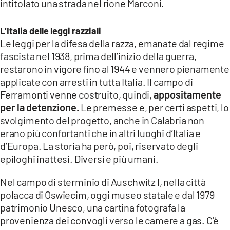
intitolato una strada nel rione Marconi.
L’Italia delle leggi razziali
Le leggi per la difesa della razza, emanate dal regime
fascista nel 1938, prima dell’inizio della guerra,
restarono in vigore fino al 1944 e vennero pienamente
applicate con arresti in tutta Italia. Il campo di
Ferramonti venne costruito, quindi,
appositamente
per la detenzione.
Le premesse e, per certi aspetti, lo
svolgimento del progetto, anche in Calabria non
erano più confortanti che in altri luoghi d’Italia e
d’Europa. La storia ha però, poi, riservato degli
epiloghi inattesi. Diversi e più umani.
Nel campo di sterminio di Auschwitz I, nella città
polacca di Oswiecim, oggi museo statale e dal 1979
patrimonio Unesco, una cartina fotografa la
provenienza dei convogli verso le camere a gas. C’è