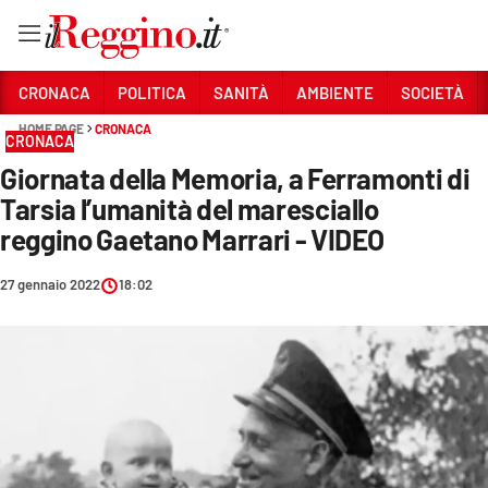
Vai
CRONACA
POLITICA
SANITÀ
AMBIENTE
SOCIETÀ
HOME PAGE
CRONACA
CRONACA
Sezioni
Giornata della Memoria, a Ferramonti di
CRONACA
Tarsia l’umanità del maresciallo
POLITICA
reggino Gaetano Marrari - VIDEO
SANITÀ
27 gennaio 2022
18:02
AMBIENTE
SOCIETÀ
CULTURA
ECONOMIA E LAVORO