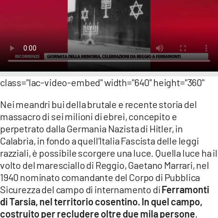
LACITYMAG.IT
ILREGGINO.IT
COSENZACHANNEL.IT
ILVIBONESE.IT
class="lac-video-embed" width="640" height="360"
CATANZAROCHANNEL.IT
Nei meandri bui della brutale e recente storia del
massacro di sei milioni di ebrei, concepito e
LACAPITALENEWS.IT
perpetrato dalla Germania Nazista di Hitler, in
Calabria, in fondo a quell’Italia Fascista delle leggi
App
razziali, è possibile scorgere una luce. Quella luce ha il
volto del maresciallo di Reggio, Gaetano Marrari, nel
ANDROID
1940 nominato comandante del Corpo di Pubblica
APPLE
Sicurezza del campo di internamento di
Ferramonti
di Tarsia, nel territorio cosentino. In quel campo,
costruito per recludere oltre due mila persone
,