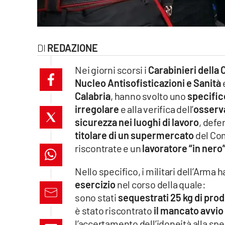
laconair.it
lacitymag.it
REDAZIONE
ilreggino.it
Nei giorni scorsi i
Carabinieri della
Nucleo Antisofisticazioni e Sanità
e
cosenzachannel.it
Calabria
, hanno svolto uno
specific
irregolare
e alla verifica dell’
osserva
ilvibonese.it
sicurezza nei luoghi di lavoro
, defe
catanzarochannel.it
titolare di un supermercato
del Com
riscontrate e un
lavoratore “in nero
lacapitalenews.it
Nello specifico, i militari dell’Arma
esercizio
nel corso della quale:
App
sono stati
sequestrati 25 kg di prod
Android
è stato riscontrato
il mancato avvio 
l’accertamento dell’idoneità alla sp