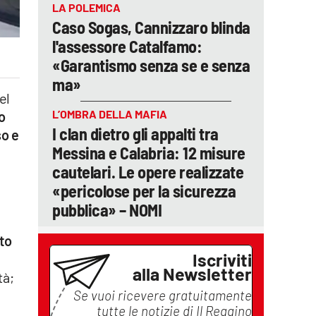
LA POLEMICA
Caso Sogas, Cannizzaro blinda
l'assessore Catalfamo:
«Garantismo senza se e senza
ma»
el
L’OMBRA DELLA MAFIA
o
I clan dietro gli appalti tra
so e
Messina e Calabria: 12 misure
cautelari. Le opere realizzate
«pericolose per la sicurezza
pubblica» – NOMI
to
Iscriviti
alla Newsletter
tà;
Se vuoi ricevere gratuitamente
tutte le notizie di
Il Reggino