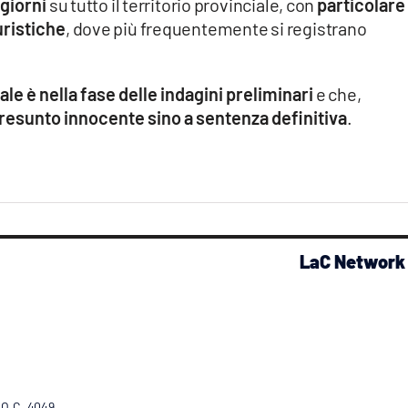
giorni
su tutto il territorio provinciale, con
particolare
uristiche
, dove più frequentemente si registrano
le è nella fase delle indagini preliminari
e che,
 presunto innocente sino a sentenza definitiva
.
LaC Network
R.O.C. 4049