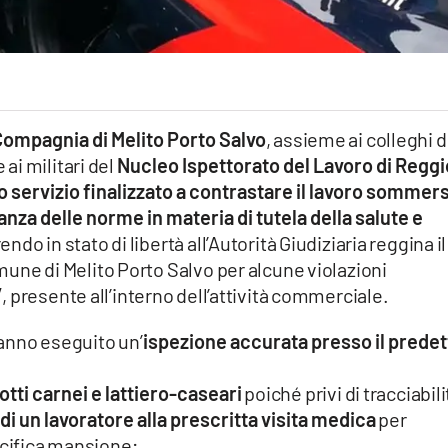
 Compagnia di Melito Porto Salvo
, assieme ai colleghi d
 ai militari del
Nucleo Ispettorato del Lavoro di Reggi
o servizio finalizzato a contrastare il lavoro sommer
nza delle norme in materia di tutela della salute e
rendo in stato di libertà all’Autorità Giudiziaria reggina il
une di Melito Porto Salvo per alcune violazioni
”
, presente all’interno dell’attività commerciale.
 hanno eseguito un’
ispezione accurata presso il predet
otti carnei e lattiero-caseari
poiché privi di tracciabili
di un lavoratore alla prescritta visita medica
per
ecifica mansione;