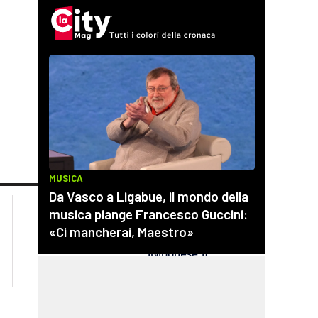
lacplay.it
lacitymag.it
lactv.it
lacapitalenews.it
laconair.it
cosenzachannel.it
ilvibonese.it
catanzarochannel.it