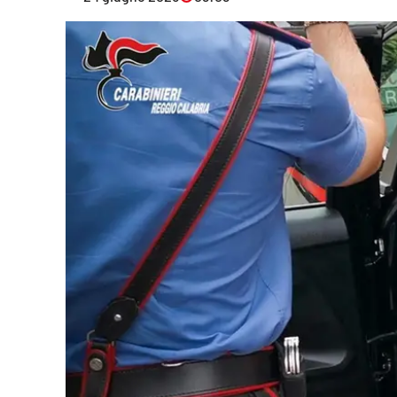
Eventi
Sport
Streaming
LaC TV
Lac Network
LaC OnAir
LaC
Network
lacplay.it
lactv.it