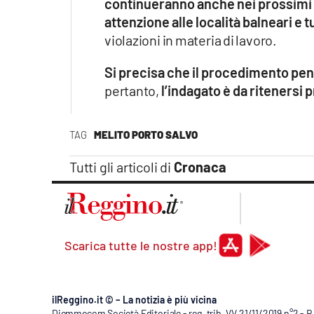
continueranno anche nei prossimi 
attenzione alle località balneari e t
violazioni in materia di lavoro.
Si precisa che il procedimento pena
pertanto,
l’indagato è da ritenersi
TAG
MELITO PORTO SALVO
Tutti gli articoli di
Cronaca
Scarica tutte le nostre app!
ilReggino.it © – La notizia è più vicina
Diemmecom Società Editoriale - reg. trib. VV 21/11/2019 n°2 - 