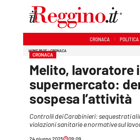
Sezioni
CRONACA
POLITICA
Cronaca
HOME PAGE
CRONACA
CRONACA
Politica
Melito, lavoratore 
Sanità
supermercato: denu
Ambiente
sospesa l’attività
Società
Controlli dei Carabinieri: sequestrati ali
Cultura
violazioni sanitarie e normative sul lavo
Economia e lavoro
24 giugno 2025
09:09