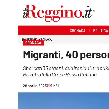
Sezioni
CRONACA
POLITICA
Cronaca
HOME PAGE
CRONACA
CRONACA
Politica
Migranti, 40 perso
Sanità
Sbarcati 35 afgani, due iraniani, tre pak
Ambiente
Rizzuto dalla Croce Rossa Italiana
Società
26 aprile 2023
11:21
Cultura
Economia e lavoro