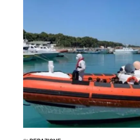
Eventi
Sport
Streaming
LaC TV
Lac Network
LaC OnAir
LaC
Network
lacplay.it
lactv.it