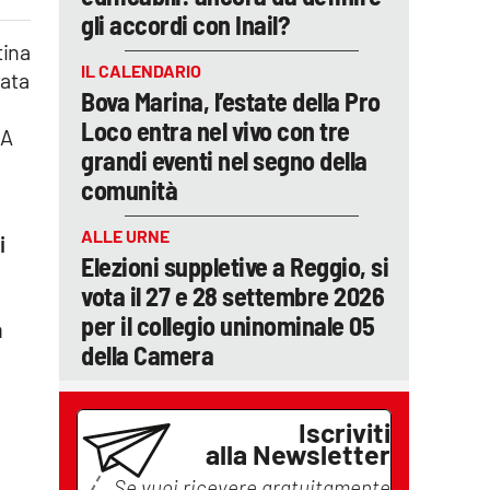
gli accordi con Inail?
tina
IL CALENDARIO
tata
Bova Marina, l’estate della Pro
Loco entra nel vivo con tre
 A
grandi eventi nel segno della
comunità
ALLE URNE
i
Elezioni suppletive a Reggio, si
vota il 27 e 28 settembre 2026
per il collegio uninominale 05
a
della Camera
Iscriviti
alla Newsletter
Se vuoi ricevere gratuitamente