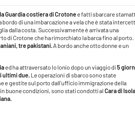
alla Guardia costiera di Crotone
e fatti sbarcare stamat
 a bordo di una imbarcazione a vela che è stata intercet
iglia dalla costa. Successivamente è arrivata una
o di Crotone che ha rimorchiato la barca fino al porto.
aniani, tre pakistani.
A bordo anche otto donne e un
ia
ed ha attraversato lo Ionio dopo un viaggio di
5 giorn
i ultimi due.
Le operazioni di sbarco sono state
e e gestite sul porto dall’ufficio immigrazione della
i in buone condizioni, sono stati condotti al
Cara di Isol
iana.