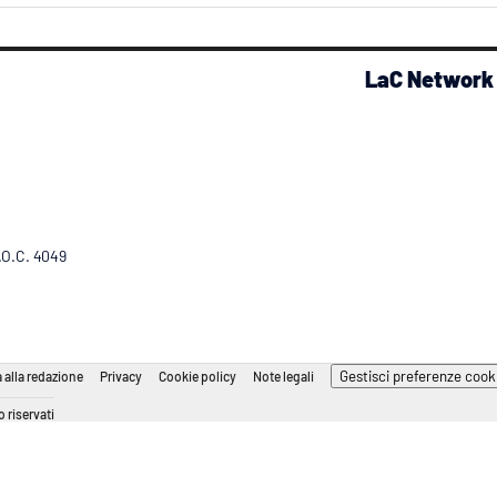
LaC Network
R.O.C. 4049
Gestisci preferenze cook
 alla redazione
Privacy
Cookie policy
Note legali
 riservati