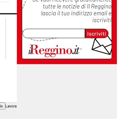
tutte le notizie di
Il Reggino
lascia il tuo indirizzo email e
iscriviti
lacplay.it
lacitymag.it
lactv.it
lacapitalenews.it
Iscriviti
laconair.it
cosenzachannel.it
ilvibonese.it
catanzarochannel.it
ie
Lavora con noi