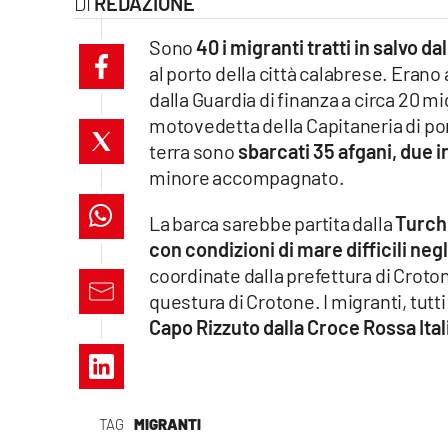
REDAZIONE
laconair.it
Sono
40 i migranti tratti in salvo d
al porto della città calabrese. Erano
lacitymag.it
dalla Guardia di finanza a circa 20 m
ilreggino.it
motovedetta della Capitaneria di port
terra sono
sbarcati 35 afgani, due ir
cosenzachannel.it
minore accompagnato.
ilvibonese.it
La barca sarebbe partita dalla
Turch
con condizioni di mare difficili negl
catanzarochannel.it
coordinate dalla prefettura di Croton
questura di Crotone. I migranti, tutt
lacapitalenews.it
Capo Rizzuto dalla Croce Rossa Ital
App
Android
TAG
MIGRANTI