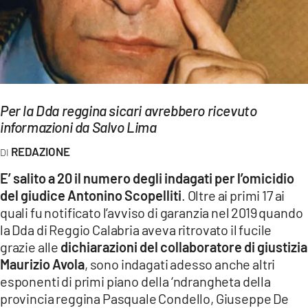
EVENTI
SPORT
Streaming
Per la Dda reggina sicari avrebbero ricevuto
LAC TV
informazioni da Salvo Lima
LAC NETWORK
REDAZIONE
LAC ONAIR
E’ salito a 20 il numero degli indagati per l’omicidio
del giudice Antonino Scopelliti
. Oltre ai primi 17 ai
LaC
quali fu notificato l’avviso di garanzia nel 2019 quando
Network
la Dda di Reggio Calabria aveva ritrovato il fucile
LACPLAY.IT
grazie alle
dichiarazioni del collaboratore di giustizia
Maurizio Avola
, sono indagati adesso anche altri
LACTV.IT
esponenti di primi piano della ‘ndrangheta della
provincia reggina Pasquale Condello, Giuseppe De
LACONAIR.IT