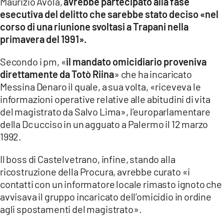
Maurizio Avola,
avrebbe partecipato alla fase
esecutiva del delitto che sarebbe stato deciso «nel
corso di una riunione svoltasi a Trapani nella
primavera del 1991».
Secondo i pm, «
il mandato omicidiario proveniva
direttamente da Totò Riina
» che ha incaricato
Messina Denaro il quale, a sua volta, «riceveva le
informazioni operative relative alle abitudini di vita
del magistrato da Salvo Lima», l’europarlamentare
della Dc ucciso in un agguato a Palermo il 12 marzo
1992.
Il boss di Castelvetrano, infine, stando alla
ricostruzione della Procura, avrebbe curato «i
contatti con un informatore locale rimasto ignoto che
avvisava il gruppo incaricato dell’omicidio in ordine
agli spostamenti del magistrato».