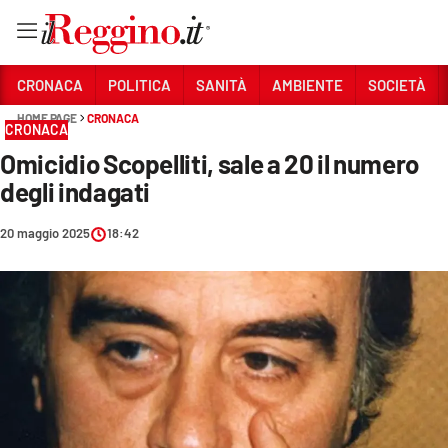
Vai
CRONACA
POLITICA
SANITÀ
AMBIENTE
SOCIETÀ
HOME PAGE
CRONACA
CRONACA
Sezioni
Omicidio Scopelliti, sale a 20 il numero
CRONACA
degli indagati
POLITICA
20 maggio 2025
18:42
SANITÀ
AMBIENTE
SOCIETÀ
CULTURA
ECONOMIA E LAVORO