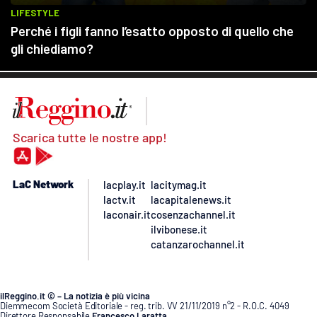
Scarica tutte le nostre app!
LaC Network
lacplay.it
lacitymag.it
lactv.it
lacapitalenews.it
laconair.it
cosenzachannel.it
ilvibonese.it
catanzarochannel.it
ilReggino.it © – La notizia è più vicina
Diemmecom Società Editoriale - reg. trib. VV 21/11/2019 n°2 - R.O.C. 4049
Direttore Responsabile
Francesco Laratta