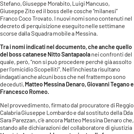
Stefano, Giuseppe Morabito, Luigi Mancuso,
Giuseppe Zito ed il boss delle cosche “milanesi”
LACITYMAG.IT
Franco Coco Trovato. I nuovi nomi sono contenuti nel
ILREGGINO.IT
decreto di perquisizione eseguito nelle settimane
scorse dalla Squadra mobile a Messina.
COSENZACHANNEL.IT
Tra i nomi indicati nel documento, che anche quello
ILVIBONESE.IT
del boss catanese Nitto Santapaola
nei confronti del
quale, però, “non si può procedere perché già assolto
CATANZAROCHANNEL.IT
per l’omicidio Scopelliti”. Nell’inchiesta risultano
LACAPITALENEWS.IT
indagati anche alcuni boss che nel frattempo sono
deceduti,
Matteo Messina Denaro, Giovanni Tegano e
Francesco Romeo.
App
ANDROID
Nel provvedimento, firmato dal procuratore di Reggio
Calabria Giuseppe Lombardo e dal sostituto della Dda
APPLE
Sara Parezzan, c’è ancora Matteo Messina Denaro che,
stando alle dichiarazioni del collaboratore di giustizia