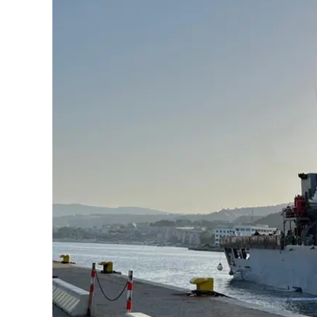
Eventi
Sport
Streaming
LaC TV
Lac Network
LaC OnAir
LaC
Network
lacplay.it
lactv.it