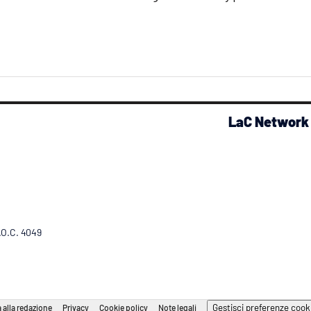
LaC Network
R.O.C. 4049
Gestisci preferenze cook
 alla redazione
Privacy
Cookie policy
Note legali