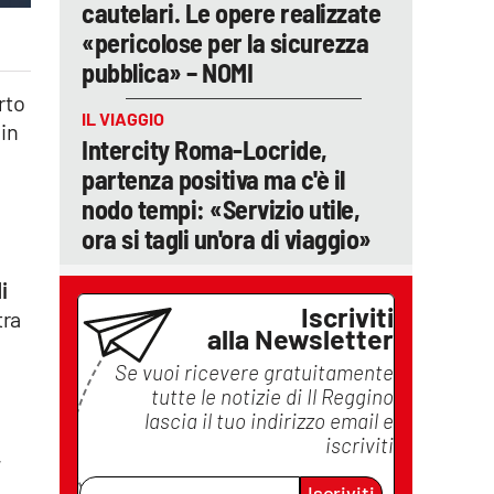
cautelari. Le opere realizzate
«pericolose per la sicurezza
pubblica» – NOMI
rto
IL VIAGGIO
in
Intercity Roma-Locride,
partenza positiva ma c'è il
nodo tempi: «Servizio utile,
ora si tagli un'ora di viaggio»
i
Iscriviti
tra
alla Newsletter
Se vuoi ricevere gratuitamente
tutte le notizie di
Il Reggino
lascia il tuo indirizzo email e
iscriviti
,
Iscriviti