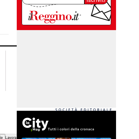
lacplay.it
lacitymag.it
lactv.it
lacapitalenews.it
laconair.it
cosenzachannel.it
ilvibonese.it
catanzarochannel.it
ie
Lavora con noi