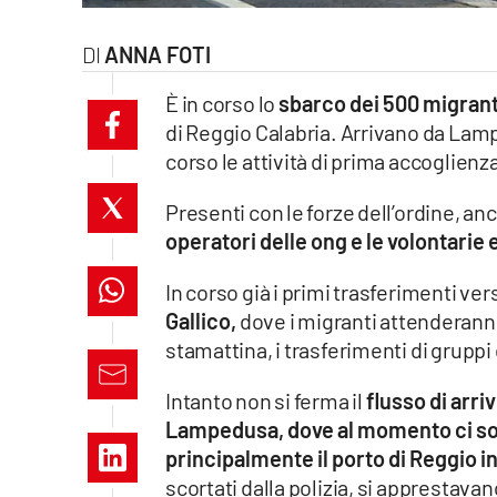
laconair.it
ANNA FOTI
lacitymag.it
È in corso lo
sbarco dei 500 migranti
di Reggio Calabria. Arrivano da La
ilreggino.it
corso le attività di prima accoglienz
cosenzachannel.it
Presenti con le forze dell’ordine, an
operatori delle ong e le volontarie
ilvibonese.it
In corso già i primi trasferimenti ver
catanzarochannel.it
Gallico,
dove i migranti attenderanno
stamattina, i trasferimenti di gruppi
lacapitalenews.it
Intanto non si ferma il
flusso di arri
App
Lampedusa, dove al momento ci s
principalmente il porto di Reggio in C
Android
scortati dalla polizia, si apprestava