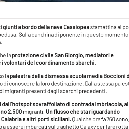
 giunti a bordo della nave Cassiopea
stamattina al po
mpedusa. Sulla banchina di ponente in questo momento 
a.
che la
protezione civile San Giorgio, mediatori e
 e i volontari del coordinamento sbarchi.
so la
palestra della dismessa scuola media Boccioni d
 di conoscere la loro destinazione. Dalla stessa pales
 di migranti presenti dagli sbarchi precedenti.
vi dall’hotspot sovraffollato di contrada Imbriacola, al
ono 2.500
migranti.
Un flusso che sta riguardando
alabria e altri porti siciliani.
Qualche ora fa 760 sono
no a essere imbarcati sul traghetto Galaxy per fare rotta