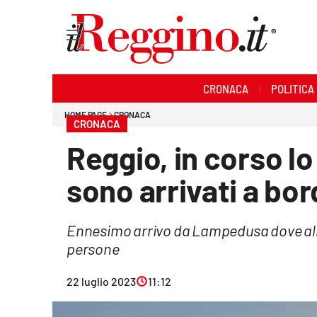
Sezioni
CRONACA
POLITICA
Cronaca
HOME PAGE
CRONACA
CRONACA
Politica
Reggio, in corso lo
Sanità
sono arrivati a bo
Ambiente
Ennesimo arrivo da Lampedusa dove all'
Società
persone
Cultura
22 luglio 2023
11:12
Economia e lavoro