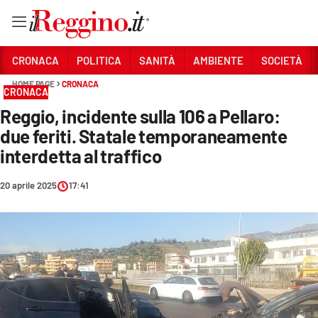
Vai
CRONACA
POLITICA
SANITÀ
AMBIENTE
SOCIETÀ
HOME PAGE
CRONACA
CRONACA
Sezioni
Reggio, incidente sulla 106 a Pellaro:
CRONACA
due feriti. Statale temporaneamente
POLITICA
interdetta al traffico
SANITÀ
20 aprile 2025
17:41
AMBIENTE
SOCIETÀ
CULTURA
ECONOMIA E LAVORO