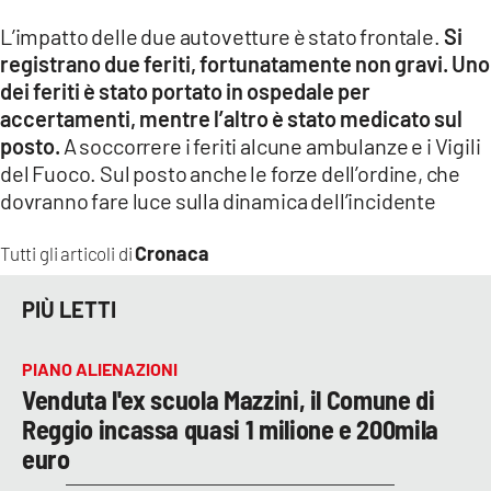
L’impatto delle due autovetture è stato frontale.
Si
LACITYMAG.IT
registrano due feriti, fortunatamente non gravi. Uno
ILREGGINO.IT
dei feriti è stato portato in ospedale per
accertamenti, mentre l’altro è stato medicato sul
COSENZACHANNEL.IT
posto.
A soccorrere i feriti alcune ambulanze e i Vigili
del Fuoco. Sul posto anche le forze dell’ordine, che
ILVIBONESE.IT
dovranno fare luce sulla dinamica dell’incidente
CATANZAROCHANNEL.IT
Cronaca
Tutti gli articoli di
LACAPITALENEWS.IT
PIÙ LETTI
App
PIANO ALIENAZIONI
ANDROID
Venduta l'ex scuola Mazzini, il Comune di
APPLE
Reggio incassa quasi 1 milione e 200mila
euro