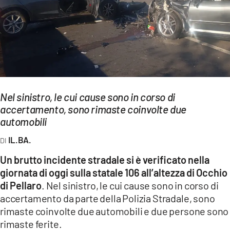
EVENTI
SPORT
Streaming
LAC TV
Nel sinistro, le cui cause sono in corso di
LAC NETWORK
accertamento, sono rimaste coinvolte due
automobili
LAC ONAIR
IL.BA.
LaC
Un brutto incidente stradale si è verificato nella
Network
giornata di oggi sulla statale 106 all’altezza di Occhio
LACPLAY.IT
di Pellaro
. Nel sinistro, le cui cause sono in corso di
accertamento da parte della Polizia Stradale, sono
LACTV.IT
rimaste coinvolte due automobili e due persone sono
rimaste ferite.
LACONAIR.IT