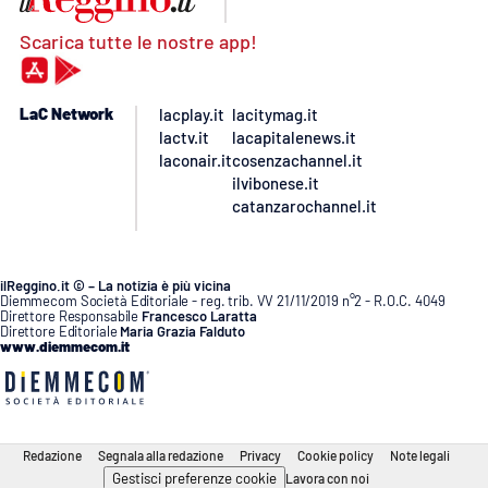
Scarica tutte le nostre app!
LaC Network
lacplay.it
lacitymag.it
lactv.it
lacapitalenews.it
laconair.it
cosenzachannel.it
ilvibonese.it
catanzarochannel.it
ilReggino.it © – La notizia è più vicina
Diemmecom Società Editoriale - reg. trib. VV 21/11/2019 n°2 - R.O.C. 4049
Direttore Responsabile
Francesco Laratta
Direttore Editoriale
Maria Grazia Falduto
www.diemmecom.it
Redazione
Segnala alla redazione
Privacy
Cookie policy
Note legali
Gestisci preferenze cookie
Lavora con noi