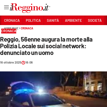
Vai
CRONACA
POLITICA
SANITÀ
AMBIENTE
SOCIETÀ
HOME PAGE
CRONACA
CRONACA
Sezioni
Reggio, 56enne augura la morte alla
CRONACA
Polizia Locale sui social network:
POLITICA
denunciato un uomo
SANITÀ
16 ottobre 2025
16:06
AMBIENTE
SOCIETÀ
CULTURA
ECONOMIA E LAVORO