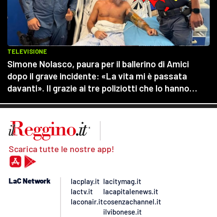
Scarica tutte le nostre app!
LaC Network
lacplay.it
lacitymag.it
lactv.it
lacapitalenews.it
laconair.it
cosenzachannel.it
ilvibonese.it