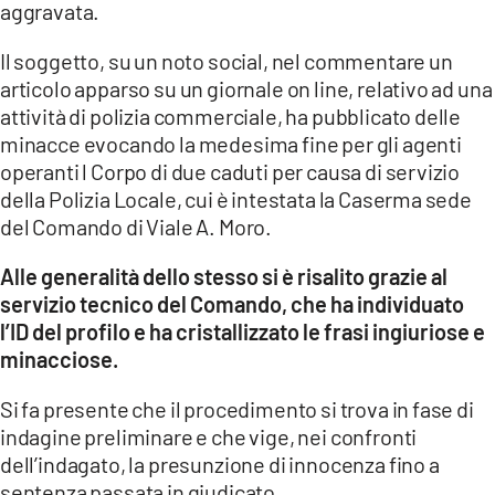
aggravata.
LACITYMAG.IT
Il soggetto, su un noto social, nel commentare un
articolo apparso su un giornale on line, relativo ad una
ILREGGINO.IT
attività di polizia commerciale, ha pubblicato delle
COSENZACHANNEL.IT
minacce evocando la medesima fine per gli agenti
operanti l Corpo di due caduti per causa di servizio
ILVIBONESE.IT
della Polizia Locale, cui è intestata la Caserma sede
del Comando di Viale A. Moro.
CATANZAROCHANNEL.IT
Alle generalità dello stesso si è risalito grazie al
LACAPITALENEWS.IT
servizio tecnico del Comando, che ha individuato
l’ID del profilo e ha cristallizzato le frasi ingiuriose e
App
minacciose.
ANDROID
Si fa presente che il procedimento si trova in fase di
APPLE
indagine preliminare e che vige, nei confronti
dell’indagato, la presunzione di innocenza fino a
sentenza passata in giudicato.