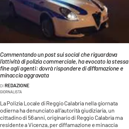
EVENTI
SPORT
Streaming
LAC TV
Commentando un post sui social che riguardava
LAC NETWORK
l’attività di polizia commerciale, ha evocato la stessa
fine agli agenti: dovrà rispondere di diffamazione e
LAC ONAIR
minaccia aggravata
REDAZIONE
LaC
Network
GIORNALISTA
LACPLAY.IT
La Polizia Locale di Reggio Calabria nella giornata
odierna ha denunciato all’autorità giudiziaria, un
LACTV.IT
cittadino di 56 anni, originario di Reggio Calabria ma
residente a Vicenza, per diffamazione e minaccia
LACONAIR.IT