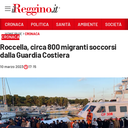
Vai
CRONACA
POLITICA
SANITÀ
AMBIENTE
SOCIETÀ
HOME PAGE
CRONACA
CRONACA
Sezioni
Roccella, circa 800 migranti soccorsi
CRONACA
dalla Guardia Costiera
POLITICA
10 marzo 2023
17:15
SANITÀ
AMBIENTE
SOCIETÀ
CULTURA
ECONOMIA E LAVORO