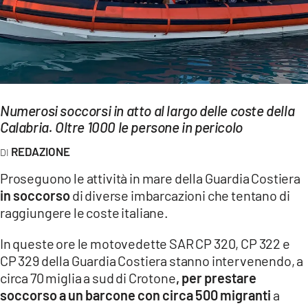
EVENTI
SPORT
Streaming
Numerosi soccorsi in atto al largo delle coste della
LAC TV
Calabria. Oltre 1000 le persone in pericolo
LAC NETWORK
REDAZIONE
LAC ONAIR
Proseguono le attività in mare della Guardia Costiera
in soccorso
di diverse imbarcazioni che tentano di
LaC
raggiungere le coste italiane.
Network
In queste ore le motovedette SAR CP 320, CP 322 e
LACPLAY.IT
CP 329 della Guardia Costiera stanno intervenendo, a
LACTV.IT
circa 70 miglia a sud di Crotone
, per prestare
soccorso a un barcone con circa 500 migranti
a
LACONAIR.IT