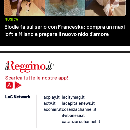
Scarica tutte le nostre app!
LaC Network
lacplay.it
lacitymag.it
lactv.it
lacapitalenews.it
laconair.it
cosenzachannel.it
ilvibonese.it
catanzarochannel.it