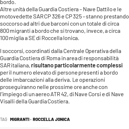
bordo.
Altre unità della Guardia Costiera – Nave Dattilo e le
LACITYMAG.IT
motovedette SAR CP 326 e CP 325 – stanno prestando
ILREGGINO.IT
soccorso ad altri due barconi con un totale di circa
800 migranti a bordo che si trovano, invece, a circa
COSENZACHANNEL.IT
100 miglia a SE di Roccella Ionica.
ILVIBONESE.IT
I soccorsi, coordinati dalla Centrale Operativa della
Guardia Costiera di Roma in area di responsabilità
CATANZAROCHANNEL.IT
SAR italiana,
risultano particolarmente complessi
per il numero elevato di persone presenti a bordo
LACAPITALENEWS.IT
delle imbarcazioni alla deriva. Le operazioni
proseguiranno nelle prossime ore anche con
App
l’impiego di un aereo ATR 42, di Nave Corsi e di Nave
ANDROID
Visalli della Guardia Costiera.
APPLE
TAG
MIGRANTI ·
ROCCELLA JONICA