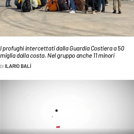
EVENTI
SPORT
Streaming
I profughi intercettati dalla Guardia Costiera a 50
LAC TV
miglia dalla costa. Nel gruppo anche 11 minori
LAC NETWORK
ILARIO BALÌ
LAC ONAIR
LaC
Network
LACPLAY.IT
LACTV.IT
LACONAIR.IT