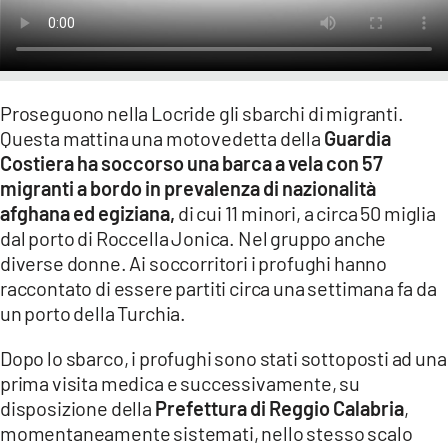
LACITYMAG.IT
ILREGGINO.IT
Proseguono nella Locride gli sbarchi di migranti.
COSENZACHANNEL.IT
Questa mattina una motovedetta della
Guardia
Costiera ha soccorso una barca a vela con 57
ILVIBONESE.IT
migranti a bordo in prevalenza di nazionalità
CATANZAROCHANNEL.IT
afghana ed egiziana,
di cui 11 minori, a circa 50 miglia
dal porto di Roccella Jonica. Nel gruppo anche
LACAPITALENEWS.IT
diverse donne. Ai soccorritori i profughi hanno
raccontato di essere partiti circa una settimana fa da
App
un porto della Turchia.
ANDROID
Dopo lo sbarco, i profughi sono stati sottoposti ad una
prima visita medica e successivamente, su
APPLE
disposizione della
Prefettura di Reggio Calabria
,
momentaneamente sistemati, nello stesso scalo