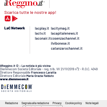
Scarica tutte le nostre app!
LaC Network
lacplay.it
lacitymag.it
lactv.it
lacapitalenews.it
laconair.it
cosenzachannel.it
ilvibonese.it
catanzarochannel.it
ilReggino.it © – La notizia è più vicina
Diemmecom Società Editoriale - reg. trib. VV 21/11/2019 n°2 - R.O.C. 4049
Direttore Responsabile
Francesco Laratta
Direttore Editoriale
Maria Grazia Falduto
www.diemmecom.it
Redazione
Segnala alla redazione
Privacy
Cookie policy
Note legali