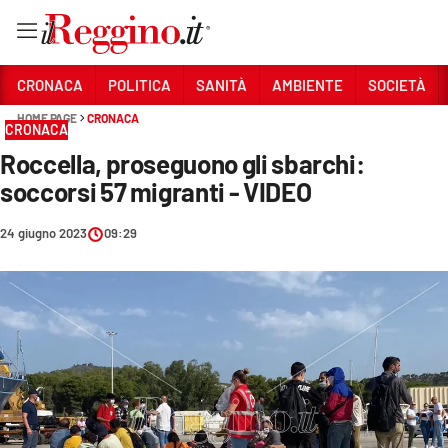
Vai
CRONACA
POLITICA
SANITÀ
AMBIENTE
SOCIETÀ
HOME PAGE
CRONACA
CRONACA
Sezioni
Roccella, proseguono gli sbarchi:
CRONACA
soccorsi 57 migranti - VIDEO
POLITICA
24 giugno 2023
09:29
SANITÀ
AMBIENTE
SOCIETÀ
CULTURA
ECONOMIA E LAVORO