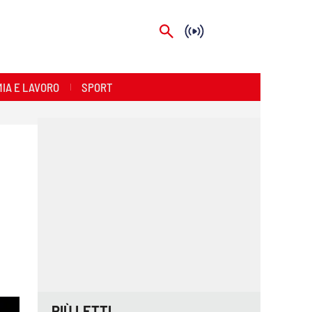
IA E LAVORO
SPORT
PIÙ LETTI