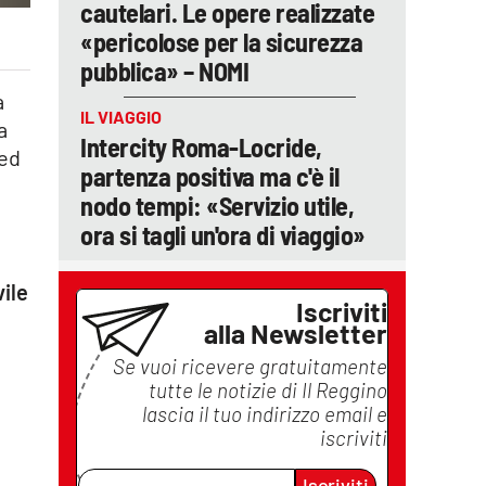
cautelari. Le opere realizzate
«pericolose per la sicurezza
pubblica» – NOMI
a
IL VIAGGIO
a
Intercity Roma-Locride,
 ed
partenza positiva ma c'è il
nodo tempi: «Servizio utile,
ora si tagli un'ora di viaggio»
vile
Iscriviti
alla Newsletter
Se vuoi ricevere gratuitamente
tutte le notizie di
Il Reggino
lascia il tuo indirizzo email e
iscriviti
Iscriviti