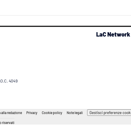
LaC Network
R.O.C. 4049
Gestisci preferenze cook
 alla redazione
Privacy
Cookie policy
Note legali
 riservati