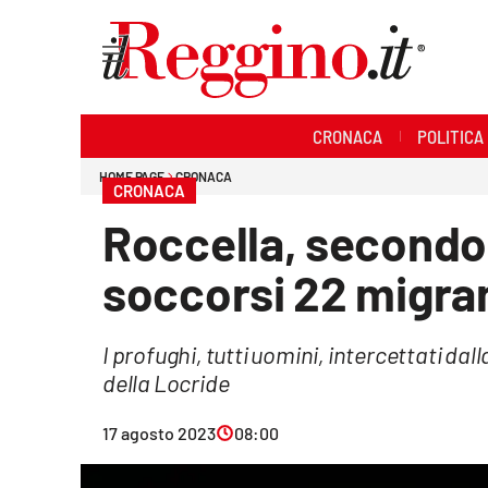
Sezioni
CRONACA
POLITICA
Cronaca
HOME PAGE
CRONACA
CRONACA
Politica
Roccella, secondo 
Sanità
soccorsi 22 migra
Ambiente
I profughi, tutti uomini, intercettati dal
Società
della Locride
Cultura
17 agosto 2023
08:00
Economia e lavoro