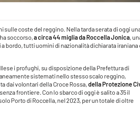
i sulle coste del reggino. Nella tarda serata di oggi un
 ha soccorso,
a circa 44 miglia da Roccella Jonica
, un
 a bordo, tutti uomini di nazionalità dichiarata iraniana
llese i profughi, su disposizione della Prefettura di
aneamente sistemati nello stesso scalo reggino,
ita dai volontari della Croce Rossa,
della Protezione Ci
enza frontiere. Con lo sbarco di oggi è salito a 35 il
solo Porto di Roccella, nel 2023, per un totale di oltre