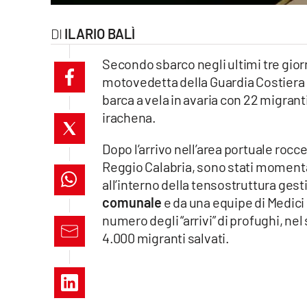
laconair.it
ILARIO BALÌ
lacitymag.it
Secondo sbarco negli ultimi tre giorn
motovedetta della Guardia Costiera
ilreggino.it
barca a vela in avaria con 22 migranti
irachena.
cosenzachannel.it
Dopo l’arrivo nell’area portuale rocce
ilvibonese.it
Reggio Calabria, sono stati moment
catanzarochannel.it
all’interno della tensostruttura gest
comunale
e da una equipe di Medici s
lacapitalenews.it
numero degli “arrivi” di profughi, nel 
4.000 migranti salvati.
App
Android