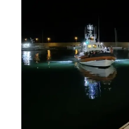
Eventi
Sport
Streaming
LaC TV
Lac Network
LaC OnAir
LaC
Network
lacplay.it
lactv.it