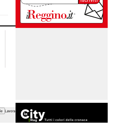
lacplay.it
lacitymag.it
lactv.it
lacapitalenews.it
laconair.it
cosenzachannel.it
ilvibonese.it
catanzarochannel.it
ie
Lavora con noi