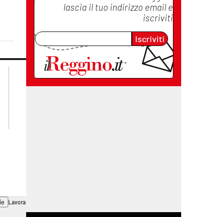
lascia il tuo indirizzo email e
iscriviti
Iscriviti
lacplay.it
lacitymag.it
lactv.it
lacapitalenews.it
laconair.it
cosenzachannel.it
ilvibonese.it
catanzarochannel.it
ie
Lavora con noi