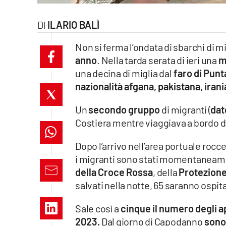
laconair.it
ILARIO BALÌ
lacitymag.it
Non si ferma l’ondata di sbarchi di m
anno
. Nella tarda serata di ieri una
mo
ilreggino.it
una decina di miglia dal
faro di Punt
nazionalità afgana, pakistana, iran
cosenzachannel.it
Un
secondo gruppo
di migranti (
dat
ilvibonese.it
Costiera mentre viaggiava a bordo di
catanzarochannel.it
Dopo l’arrivo nell’area portuale rocc
i migranti sono stati momentanea
lacapitalenews.it
della Croce Rossa
, della
Protezione
salvati nella notte, 65 saranno ospit
App
Sale così a
cinque il numero degli a
Android
2023.
Dal giorno di Capodanno
sono 