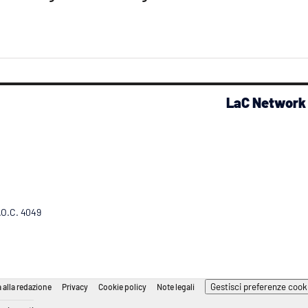
LaC Network
R.O.C. 4049
Gestisci preferenze cook
 alla redazione
Privacy
Cookie policy
Note legali