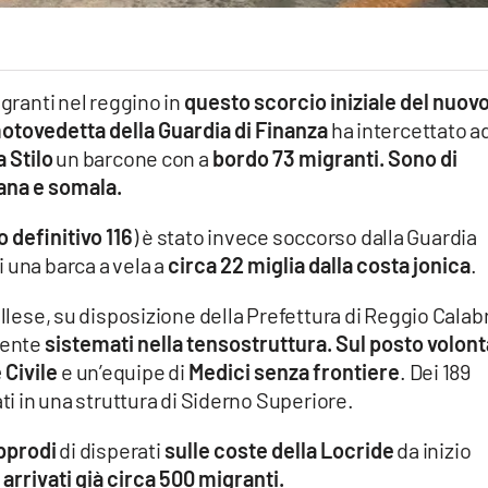
igranti nel reggino in
questo scorcio iniziale del nuov
tovedetta della Guardia di Finanza
ha intercettato a
a Stilo
un barcone con a
bordo 73 migranti. Sono di
iana e somala.
o definitivo 116
) è stato invece soccorso dalla Guardia
 una barca a vela a
circa 22 miglia dalla costa jonica
.
ellese, su disposizione della Prefettura di Reggio Calabr
mente
sistemati nella tensostruttura. Sul posto volont
 Civile
e un’equipe di
Medici senza frontiere
. Dei 189
ati in una struttura di Siderno Superiore.
pprodi
di disperati
sulle coste della Locride
da inizio
arrivati già circa 500 migranti.