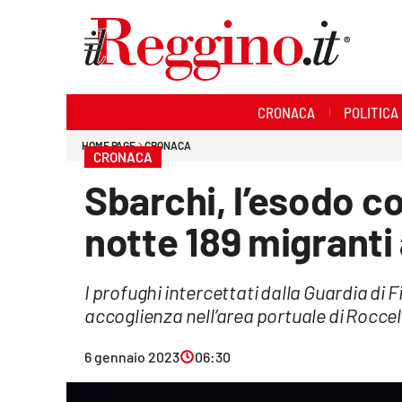
Sezioni
CRONACA
POLITICA
Cronaca
HOME PAGE
CRONACA
CRONACA
Politica
Sbarchi, l’esodo c
Sanità
notte 189 migranti
Ambiente
I profughi intercettati dalla Guardia di 
Società
accoglienza nell’area portuale di Rocce
Cultura
6 gennaio 2023
06:30
Economia e lavoro