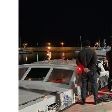
Eventi
Sport
Streaming
LaC TV
Lac Network
LaC OnAir
LaC
Network
lacplay.it
lactv.it