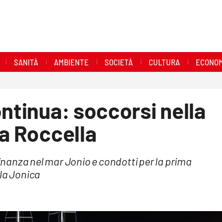
SANITÀ
AMBIENTE
SOCIETÀ
CULTURA
ECONOM
ontinua: soccorsi nella
 a Roccella
Finanza nel mar Jonio e condotti per la prima
lla Jonica