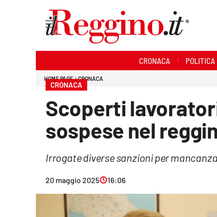
Sezioni
CRONACA
POLITICA
Cronaca
HOME PAGE
CRONACA
CRONACA
Politica
Scoperti lavoratori
Sanità
sospese nel reggi
Ambiente
Irrogate diverse sanzioni per mancanza d
Società
20 maggio 2025
16:06
Cultura
Economia e lavoro