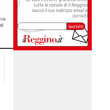
tutte le notizie di
Il Reggino
lascia il tuo indirizzo email e
iscriviti
ica
di
Iscriviti
lacplay.it
lacitymag.it
lactv.it
lacapitalenews.it
laconair.it
cosenzachannel.it
ilvibonese.it
catanzarochannel.it