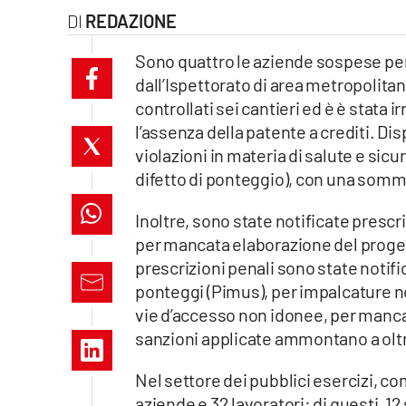
REDAZIONE
laconair.it
Sono quattro le aziende sospese per l
lacitymag.it
dall’Ispettorato di area metropolitan
controllati sei cantieri ed è è stata
ilreggino.it
l’assenza della patente a crediti. Di
violazioni in materia di salute e sicur
cosenzachannel.it
difetto di ponteggio), con una somma
ilvibonese.it
Inoltre, sono state notificate prescr
catanzarochannel.it
per mancata elaborazione del proget
prescrizioni penali sono state noti
lacapitalenews.it
ponteggi (Pimus), per impalcature 
vie d’accesso non idonee, per mancan
sanzioni applicate ammontano a olt
App
Android
Nel settore dei pubblici esercizi, co
aziende e 32 lavoratori: di questi, 12 