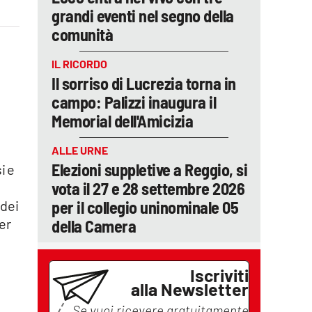
grandi eventi nel segno della
comunità
IL RICORDO
Il sorriso di Lucrezia torna in
campo: Palizzi inaugura il
Memorial dell'Amicizia
ALLE URNE
Elezioni suppletive a Reggio, si
i e
vota il 27 e 28 settembre 2026
per il collegio uninominale 05
 dei
er
della Camera
Iscriviti
alla Newsletter
Se vuoi ricevere gratuitamente