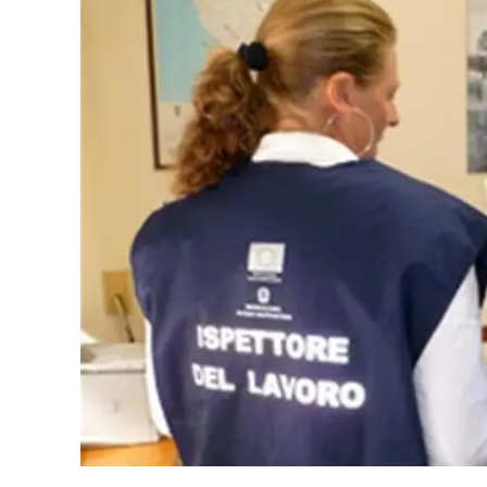
Eventi
Sport
Streaming
LaC TV
Lac Network
LaC OnAir
LaC
Network
lacplay.it
lactv.it