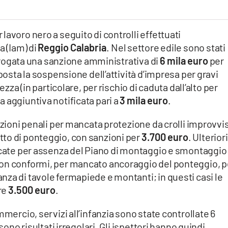
avoro nero a seguito di controlli effettuati
a (Iam) di
Reggio Calabria
. Nel settore edile sono stati
 irrogata una sanzione amministrativa di
6 mila euro
per
sposta la sospensione dell’attività d’impresa per gravi
ezza (in particolare, per rischio di caduta dall’alto per
 aggiuntiva notificata pari a
3 mila euro
.
izioni penali per mancata protezione da crolli improvvis
to di ponteggio, con sanzioni per
3.700 euro
. Ulteriori
ficate per assenza del Piano di montaggio e smontaggio
non conformi, per mancato ancoraggio del ponteggio, p
za di tavole fermapiede e montanti; in questi casi le
re
3.500 euro
.
mmercio, servizi all’infanzia sono state controllate 6
sono risultati irregolari. Gli ispettori hanno quindi