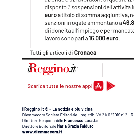
Apple
disposto 3 sospensioni dell’attività 
euro
a titolo di somma aggiuntiva, 
sanzioni irrogate ammontano a
46.
di idoneità all’impiego e per mancata
Vai
lavoro sono pari a
16.000 euro
.
Tutti gli articoli di
Cronaca
Scarica tutte le nostre app!
ilReggino.it © – La notizia è più vicina
Diemmecom Società Editoriale - reg. trib. VV 21/11/2019 n°2 - 
Direttore Responsabile
Francesco Laratta
Direttore Editoriale
Maria Grazia Falduto
www.diemmecom.it