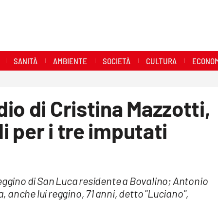
SANITÀ
AMBIENTE
SOCIETÀ
CULTURA
ECONOM
io di Cristina Mazzotti,
i per i tre imputati
reggino di San Luca residente a Bovalino; Antonio
a, anche lui reggino, 71 anni, detto "Luciano",