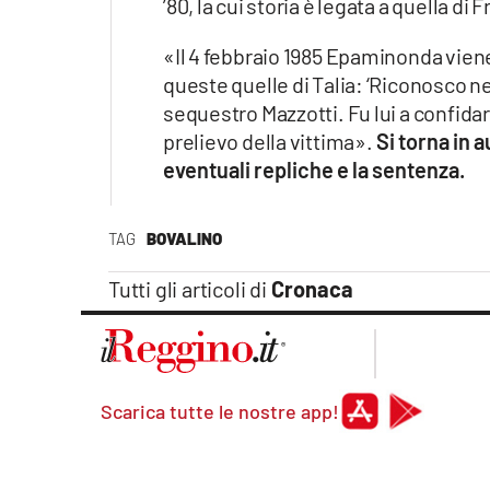
’80, la cui storia è legata a quella di 
«Il 4 febbraio 1985 Epaminonda viene
queste quelle di Talia: ‘Riconosco nell
sequestro Mazzotti. Fu lui a confid
prelievo della vittima».
Si torna in a
eventuali repliche e la sentenza.
TAG
BOVALINO
Tutti gli articoli di
Cronaca
Scarica tutte le nostre app!