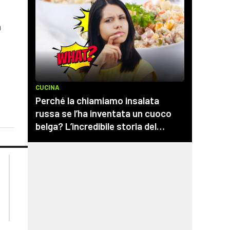
a
lacplay.it
lacitymag.it
lactv.it
lacapitalenews.it
laconair.it
cosenzachannel.it
ilvibonese.it
catanzarochannel.it