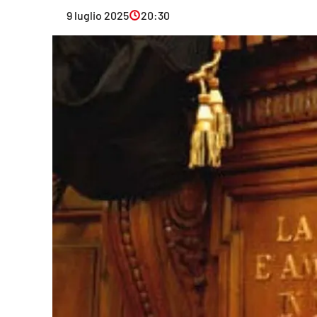
Eventi
9 luglio 2025
20:30
Sport
Streaming
LaC TV
Lac Network
LaC OnAir
LaC
Network
lacplay.it
lactv.it