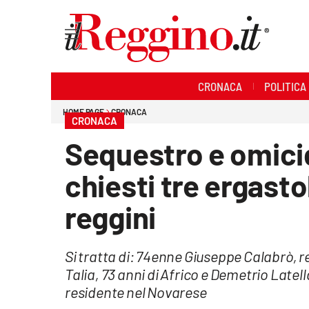
Sezioni
CRONACA
POLITICA
Cronaca
HOME PAGE
CRONACA
CRONACA
Politica
Sequestro e omicid
Sanità
chiesti tre ergastol
Ambiente
reggini
Società
Si tratta di: 74enne Giuseppe Calabrò, 
Cultura
Talia, 73 anni di Africo e Demetrio Latell
residente nel Novarese
Economia e lavoro