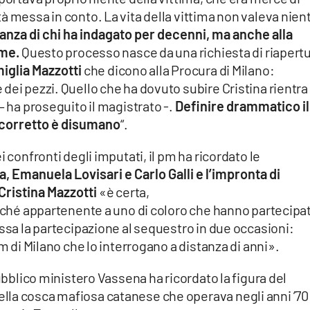
à messa in conto. La vita della vittima non valeva nien
anza di chi ha indagato per decenni, ma anche alla
ime.
Questo processo nasce da una richiesta di riapert
miglia Mazzotti
che dicono alla Procura di Milano:
dei pezzi. Quello che ha dovuto subire Cristina rientra
– ha proseguito il magistrato -.
Definire drammatico il
e corretto è disumano
“.
 confronti degli imputati, il pm ha ricordato le
na, Emanuela Lovisari e Carlo Galli e l’impronta di
 Cristina Mazzotti
«è certa,
erché appartenente a uno di coloro che hanno partecipa
essa la partecipazione al sequestro in due occasioni:
pm di Milano che lo interrogano a distanza di anni».
pubblico ministero Vassena ha ricordato la figura del
la cosca mafiosa catanese che operava negli anni ’70