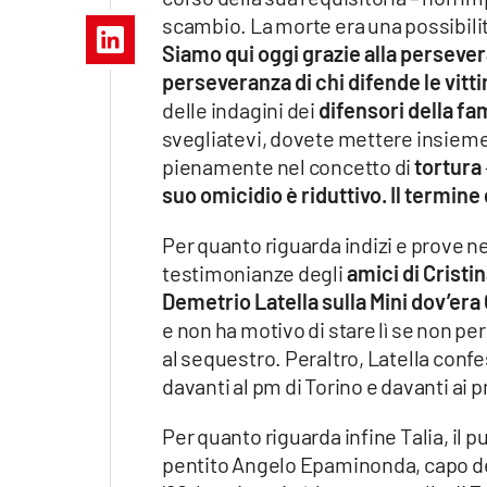
Apple
scambio. La morte era una possibilit
Siamo qui oggi grazie alla persever
perseveranza di chi difende le vitt
delle indagini dei
difensori della fa
Vai
svegliatevi, dovete mettere insieme 
pienamente nel concetto di
tortura
suo omicidio è riduttivo. Il termin
Per quanto riguarda indizi e prove nei
testimonianze degli
amici di Cristi
Demetrio Latella sulla Mini dov’era
e non ha motivo di stare lì se non p
al sequestro. Peraltro, Latella conf
davanti al pm di Torino e davanti ai 
Per quanto riguarda infine Talia, il 
pentito Angelo Epaminonda, capo del