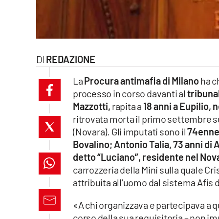
laconair.it
lacitymag.it
REDAZIONE
ilreggino.it
La
Procura antimafia di Milano
ha c
cosenzachannel.it
processo in corso davanti al
tribunal
Mazzotti,
rapita a
18 anni a Eupilio,
ilvibonese.it
ritrovata morta il primo settembre su
catanzarochannel.it
(Novara). Gli imputati sono il
74enne 
Bovalino; Antonio Talia, 73 anni di 
lacapitalenews.it
detto “Luciano”, residente nel Nov
carrozzeria della Mini sulla quale Cr
attribuita all’uomo dal sistema Afis d
App
Android
«A chi organizzava e partecipava a qu
corso della sua requisitoria – non im