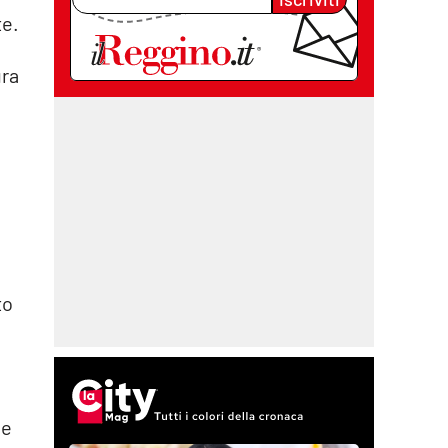
te.
ura
to
 e