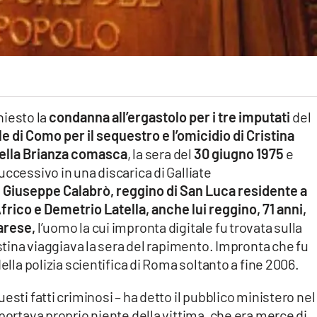
hiesto la
condanna all’ergastolo per i tre imputati
del
e di Como per il sequestro e l’omicidio di Cristina
 nella Brianza comasca
, la sera del
30 giugno 1975
e
ccessivo in una discarica di Galliate
Giuseppe Calabrò, reggino di San Luca residente a
Africo e Demetrio Latella, anche lui reggino, 71 anni,
arese,
l’uomo la cui impronta digitale fu trovata sulla
istina viaggiava la sera del rapimento. Impronta che fu
ella polizia scientifica di Roma soltanto a fine 2006.
esti fatti criminosi – ha detto il pubblico ministero nel
portava proprio niente della vittima, che era merce di