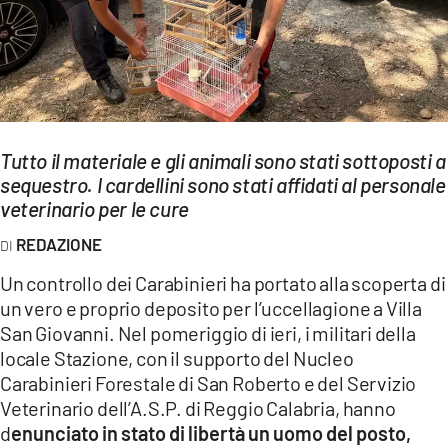
EVENTI
SPORT
Streaming
Tutto il materiale e gli animali sono stati sottoposti a
LAC TV
sequestro. I cardellini sono stati affidati al personale
LAC NETWORK
veterinario per le cure
REDAZIONE
LAC ONAIR
Un controllo dei Carabinieri ha portato alla scoperta di
LaC
un vero e proprio deposito per l’uccellagione a Villa
Network
San Giovanni. Nel pomeriggio di ieri, i militari della
LACPLAY.IT
locale Stazione, con il supporto del Nucleo
Carabinieri Forestale di San Roberto e del Servizio
LACTV.IT
Veterinario dell’A.S.P. di Reggio Calabria, hanno
d
enunciato in stato di libertà un uomo del posto,
LACONAIR.IT