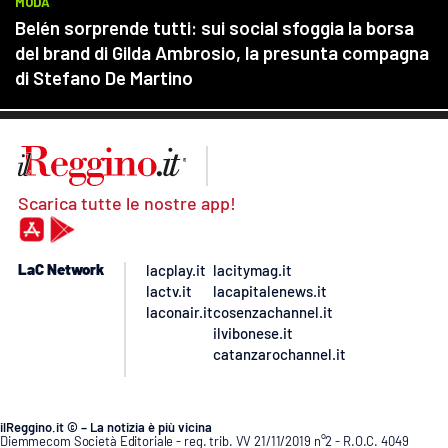
Scarica tutte le nostre app!
LaC Network
lacplay.it
lacitymag.it
lactv.it
lacapitalenews.it
laconair.it
cosenzachannel.it
ilvibonese.it
catanzarochannel.it
ilReggino.it © – La notizia è più vicina
Diemmecom Società Editoriale - reg. trib. VV 21/11/2019 n°2 - R.O.C. 4049