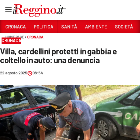
Vai
CRONACA
POLITICA
SANITÀ
AMBIENTE
SOCIETÀ
HOME PAGE
CRONACA
CRONACA
Sezioni
Villa, cardellini protetti in gabbia e
CRONACA
coltello in auto: una denuncia
POLITICA
22 agosto 2025
08:54
SANITÀ
AMBIENTE
SOCIETÀ
CULTURA
ECONOMIA E LAVORO