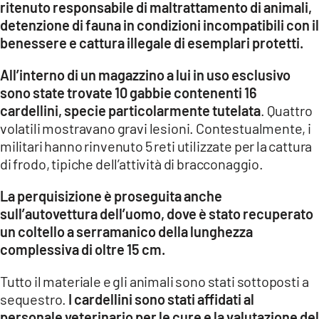
ritenuto responsabile di maltrattamento di animali,
detenzione di fauna in condizioni incompatibili con il
LACITYMAG.IT
benessere e cattura illegale di esemplari protetti.
ILREGGINO.IT
All’interno di un magazzino a lui in uso esclusivo
COSENZACHANNEL.IT
sono state trovate 10 gabbie contenenti 16
cardellini, specie particolarmente tutelata
. Quattro
ILVIBONESE.IT
volatili mostravano gravi lesioni. Contestualmente, i
militari hanno rinvenuto 5 reti utilizzate per la cattura
CATANZAROCHANNEL.IT
di frodo, tipiche dell’attività di bracconaggio.
LACAPITALENEWS.IT
La perquisizione è proseguita anche
sull’autovettura dell’uomo, dove è stato recuperato
App
un coltello a serramanico della lunghezza
ANDROID
complessiva di oltre 15 cm.
APPLE
Tutto il materiale e gli animali sono stati sottoposti a
sequestro.
I cardellini sono stati affidati al
personale veterinario per le cure e la valutazione del