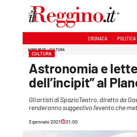
Sezioni
CRONACA
POLITICA
Cronaca
HOME PAGE
CULTURA
CULTURA
Politica
Astronomia e lette
Sanità
dell’incipit” al Pla
Ambiente
Gli artisti di SpazioTeatro, diretto da
Società
renderanno suggestivo l’evento che met
Cultura
3 gennaio 2021
21:00
Economia e lavoro