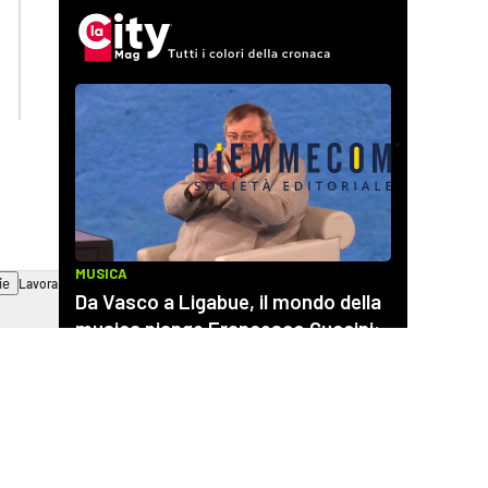
lactv.it
lacapitalenews.it
laconair.it
cosenzachannel.it
ilvibonese.it
catanzarochannel.it
ie
Lavora con noi