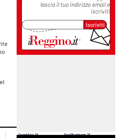
lascia il tuo indirizzo email e
iscriviti
e
Iscriviti
nte
no
el
lacplay.it
lacitymag.it