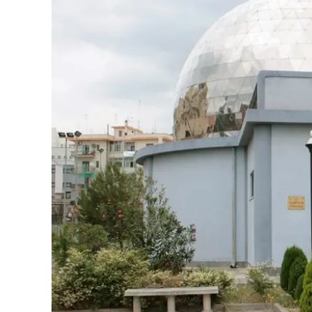
Eventi
Sport
Streaming
LaC TV
Lac Network
LaC OnAir
LaC
Network
lacplay.it
lactv.it