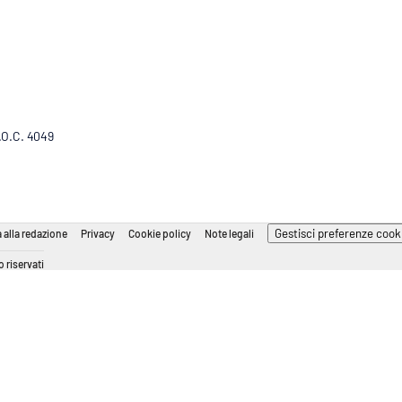
R.O.C. 4049
Gestisci preferenze cook
 alla redazione
Privacy
Cookie policy
Note legali
 riservati