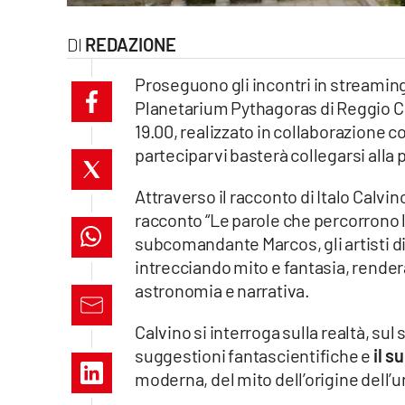
laconair.it
REDAZIONE
lacitymag.it
Proseguono gli incontri in streaming
Planetarium Pythagoras di Reggio Ca
ilreggino.it
19.00, realizzato in collaborazione c
parteciparvi basterà collegarsi alla
cosenzachannel.it
Attraverso il racconto di Italo Calvi
ilvibonese.it
racconto “Le parole che percorrono la
catanzarochannel.it
subcomandante Marcos, gli artisti d
intrecciando mito e fantasia, rende
lacapitalenews.it
astronomia e narrativa.
Calvino si interroga sulla realtà, su
App
suggestioni fantascientifiche e
il s
Android
moderna, del mito dell’origine dell’