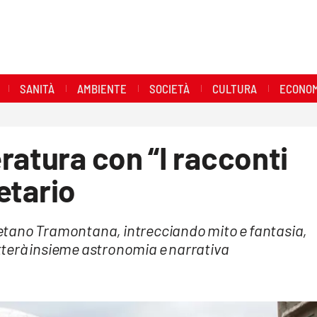
SANITÀ
AMBIENTE
SOCIETÀ
CULTURA
ECONOM
ratura con “I racconti
netario
 Gaetano Tramontana, intrecciando mito e fantasia,
terà insieme astronomia e narrativa