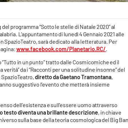
 del programma “Sotto le stelle di Natale 2020” al
labria. L’appuntamento di lunedì 4 Gennaio 2021 alle
on SpazioTeatro, sarà dedicato alla letteratura. Per
 pagina:
www.facebook.com/Planetario.RC/
.
no “Tutto in un punto” tratto dalle Cosmicomiche ed il
 verità” da i “Racconti per una solitudine insonne” del
i SpazioTeatro,
diretto da Gaetano Tramontana
,
ranno suggestivo l’evento che metterà insieme
l senso dell’esistenza e sull’essere uomo attraverso
uo testo diventa una brillante descrizione
, in chiave
universo sulla base della teoria cosmologica del Big Ba