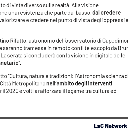
o di vista diverso sulla realtà. Alla visione
pone una resistenza che parte dal basso,
dal credere
 valorizzare e credere nel punto di vista degli oppressi 
atino Rifatto, astronomo dell’osservatorio di Capodimo
 saranno tramesse in remoto con il telescopio da Bru
a serata si concluderà con la visione in digitale delle
anetario
”.
tto “Cultura, natura e tradizioni: l’Astronomia scienza d
 Città Metropolitana
nell’ambito degli interventi
r il 2020 e volti a rafforzare il legame tra cultura ed
LaC Network