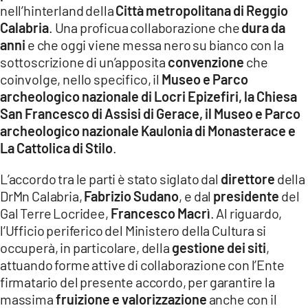
nell’hinterland della
Città metropolitana di Reggio
LACITYMAG.IT
Calabria
. Una proficua collaborazione che
dura da
anni
e che oggi viene messa nero su bianco con la
ILREGGINO.IT
sottoscrizione di un’apposita
convenzione
che
coinvolge, nello specifico, il
Museo e Parco
COSENZACHANNEL.IT
archeologico nazionale di Locri Epizefiri, la Chiesa
San Francesco di Assisi di Gerace, il Museo e Parco
ILVIBONESE.IT
archeologico nazionale Kaulonia di Monasterace e
CATANZAROCHANNEL.IT
La Cattolica di Stilo
.
LACAPITALENEWS.IT
L’accordo tra le parti è stato siglato dal
direttore
della
DrMn Calabria,
Fabrizio Sudano
, e dal
presidente
del
Gal Terre Locridee,
Francesco Macrì
. Al riguardo,
App
l’Ufficio periferico del Ministero della Cultura si
ANDROID
occuperà, in particolare, della
gestione dei siti
,
attuando forme attive di collaborazione con l’Ente
APPLE
firmatario del presente accordo, per garantire la
massima
fruizione e valorizzazione
anche con il