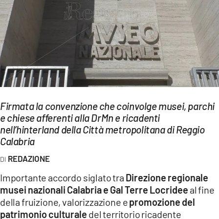
EVENTI
SPORT
Streaming
LAC TV
LAC NETWORK
Firmata la convenzione che coinvolge musei, parchi
e chiese afferenti alla DrMn e ricadenti
LAC ONAIR
nell’hinterland della Città metropolitana di Reggio
Calabria
LaC
Network
REDAZIONE
LACPLAY.IT
Importante accordo siglato tra
Direzione regionale
musei nazionali Calabria e Gal Terre Locridee
al fine
LACTV.IT
della fruizione, valorizzazione e
promozione del
patrimonio culturale
del territorio ricadente
LACONAIR.IT