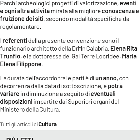
Parchi archeologici progetti di valorizzazione,
eventi
e ogni altra attività
mirata alla migliore
conoscenza e
fruizione dei siti
, secondo modalità specifiche da
regolamentare.
I
referenti
della presente convenzione sono il
funzionario architetto della DrMn Calabria,
Elena Rita
Trunfio
, e la dottoressa del Gal Terre Locridee,
Maria
Elena Filippone
.
La durata dell’accordo tra le parti è di
un anno
, con
decorrenza dalla data di sottoscrizione, e
potrà
variare
in diminuzione a seguito di
eventuali
disposizioni
impartite dai Superiori organi del
Ministero della Cultura.
Cultura
Tutti gli articoli di