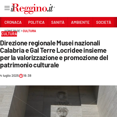
Vai
CRONACA
POLITICA
SANITÀ
AMBIENTE
SOCIETÀ
HOME PAGE
CULTURA
CULTURA
Sezioni
Direzione regionale Musei nazionali
CRONACA
Calabria e Gal Terre Locridee insieme
POLITICA
per la valorizzazione e promozione del
patrimonio culturale
SANITÀ
4 luglio 2025
16:38
AMBIENTE
SOCIETÀ
CULTURA
ECONOMIA E LAVORO