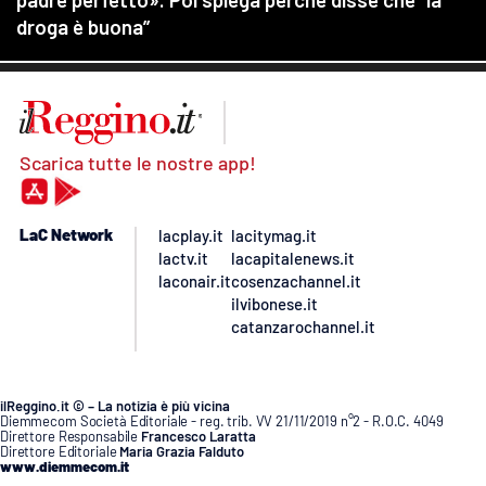
Scarica tutte le nostre app!
LaC Network
lacplay.it
lacitymag.it
lactv.it
lacapitalenews.it
laconair.it
cosenzachannel.it
ilvibonese.it
catanzarochannel.it
ilReggino.it © – La notizia è più vicina
Diemmecom Società Editoriale - reg. trib. VV 21/11/2019 n°2 - R.O.C. 4049
Direttore Responsabile
Francesco Laratta
Direttore Editoriale
Maria Grazia Falduto
www.diemmecom.it