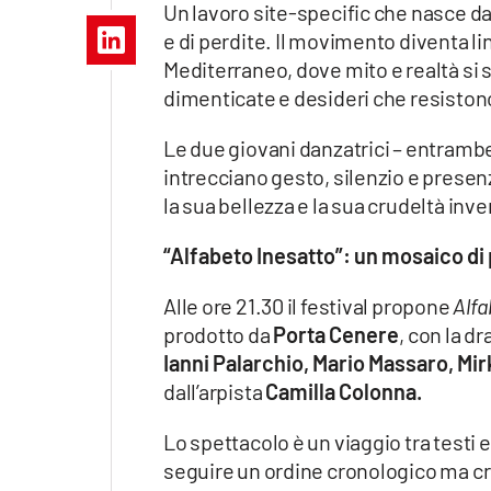
Un lavoro site-specific che nasce dal
Apple
e di perdite. Il movimento diventa l
Mediterraneo, dove mito e realtà s
dimenticate e desideri che resiston
Vai
Le due giovani danzatrici – entrambe
intrecciano gesto, silenzio e presenz
la sua bellezza e la sua crudeltà inve
“Alfabeto Inesatto”: un mosaico di
Alle ore 21.30 il festival propone
Alfa
prodotto da
Porta Cenere
, con la d
Ianni Palarchio, Mario Massaro, Mir
dall’arpista
Camilla Colonna.
Lo spettacolo è un viaggio tra testi 
seguire un ordine cronologico ma c