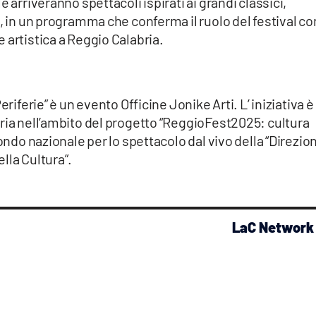
 arriveranno spettacoli ispirati ai grandi classici,
i, in un programma che conferma il ruolo del festival c
 artistica a Reggio Calabria.
eriferie” è un evento Officine Jonike Arti. L’ iniziativa è
ria nell’ambito del progetto “ReggioFest2025: cultura
Fondo nazionale per lo spettacolo dal vivo della “Direzio
lla Cultura”.
LaC Network