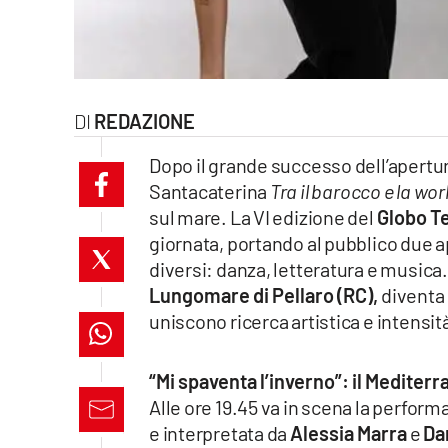
laconair.it
lacitymag.it
REDAZIONE
ilreggino.it
Dopo il grande successo dell’apertu
cosenzachannel.it
Santacaterina
Tra il barocco e la wo
sul mare. La VI edizione del
Globo Te
ilvibonese.it
giornata, portando al pubblico due 
catanzarochannel.it
diversi: danza, letteratura e musica. 
Lungomare di Pellaro (RC),
diventa
lacapitalenews.it
uniscono ricerca artistica e intensi
App
“Mi spaventa l’inverno”: il Medit
Alle ore 19.45 va in scena la perfo
Android
e interpretata da
Alessia Marra
e
Da