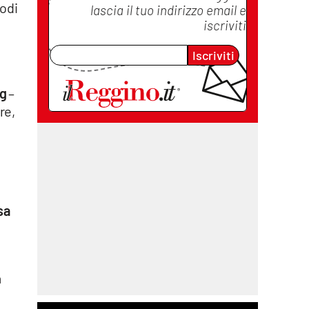
rodi
lascia il tuo indirizzo email e
iscriviti
Iscriviti
g
–
re,
sa
a