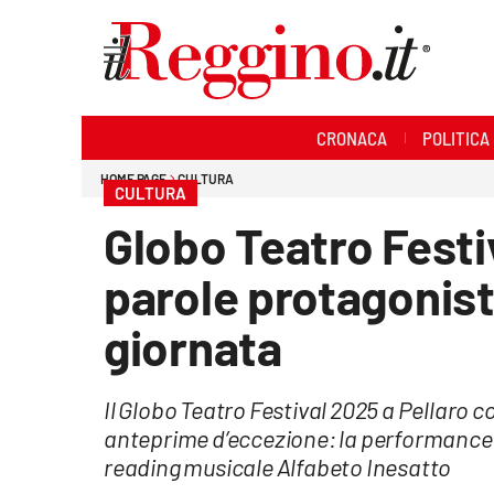
Sezioni
CRONACA
POLITICA
Cronaca
HOME PAGE
CULTURA
CULTURA
Politica
Globo Teatro Festi
Sanità
parole protagonis
Ambiente
giornata
Società
Il Globo Teatro Festival 2025 a Pellaro 
Cultura
anteprime d’eccezione: la performance 
reading musicale Alfabeto Inesatto
Economia e lavoro