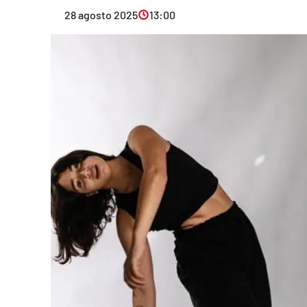
Eventi
28 agosto 2025
13:00
Sport
Streaming
LaC TV
Lac Network
LaC OnAir
LaC
Network
lacplay.it
lactv.it