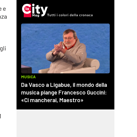
e e
nza
gli
o
1