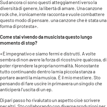
Sud ancora ci sono questi atteggiamenti verso la
diversità di genere, la libertà di amare. Una canzone
rock che, ironicamente racconta e vuole combattere
questo modo di pensare. una canzone che è stata una
forma di protesta».
Come stai vivendo da musicista questo lungo
momento di stop?
«È impegnativo e siamo fermi e distrutti. A volte
sembra di non avere la forza di ricostruire qualcosa, di
poter riprendere la propria normalità. Nonostante
tutto continuando dentro la mia piccola stanza a
portare avanti la mia musica. È il mio mestiere. Sto
pensando di fare uscire in primavera un singolo che
anticiperà l’uscita di un ep.
Di pari passo ho rivalutato un aspetto cioè scrivere
per altri. Sto collaborando con diverse produzioni per