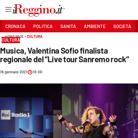
Vai
CRONACA
POLITICA
SANITÀ
AMBIENTE
SOCIETÀ
HOME PAGE
CULTURA
CULTURA
Sezioni
Musica, Valentina Sofio finalista
CRONACA
regionale del “Live tour Sanremo rock”
POLITICA
16 gennaio 2021
19:00
SANITÀ
AMBIENTE
SOCIETÀ
CULTURA
ECONOMIA E LAVORO