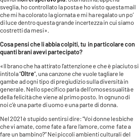
sveglia, ho controllato la posta e ho visto questa mail
che mi ha colorato la giornata e mi ha regalato un po’
di luce dentro questa grande incertezza in cui siamo
costretti da mesi».
Cosa pensi che li abbia colpiti, tu in particolare con
quanti brani avevi partecipato?
«Il brano che ha attirato l’attenzione e che è piaciuto si
intitola “
Oltre
”, una canzone che vuole tagliare le
gambe ad ogni tipo di pregiudizio sulla diversità in
generale. Nello specifico parla dell’omosessualità e
della felicità che viene al primo posto. In ognuno di
noi c’è una parte di uomo e una parte di donna.
Nel 2021 è stupido sentirsi dire: “Voi donne lesbiche
che vi amate, come fate a fare l’amore, come fate a
fare un bambino?” Nei piccoli ambienti culturali del