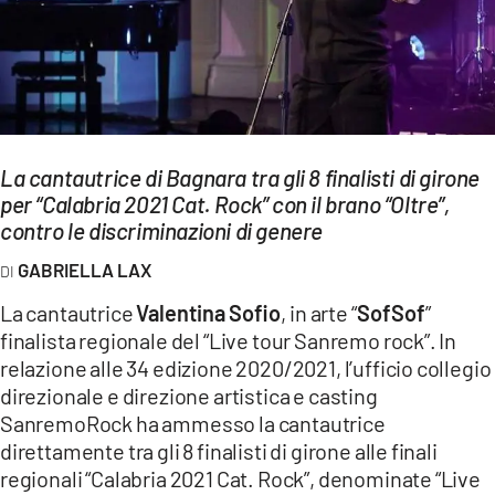
EVENTI
SPORT
Streaming
La cantautrice di Bagnara tra gli 8 finalisti di girone
LAC TV
per “Calabria 2021 Cat. Rock” con il brano “Oltre”,
LAC NETWORK
contro le discriminazioni di genere
GABRIELLA LAX
LAC ONAIR
La cantautrice
Valentina Sofio
, in arte “
SofSof
”
LaC
finalista regionale del “Live tour Sanremo rock”. In
Network
relazione alle 34 edizione 2020/2021, l’ufficio collegio
LACPLAY.IT
direzionale e direzione artistica e casting
SanremoRock ha ammesso la cantautrice
LACTV.IT
direttamente tra gli 8 finalisti di girone alle finali
regionali “Calabria 2021 Cat. Rock”, denominate “Live
LACONAIR.IT