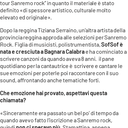
tour Sanremo rock” in quanto il materiale è stato
definito «di spessore artistico, culturale molto
LACITYMAG.IT
elevato ed originale».
ILREGGINO.IT
Dopo la reggina Tiziana Serraino, un’altra artista della
COSENZACHANNEL.IT
provincia reggina approda alle selezioni per Sanremo
Rock. Figlia di musicisti, polistrumentista,
SofSof è
ILVIBONESE.IT
nata e cresciuta a Bagnara Calabra
e ha cominciato a
scrivere canzoni da quando aveva 8 anni. il pane
CATANZAROCHANNEL.IT
quotidiano per la cantautrice è scrivere e cantare le
LACAPITALENEWS.IT
sue emozioni per poterle poi raccontare con il suo
sound, affrontando anche tematiche forti.
App
Che emozione hai provato, aspettavi questa
ANDROID
chiamata?
APPLE
«Sinceramente era passato un bel po’ di tempo da
quando avevo fatto l’iscrizione a Sanremo rock,
quindi
non ci speravo più
. Stamattina, appena