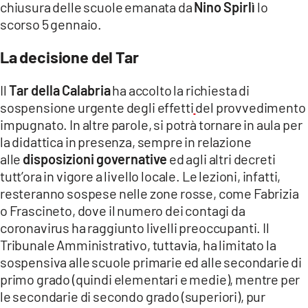
chiusura delle scuole emanata da
Nino Spirlì
lo
scorso 5 gennaio.
LACITYMAG.IT
ILREGGINO.IT
La decisione del Tar
COSENZACHANNEL.IT
Il
Tar della Calabria
ha accolto la richiesta di
sospensione urgente degli effetti
del provvedimento
ILVIBONESE.IT
impugnato. In altre parole, si potrà tornare in aula per
la didattica in presenza, sempre in relazione
CATANZAROCHANNEL.IT
alle
disposizioni governative
ed agli altri decreti
LACAPITALENEWS.IT
tutt’ora in vigore a livello locale. Le lezioni, infatti,
resteranno sospese nelle zone rosse, come Fabrizia
o Frascineto, dove il numero dei contagi da
App
coronavirus ha raggiunto livelli preoccupanti. Il
ANDROID
Tribunale Amministrativo, tuttavia, ha limitato la
sospensiva alle scuole primarie ed alle secondarie di
APPLE
primo grado (quindi elementari e medie), mentre per
le secondarie di secondo grado (superiori), pur