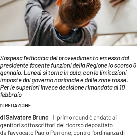
EVENTI
SPORT
Streaming
LAC TV
Sospesa l'efficacia del provvedimento emesso dal
LAC NETWORK
presidente facente funzioni della Regione lo scorso 5
gennaio. Lunedì si torna in aula, con le limitazioni
LAC ONAIR
imposte dal governo nazionale e dalle zone rosse.
Per le superiori invece decisione rimandata al 10
LaC
febbraio
Network
REDAZIONE
LACPLAY.IT
di Salvatore Bruno
– Il primo round è andato ai
LACTV.IT
genitori sottoscrittori del ricorso depositato
dall’avvocato Paolo Perrone, contro l’ordinanza di
LACONAIR.IT