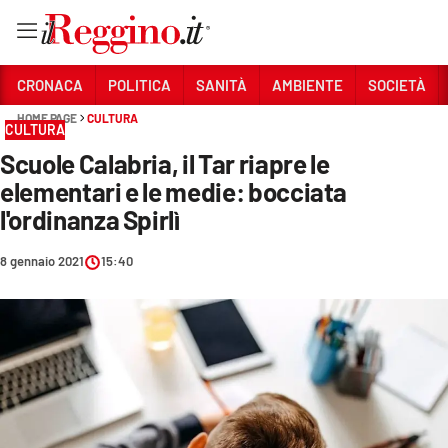
Vai
CRONACA
POLITICA
SANITÀ
AMBIENTE
SOCIETÀ
HOME PAGE
CULTURA
CULTURA
Sezioni
Scuole Calabria, il Tar riapre le
CRONACA
elementari e le medie: bocciata
POLITICA
l'ordinanza Spirlì
SANITÀ
8 gennaio 2021
15:40
AMBIENTE
SOCIETÀ
CULTURA
ECONOMIA E LAVORO