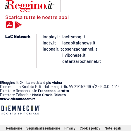
Scarica tutte le nostre app!
LaC Network
lacplay.it
lacitymag.it
lactv.it
lacapitalenews.it
laconair.it
cosenzachannel.it
ilvibonese.it
catanzarochannel.it
ilReggino.it © – La notizia è più vicina
Diemmecom Società Editoriale - reg. trib. VV 21/11/2019 n°2 - R.O.C. 4049
Direttore Responsabile
Francesco Laratta
Direttore Editoriale
Maria Grazia Falduto
www.diemmecom.it
Redazione
Segnala alla redazione
Privacy
Cookie policy
Note legali