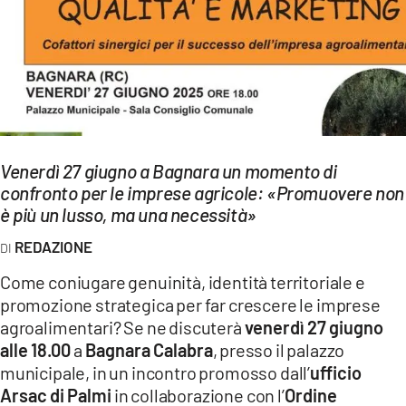
EVENTI
SPORT
Streaming
LAC TV
Venerdì 27 giugno a Bagnara un momento di
LAC NETWORK
confronto per le imprese agricole: «Promuovere non
è più un lusso, ma una necessità»
LAC ONAIR
REDAZIONE
LaC
Come coniugare genuinità, identità territoriale e
Network
promozione strategica per far crescere le imprese
LACPLAY.IT
agroalimentari? Se ne discuterà
venerdì 27 giugno
alle 18.00
a
Bagnara Calabra
, presso il palazzo
LACTV.IT
municipale, in un incontro promosso dall’
ufficio
Arsac di Palmi
in collaborazione con l’
Ordine
LACONAIR.IT