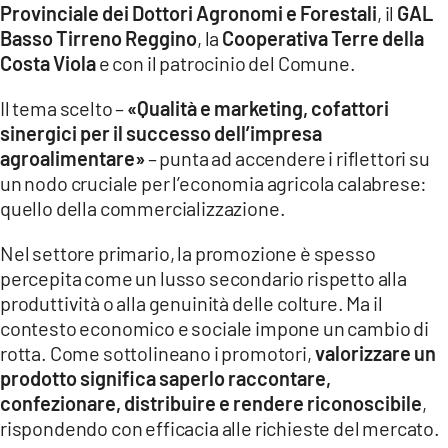
Provinciale dei Dottori Agronomi e Forestali
, il
GAL
LACITYMAG.IT
Basso Tirreno Reggino
, la
Cooperativa Terre della
Costa Viola
e con il patrocinio del Comune.
ILREGGINO.IT
Il tema scelto –
«Qualità e marketing, cofattori
COSENZACHANNEL.IT
sinergici per il successo dell’impresa
agroalimentare»
– punta ad accendere i riflettori su
ILVIBONESE.IT
un nodo cruciale per l’economia agricola calabrese:
quello della commercializzazione.
CATANZAROCHANNEL.IT
LACAPITALENEWS.IT
Nel settore primario, la promozione è spesso
percepita come un lusso secondario rispetto alla
produttività o alla genuinità delle colture. Ma il
App
contesto economico e sociale impone un cambio di
ANDROID
rotta. Come sottolineano i promotori,
valorizzare un
prodotto significa saperlo raccontare,
APPLE
confezionare, distribuire e rendere riconoscibile
,
rispondendo con efficacia alle richieste del mercato.