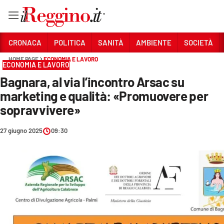
Vai
CRONACA
POLITICA
SANITÀ
AMBIENTE
SOCIETÀ
HOME PAGE
ECONOMIA E LAVORO
ECONOMIA E LAVORO
Sezioni
Bagnara, al via l’incontro Arsac su
CRONACA
marketing e qualità: «Promuovere per
POLITICA
sopravvivere»
SANITÀ
27 giugno 2025
09:30
AMBIENTE
SOCIETÀ
CULTURA
ECONOMIA E LAVORO