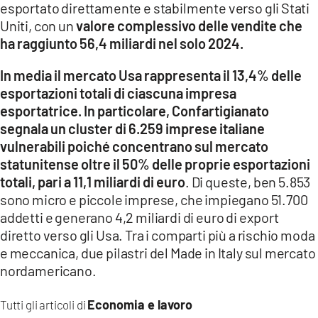
esportato direttamente e stabilmente verso gli Stati
Uniti, con un
valore complessivo delle vendite che
LACITYMAG.IT
ha raggiunto 56,4 miliardi nel solo 2024.
ILREGGINO.IT
In media il mercato Usa rappresenta il 13,4% delle
COSENZACHANNEL.IT
esportazioni totali di ciascuna impresa
esportatrice. In particolare, Confartigianato
ILVIBONESE.IT
segnala un cluster di 6.259 imprese italiane
vulnerabili poiché concentrano sul mercato
CATANZAROCHANNEL.IT
statunitense oltre il 50% delle proprie esportazioni
LACAPITALENEWS.IT
totali, pari a 11,1 miliardi di euro
. Di queste, ben 5.853
sono micro e piccole imprese, che impiegano 51.700
addetti e generano 4,2 miliardi di euro di export
App
diretto verso gli Usa. Tra i comparti più a rischio moda
ANDROID
e meccanica, due pilastri del Made in Italy sul mercato
nordamericano.
APPLE
Economia e lavoro
Tutti gli articoli di