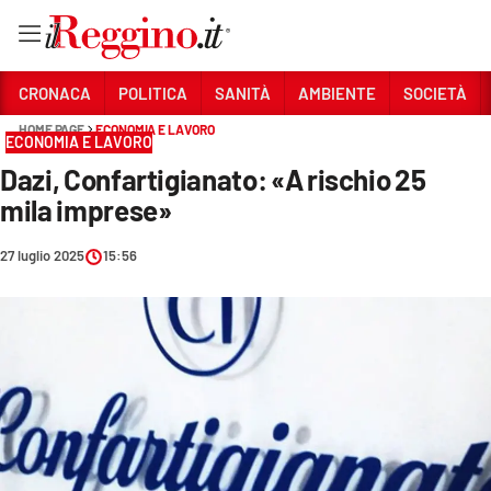
Vai
CRONACA
POLITICA
SANITÀ
AMBIENTE
SOCIETÀ
HOME PAGE
ECONOMIA E LAVORO
ECONOMIA E LAVORO
Sezioni
Dazi, Confartigianato: «A rischio 25
CRONACA
mila imprese»
POLITICA
27 luglio 2025
15:56
SANITÀ
AMBIENTE
SOCIETÀ
CULTURA
ECONOMIA E LAVORO