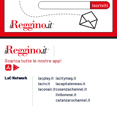
Iscriviti
Scarica tutte le nostre app!
LaC Network
lacplay.it
lacitymag.it
lactv.it
lacapitalenews.it
laconair.it
cosenzachannel.it
ilvibonese.it
catanzarochannel.it