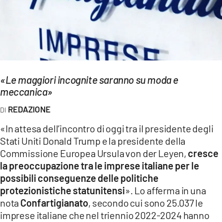
EVENTI
SPORT
Streaming
«Le maggiori incognite saranno su moda e
LAC TV
meccanica»
LAC NETWORK
REDAZIONE
LAC ONAIR
«In attesa dell’incontro di oggi tra il presidente degli
Stati Uniti Donald Trump e la presidente della
LaC
Commissione Europea Ursula von der Leyen,
cresce
Network
la preoccupazione tra le imprese italiane per le
LACPLAY.IT
possibili conseguenze delle politiche
protezionistiche statunitensi
». Lo afferma in una
LACTV.IT
nota
Confartigianato
, secondo cui sono 25.037 le
imprese italiane che nel triennio 2022-2024 hanno
LACONAIR.IT