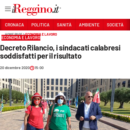
Vai
CRONACA
POLITICA
SANITÀ
AMBIENTE
SOCIETÀ
HOME PAGE
ECONOMIA E LAVORO
ECONOMIA E LAVORO
Sezioni
Decreto Rilancio, i sindacati calabresi
CRONACA
soddisfatti per il risultato
POLITICA
20 dicembre 2020
15:00
SANITÀ
AMBIENTE
SOCIETÀ
CULTURA
ECONOMIA E LAVORO