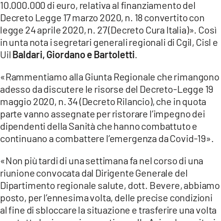
10.000.000 di euro, relativa al finanziamento del
Decreto Legge 17 marzo 2020, n. 18 convertito con
LACITYMAG.IT
legge 24 aprile 2020, n. 27 (Decreto Cura Italia)». Così
ILREGGINO.IT
in unta nota i segretari generali regionali di Cgil, Cisl e
Uil
Baldari, Giordano e Bartoletti
.
COSENZACHANNEL.IT
«Rammentiamo alla Giunta Regionale che rimangono
ILVIBONESE.IT
adesso da discutere le risorse del Decreto-Legge 19
maggio 2020, n. 34 (Decreto Rilancio), che in quota
CATANZAROCHANNEL.IT
parte vanno assegnate per ristorare l’impegno dei
LACAPITALENEWS.IT
dipendenti della Sanità che hanno combattuto e
continuano a combattere l’emergenza da Covid-19».
App
«Non più tardi di una settimana fa nel corso di una
ANDROID
riunione convocata dal Dirigente Generale del
Dipartimento regionale salute, dott. Bevere, abbiamo
APPLE
posto, per l’ennesima volta, delle precise condizioni
al fine di sbloccare la situazione e trasferire una volta