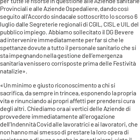
per tutte le risorse in questione alle Aziende sanitarie
Provinciali e alle Aziende Ospedaliere, dando così
seguito all’Accordo sindacale sottoscritto lo scorso 6
luglio dalle Segreterie regionali di CGIL, CISL e UIL del
pubblico impiego. Abbiamo sollecitato il DG Bevere
ad intervenire immediatamente per far sì che le
spettanze dovute a tutto il personale sanitario che si
sta impegnando nella gestione dell’emergenza
sanitaria venissero corrisposte prima delle Festività
natalizie».
«Un minimo e giusto riconoscimento a chi si
sacrifica, da sempre in trincea, esponendo la propria
vita e rinunciando ai propri affetti per prendersi cura
degli altri. Chiediamo ora ai vertici delle Aziende di
provvedere immediatamente all’erogazione
dell’Indennità Covid alle lavoratrici e ai lavoratori, che
non hanno mai smesso di prestare la loro opera di
assistenza e di cura e anche in questi giorni, visto il