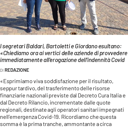
EVENTI
SPORT
Streaming
I segretari Baldari, Bartoletti e Giordano esultano:
LAC TV
«Chiediamo ora ai vertici delle aziende di provvedere
LAC NETWORK
immediatamente all'erogazione dell’indennità Covid
REDAZIONE
LAC ONAIR
«Esprimiamo viva soddisfazione per il risultato,
LaC
seppur tardivo, del trasferimento delle risorse
Network
finanziarie nazionali previste dal Decreto Cura Italia e
LACPLAY.IT
dal Decreto Rilancio, incrementate dalle quote
regionali, destinate agli operatori sanitari impegnati
LACTV.IT
nell’emergenza Covid-19. Ricordiamo che questa
somma è la prima tranche, ammontante a circa
LACONAIR.IT