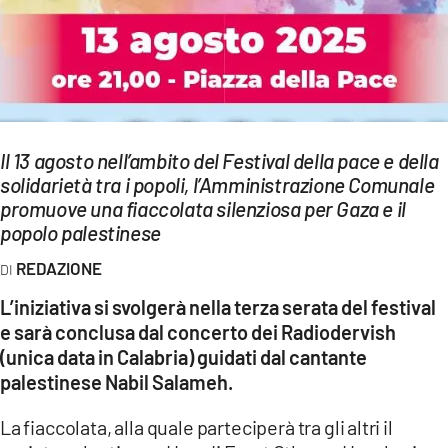
EVENTI
SPORT
Streaming
Il 13 agosto nell’ambito del Festival della pace e della
LAC TV
solidarietà tra i popoli, l’Amministrazione Comunale
LAC NETWORK
promuove una fiaccolata silenziosa per Gaza e il
popolo palestinese
LAC ONAIR
REDAZIONE
LaC
L’iniziativa si svolgerà nella terza serata del festival
Network
e sarà conclusa dal concerto dei Radiodervish
LACPLAY.IT
(unica data in Calabria) guidati dal cantante
palestinese Nabil Salameh.
LACTV.IT
La fiaccolata, alla quale parteciperà tra gli altri il
LACONAIR.IT