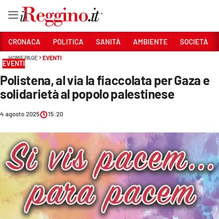
Vai
CRONACA
POLITICA
SANITÀ
AMBIENTE
SOCIETÀ
HOME PAGE
EVENTI
EVENTI
Sezioni
Polistena, al via la fiaccolata per Gaza e
CRONACA
solidarietà al popolo palestinese
POLITICA
4 agosto 2025
15:20
SANITÀ
AMBIENTE
SOCIETÀ
CULTURA
ECONOMIA E LAVORO