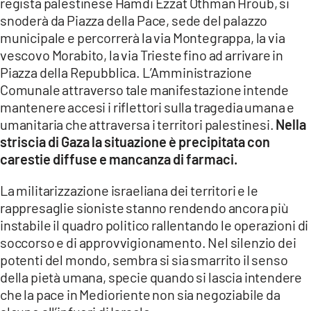
regista palestinese Hamdi Ezzat Othman Hroub, si
snoderà da Piazza della Pace, sede del palazzo
LACITYMAG.IT
municipale e percorrerà la via Montegrappa, la via
vescovo Morabito, la via Trieste fino ad arrivare in
ILREGGINO.IT
Piazza della Repubblica. L’Amministrazione
COSENZACHANNEL.IT
Comunale attraverso tale manifestazione intende
mantenere accesi i riflettori sulla tragedia umana e
ILVIBONESE.IT
umanitaria che attraversa i territori palestinesi.
Nella
striscia di Gaza la situazione è precipitata con
CATANZAROCHANNEL.IT
carestie diffuse e mancanza di farmaci.
LACAPITALENEWS.IT
La militarizzazione israeliana dei territori e le
rappresaglie sioniste stanno rendendo ancora più
App
instabile il quadro politico rallentando le operazioni di
ANDROID
soccorso e di approvvigionamento. Nel silenzio dei
potenti del mondo, sembra si sia smarrito il senso
APPLE
della pietà umana, specie quando si lascia intendere
che la pace in Medioriente non sia negoziabile da