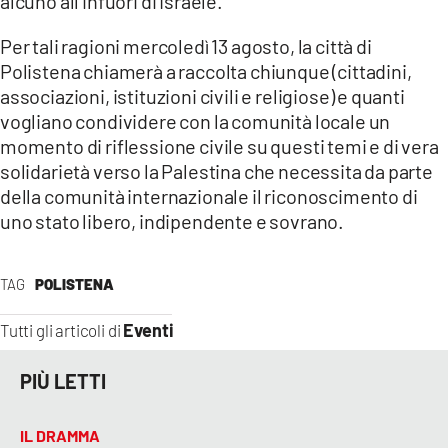
alcuno all’infuori di Israele.
Per tali ragioni mercoledì 13 agosto, la città di
Polistena chiamerà a raccolta chiunque (cittadini,
associazioni, istituzioni civili e religiose) e quanti
vogliano condividere con la comunità locale un
momento di riflessione civile su questi temi e di vera
solidarietà verso la Palestina che necessita da parte
della comunità internazionale il riconoscimento di
uno stato libero, indipendente e sovrano.
TAG
POLISTENA
Eventi
Tutti gli articoli di
PIÙ LETTI
IL DRAMMA