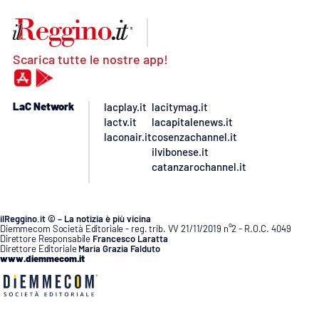
Scarica tutte le nostre app!
LaC Network
lacplay.it
lacitymag.it
lactv.it
lacapitalenews.it
laconair.it
cosenzachannel.it
ilvibonese.it
catanzarochannel.it
ilReggino.it © – La notizia è più vicina
Diemmecom Società Editoriale - reg. trib. VV 21/11/2019 n°2 - R.O.C. 4049
Direttore Responsabile
Francesco Laratta
Direttore Editoriale
Maria Grazia Falduto
www.diemmecom.it