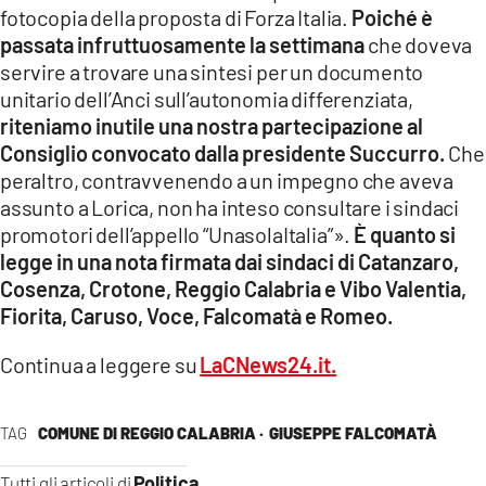
fotocopia della proposta di Forza Italia.
Poiché è
LACITYMAG.IT
passata infruttuosamente la settimana
che doveva
servire a trovare una sintesi per un documento
ILREGGINO.IT
unitario dell’Anci sull’autonomia differenziata,
riteniamo inutile una nostra partecipazione al
COSENZACHANNEL.IT
Consiglio convocato dalla presidente Succurro.
Che
peraltro, contravvenendo a un impegno che aveva
ILVIBONESE.IT
assunto a Lorica, non ha inteso consultare i sindaci
CATANZAROCHANNEL.IT
promotori dell’appello “UnasolaItalia”».
È quanto si
legge in una nota firmata dai sindaci di Catanzaro,
LACAPITALENEWS.IT
Cosenza, Crotone, Reggio Calabria e Vibo Valentia,
Fiorita, Caruso, Voce, Falcomatà e Romeo.
App
Continua a leggere su
LaCNews24.it.
ANDROID
APPLE
TAG
COMUNE DI REGGIO CALABRIA ·
GIUSEPPE FALCOMATÀ
Politica
Tutti gli articoli di