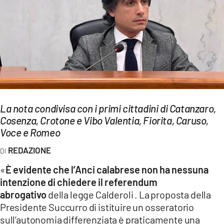
EVENTI
SPORT
Streaming
LAC TV
LAC NETWORK
La nota condivisa con i primi cittadini di Catanzaro,
Cosenza, Crotone e Vibo Valentia, Fiorita, Caruso,
LAC ONAIR
Voce e Romeo
REDAZIONE
LaC
Network
«
È evidente che l’Anci calabrese non ha nessuna
LACPLAY.IT
intenzione di chiedere il referendum
abrogativo
della legge Calderoli . La proposta della
LACTV.IT
Presidente Succurro di istituire un osseratorio
sull’autonomia differenziata è praticamente una
LACONAIR.IT