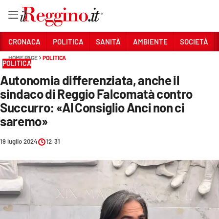
Vai
CRONACA
POLITICA
SANITÀ
AMBIENTE
SOCIETÀ
HOME PAGE
POLITICA
POLITICA
Sezioni
Autonomia differenziata, anche il
CRONACA
sindaco di Reggio Falcomatà contro
POLITICA
Succurro: «Al Consiglio Anci non ci
saremo»
SANITÀ
19 luglio 2024
12:31
AMBIENTE
SOCIETÀ
CULTURA
ECONOMIA E LAVORO