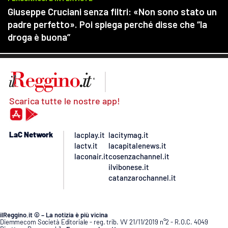
Scarica tutte le nostre app!
LaC Network
lacplay.it
lacitymag.it
lactv.it
lacapitalenews.it
laconair.it
cosenzachannel.it
ilvibonese.it
catanzarochannel.it
ilReggino.it © – La notizia è più vicina
Diemmecom Società Editoriale - reg. trib. VV 21/11/2019 n°2 - R.O.C. 4049