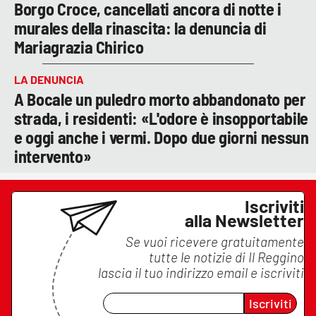
Borgo Croce, cancellati ancora di notte i
murales della rinascita: la denuncia di
Mariagrazia Chirico
LA DENUNCIA
A Bocale un puledro morto abbandonato per
strada, i residenti: «L'odore è insopportabile
e oggi anche i vermi. Dopo due giorni nessun
intervento»
Iscriviti
alla Newsletter
Se vuoi ricevere gratuitamente
tutte le notizie di
Il Reggino
lascia il tuo indirizzo email e iscriviti
Iscriviti