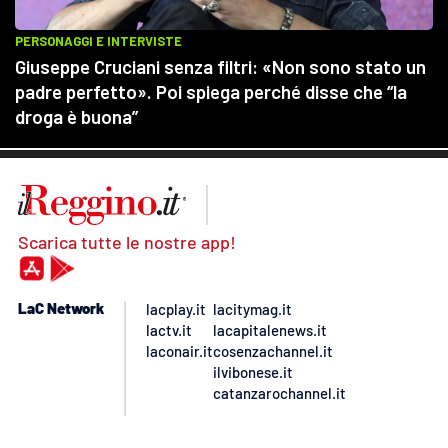
Scarica tutte le nostre app!
LaC Network
lacplay.it
lacitymag.it
lactv.it
lacapitalenews.it
laconair.it
cosenzachannel.it
ilvibonese.it
catanzarochannel.it