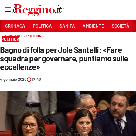
Vai
CRONACA
POLITICA
SANITÀ
AMBIENTE
SOCIETÀ
HOME PAGE
POLITICA
POLITICA
Sezioni
Bagno di folla per Jole Santelli: «Fare
CRONACA
squadra per governare, puntiamo sulle
POLITICA
eccellenze»
SANITÀ
4 gennaio 2020
17:43
AMBIENTE
SOCIETÀ
CULTURA
ECONOMIA E LAVORO