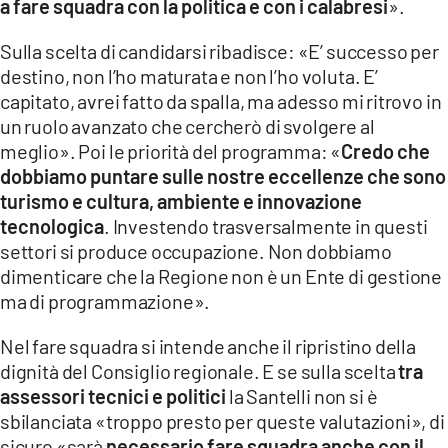
a fare squadra con la politica e con i calabresi
».
Sulla scelta di candidarsi ribadisce: «E’ successo per
destino, non l’ho maturata e non l’ho voluta. E’
capitato, avrei fatto da spalla, ma adesso mi ritrovo in
un ruolo avanzato che cercherò di svolgere al
meglio». Poi le priorità del programma: «
Credo che
dobbiamo puntare sulle nostre eccellenze che sono
turismo e cultura, ambiente e innovazione
tecnologica
. Investendo trasversalmente in questi
settori si produce occupazione. Non dobbiamo
dimenticare che la Regione non è un Ente di gestione
ma di programmazione».
Nel fare squadra si intende anche il ripristino della
dignità del Consiglio regionale. E se sulla scelta
tra
assessori tecnici e politici
la Santelli non si è
sbilanciata «troppo presto per queste valutazioni», di
sicuro «sarà
necessario fare squadra anche con il