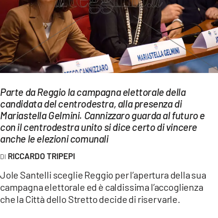
EVENTI
SPORT
Streaming
LAC TV
Parte da Reggio la campagna elettorale della
LAC NETWORK
candidata del centrodestra, alla presenza di
Mariastella Gelmini. Cannizzaro guarda al futuro e
LAC ONAIR
con il centrodestra unito si dice certo di vincere
anche le elezioni comunali
LaC
RICCARDO TRIPEPI
Network
LACPLAY.IT
Jole Santelli sceglie Reggio per l’apertura della sua
campagna elettorale ed è caldissima l’accoglienza
LACTV.IT
che la Città dello Stretto decide di riservarle.
LACONAIR.IT