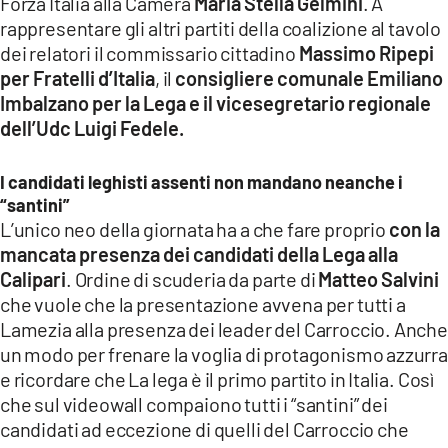
Forza Italia alla Camera
Maria Stella Gelmini
. A
rappresentare gli altri partiti della coalizione al tavolo
dei relatori il commissario cittadino
Massimo Ripepi
per Fratelli d’Italia
, il
consigliere comunale Emiliano
Imbalzano per la Lega
e il vicesegretario regionale
dell’Udc Luigi Fedele.
I candidati leghisti assenti non mandano neanche i
“santini”
L’unico neo della giornata ha a che fare proprio
con la
mancata presenza dei candidati della Lega alla
Calipari
. Ordine di scuderia da parte di
Matteo Salvini
che vuole che la presentazione avvena per tutti a
Lamezia alla presenza dei leader del Carroccio. Anche
un modo per frenare la voglia di protagonismo azzurra
e ricordare che La lega è il primo partito in Italia. Così
che sul videowall compaiono tutti i “santini” dei
candidati ad eccezione di quelli del Carroccio che