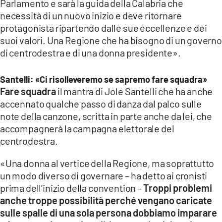
Parlamento e sarà la guida della Calabria che
necessità di un nuovo inizio e deve ritornare
protagonista ripartendo dalle sue eccellenze e dei
suoi valori. Una Regione che ha bisogno di un governo
di centrodestra e di una donna presidente».
Santelli: «Ci risolleveremo se sapremo fare squadra»
Fare squadra
il mantra di Jole Santelli che ha anche
accennato qualche passo di danza dal palco sulle
note della canzone, scritta in parte anche da lei, che
accompagnerà la campagna elettorale del
centrodestra.
«Una donna al vertice della Regione, ma soprattutto
un modo diverso di governare – ha detto ai cronisti
prima dell’inizio della convention –
Troppi problemi
anche troppe possibilità perché vengano caricate
sulle spalle di una sola persona dobbiamo imparare