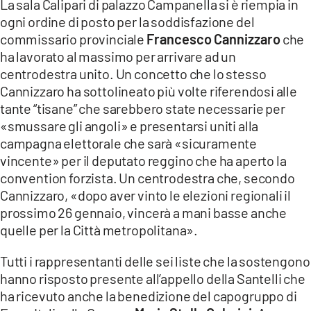
La sala Calipari di palazzo Campanella si è riempia in
ogni ordine di posto per la soddisfazione del
LACITYMAG.IT
commissario provinciale
Francesco Cannizzaro
che
ILREGGINO.IT
ha lavorato al massimo per arrivare ad un
centrodestra unito. Un concetto che lo stesso
COSENZACHANNEL.IT
Cannizzaro ha sottolineato più volte riferendosi alle
tante “tisane” che sarebbero state necessarie per
ILVIBONESE.IT
«smussare gli angoli» e presentarsi uniti alla
campagna elettorale che sarà «sicuramente
CATANZAROCHANNEL.IT
vincente» per il deputato reggino che ha aperto la
LACAPITALENEWS.IT
convention forzista. Un centrodestra che, secondo
Cannizzaro, «dopo aver vinto le elezioni regionali il
prossimo 26 gennaio, vincerà a mani basse anche
App
quelle per la Città metropolitana».
ANDROID
Tutti i rappresentanti delle sei liste che la sostengono
APPLE
hanno risposto presente all’appello della Santelli che
ha ricevuto anche la benedizione del capogruppo di