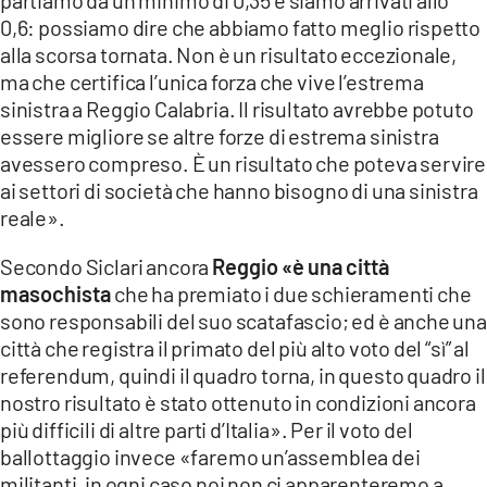
partiamo da un minimo di 0,35 e siamo arrivati allo
0,6: possiamo dire che abbiamo fatto meglio rispetto
alla scorsa tornata. Non è un risultato eccezionale,
ma che certifica l’unica forza che vive l’estrema
sinistra a Reggio Calabria. Il risultato avrebbe potuto
essere migliore se altre forze di estrema sinistra
avessero compreso. È un risultato che poteva servire
ai settori di società che hanno bisogno di una sinistra
reale».
Secondo Siclari ancora
Reggio «è una città
masochista
che ha premiato i due schieramenti che
sono responsabili del suo scatafascio; ed è anche una
città che registra il primato del più alto voto del “sì” al
referendum, quindi il quadro torna, in questo quadro il
nostro risultato è stato ottenuto in condizioni ancora
più difficili di altre parti d’Italia». Per il voto del
ballottaggio invece «faremo un’assemblea dei
militanti, in ogni caso noi non ci apparenteremo a