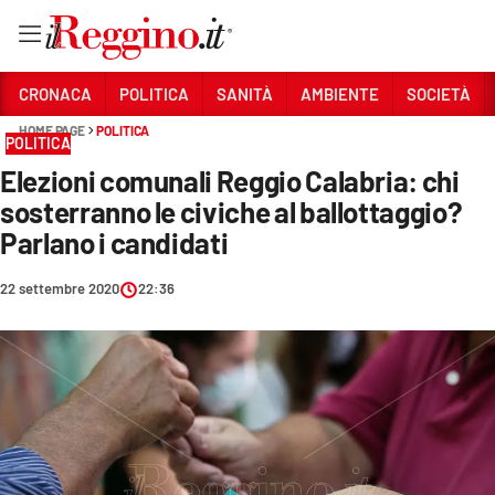
Vai
CRONACA
POLITICA
SANITÀ
AMBIENTE
SOCIETÀ
HOME PAGE
POLITICA
POLITICA
Sezioni
Elezioni comunali Reggio Calabria: chi
CRONACA
sosterranno le civiche al ballottaggio?
POLITICA
Parlano i candidati
SANITÀ
22 settembre 2020
22:36
AMBIENTE
SOCIETÀ
CULTURA
ECONOMIA E LAVORO