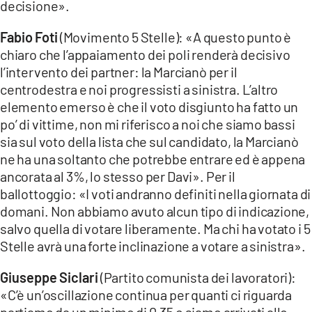
decisione».
Fabio Foti
(Movimento 5 Stelle): «A questo punto è
chiaro che l’appaiamento dei poli renderà decisivo
l’intervento dei partner: la Marcianò per il
centrodestra e noi progressisti a sinistra. L’altro
elemento emerso è che il voto disgiunto ha fatto un
po’ di vittime, non mi riferisco a noi che siamo bassi
sia sul voto della lista che sul candidato, la Marcianò
ne ha una soltanto che potrebbe entrare ed è appena
ancorata al 3%, lo stesso per Davi». Per il
ballottoggio: «I voti andranno definiti nella giornata di
domani. Non abbiamo avuto alcun tipo di indicazione,
salvo quella di votare liberamente. Ma chi ha votato i 5
Stelle avrà una forte inclinazione a votare a sinistra».
Giuseppe Siclari
(Partito comunista dei lavoratori):
«C’è un’oscillazione continua per quanti ci riguarda