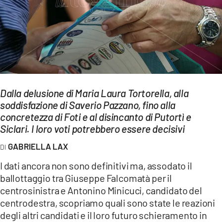
EVENTI
SPORT
Streaming
LAC TV
Dalla delusione di Maria Laura Tortorella, alla
LAC NETWORK
soddisfazione di Saverio Pazzano, fino alla
concretezza di Foti e al disincanto di Putortì e
LAC ONAIR
Siclari. I loro voti potrebbero essere decisivi
GABRIELLA LAX
LaC
Network
I dati ancora non sono definitivi ma, assodato il
LACPLAY.IT
ballottaggio tra Giuseppe Falcomatà per il
centrosinistra e Antonino Minicuci, candidato del
LACTV.IT
centrodestra, scopriamo quali sono state le reazioni
degli altri candidati e il loro futuro schieramento in
LACONAIR.IT