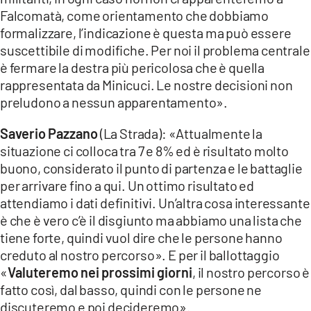
Falcomatà, come orientamento che dobbiamo
formalizzare, l’indicazione è questa ma può essere
suscettibile di modifiche. Per noi il problema centrale
è fermare la destra più pericolosa che è quella
rappresentata da Minicuci. Le nostre decisioni non
preludono a nessun apparentamento».
Saverio Pazzano
(La Strada): «Attualmente la
situazione ci colloca tra 7 e 8% ed è risultato molto
buono, considerato il punto di partenza e le battaglie
per arrivare fino a qui. Un ottimo risultato ed
attendiamo i dati definitivi. Un’altra cosa interessante
è che è vero c’è il disgiunto ma abbiamo una lista che
tiene forte, quindi vuol dire che le persone hanno
creduto al nostro percorso». E per il ballottaggio
«
Valuteremo nei prossimi giorni
, il nostro percorso è
fatto così, dal basso, quindi con le persone ne
discuteremo e poi decideremo».