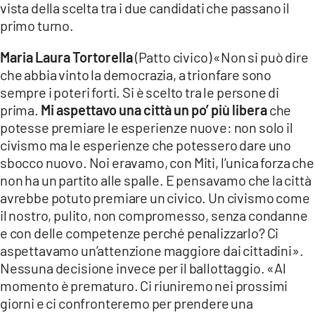
vista della scelta tra i due candidati che passano il
primo turno.
LACITYMAG.IT
ILREGGINO.IT
Maria Laura Tortorella
(Patto civico) «Non si può dire
che abbia vinto la democrazia, a trionfare sono
COSENZACHANNEL.IT
sempre i poteri forti. Si è scelto tra le persone di
prima.
Mi aspettavo una città un po’ più libera
che
ILVIBONESE.IT
potesse premiare le esperienze nuove: non solo il
civismo ma le esperienze che potessero dare uno
CATANZAROCHANNEL.IT
sbocco nuovo. Noi eravamo, con Miti, l’unica forza che
LACAPITALENEWS.IT
non ha un partito alle spalle. E pensavamo che la città
avrebbe potuto premiare un civico. Un civismo come
il nostro, pulito, non compromesso, senza condanne
App
e con delle competenze perché penalizzarlo? Ci
ANDROID
aspettavamo un’attenzione maggiore dai cittadini».
Nessuna decisione invece per il ballottaggio. «Al
APPLE
momento è prematuro. Ci riuniremo nei prossimi
giorni e ci confronteremo per prendere una