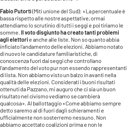
Fabio Putortì
(Miti unione del Sud): «La percentuale è
bassa rispetto alle nostre aspettative, ormai
attendiamo lo scrutinio di tutti i seggi e poi tiriamo le
somme.
Il voto disgiunto ha creato tanti problemi
agli elettori
e anche alle liste. Non so quanto abbia
inficiato l’andamento delle elezioni. Abbiamo notato
di nuovo le candidature familiaristiche, di
conoscenza fuori dai seggi che controllano
l’andamento del voto pur non essendo rappresentanti
di lista. Non abbiamo visto un balzo in avanti nella
qualità delle elezioni. Considerati i buoni risultati
ottenuti da Pazzano, mi auguro che ci sia un buon
risultato nel civismo vediamo se cambierà
qualcosa». Al ballottaggio «Come abbiamo sempre
detto saremo al di fuori dagli schieramenti e
ufficialmente non sosterremo nessuno. Non
abbiamo accettato coalizioni prima e non le