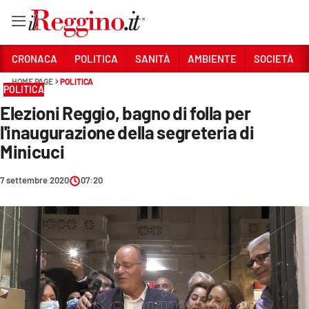
Vai
CRONACA
POLITICA
SANITÀ
AMBIENTE
SOCIETÀ
HOME PAGE
POLITICA
POLITICA
Sezioni
Elezioni Reggio, bagno di folla per
CRONACA
l'inaugurazione della segreteria di
POLITICA
Minicuci
SANITÀ
7 settembre 2020
07:20
AMBIENTE
SOCIETÀ
CULTURA
ECONOMIA E LAVORO