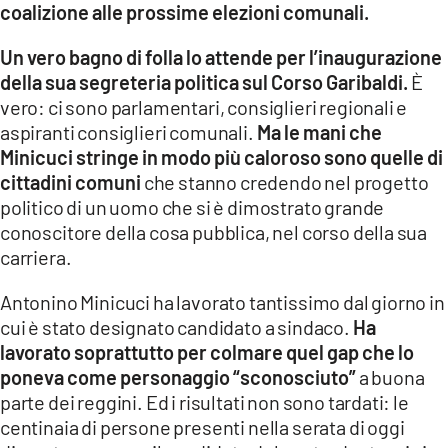
coalizione alle prossime elezioni comunali.
LACITYMAG.IT
Un vero bagno di folla lo attende per l’inaugurazione
ILREGGINO.IT
della sua segreteria politica sul Corso Garibaldi.
È
vero: ci sono parlamentari, consiglieri regionali e
COSENZACHANNEL.IT
aspiranti consiglieri comunali.
Ma le mani che
Minicuci stringe in modo più caloroso sono quelle di
ILVIBONESE.IT
cittadini comuni
che stanno credendo nel progetto
politico di un uomo che si è dimostrato grande
CATANZAROCHANNEL.IT
conoscitore della cosa pubblica, nel corso della sua
LACAPITALENEWS.IT
carriera.
Antonino Minicuci ha lavorato tantissimo dal giorno in
App
cui è stato designato candidato a sindaco.
Ha
ANDROID
lavorato soprattutto per colmare quel gap che lo
poneva come personaggio “sconosciuto”
a buona
APPLE
parte dei reggini. Ed i risultati non sono tardati: le
centinaia di persone presenti nella serata di oggi