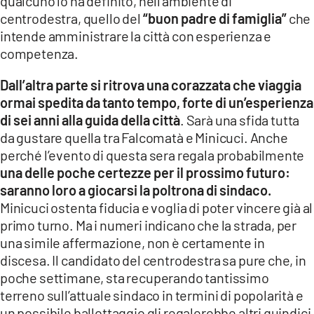
qualcuno lo ha definito, nell’ambiente di
centrodestra, quello del
“buon padre di famiglia”
che
intende amministrare la città con esperienza e
competenza.
Dall’altra parte si ritrova una corazzata che viaggia
ormai spedita da tanto tempo, forte di un’esperienza
di sei anni alla guida della città
. Sarà una sfida tutta
da gustare quella tra Falcomatà e Minicuci. Anche
perché l’evento di questa sera regala probabilmente
una delle poche certezze per il prossimo futuro:
saranno loro a giocarsi la poltrona di sindaco.
Minicuci ostenta fiducia e voglia di poter vincere già al
primo turno. Ma i numeri indicano che la strada, per
una simile affermazione, non è certamente in
discesa. Il candidato del centrodestra sa pure che, in
poche settimane, sta recuperando tantissimo
terreno sull’attuale sindaco in termini di popolarità e
un possibile ballottaggio gli regalerebbe altri quindici