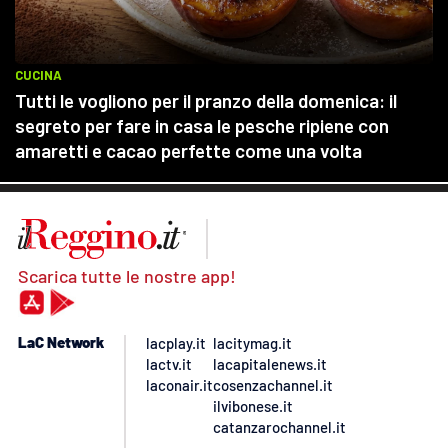
Scarica tutte le nostre app!
LaC Network
lacplay.it
lacitymag.it
lactv.it
lacapitalenews.it
laconair.it
cosenzachannel.it
ilvibonese.it
catanzarochannel.it