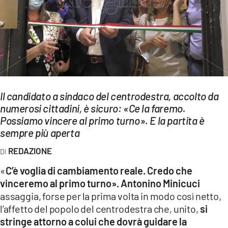
EVENTI
SPORT
Streaming
LAC TV
Il candidato a sindaco del centrodestra, accolto da
LAC NETWORK
numerosi cittadini, è sicuro: «Ce la faremo.
Possiamo vincere al primo turno». E la partita è
LAC ONAIR
sempre più aperta
REDAZIONE
LaC
Network
«
C’è voglia di cambiamento reale. Credo che
LACPLAY.IT
vinceremo al primo turno». Antonino Minicuci
assaggia, forse per la prima volta in modo così netto,
LACTV.IT
l’affetto del popolo del centrodestra che, unito,
si
stringe attorno a colui che dovrà guidare la
LACONAIR.IT