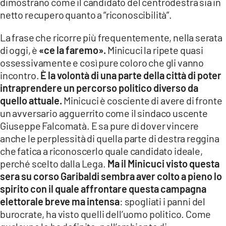
dimostrano come il candidato del centrodestra sia in
netto recupero quanto a “riconoscibilità”.
La frase che ricorre più frequentemente, nella serata
di oggi, è
«ce la faremo».
Minicuci la ripete quasi
ossessivamente e così pure coloro che gli vanno
incontro.
È la volontà di una parte della città di poter
intraprendere un percorso politico diverso da
quello attuale.
Minicuci è cosciente di avere di fronte
un avversario agguerrito come il sindaco uscente
Giuseppe Falcomatà. E sa pure di dover vincere
anche le perplessità di quella parte di destra reggina
che fatica a riconoscerlo quale candidato ideale,
perché scelto dalla Lega.
Ma il Minicuci visto questa
sera su corso Garibaldi sembra aver colto a pieno lo
spirito con il quale affrontare questa campagna
elettorale breve ma intensa
: spogliati i panni del
burocrate, ha visto quelli dell’uomo politico. Come