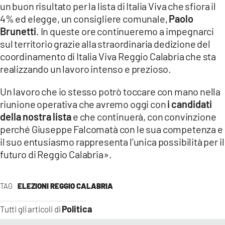
un buon risultato per la lista di Italia Viva che sfiora il
4% ed elegge, un consigliere comunale,
Paolo
LACITYMAG.IT
Brunetti
. In queste ore continueremo a impegnarci
ILREGGINO.IT
sul territorio grazie alla straordinaria dedizione del
coordinamento di Italia Viva Reggio Calabria che sta
COSENZACHANNEL.IT
realizzando un lavoro intenso e prezioso.
ILVIBONESE.IT
Un lavoro che io stesso potrò toccare con mano nella
riunione operativa che avremo oggi con
i candidati
CATANZAROCHANNEL.IT
della nostra lista
e che continuerà, con convinzione
LACAPITALENEWS.IT
perché Giuseppe Falcomatà con le sua competenza e
il suo entusiasmo rappresenta l’unica possibilità per il
futuro di Reggio Calabria».
App
ANDROID
TAG
ELEZIONI REGGIO CALABRIA
APPLE
Politica
Tutti gli articoli di