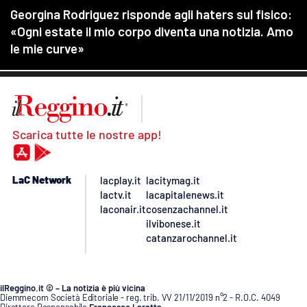
Scarica tutte le nostre app!
LaC Network
lacplay.it
lacitymag.it
lactv.it
lacapitalenews.it
laconair.it
cosenzachannel.it
ilvibonese.it
catanzarochannel.it
ilReggino.it © – La notizia è più vicina
Diemmecom Società Editoriale - reg. trib. VV 21/11/2019 n°2 - R.O.C. 4049
Direttore Responsabile
Francesco Laratta