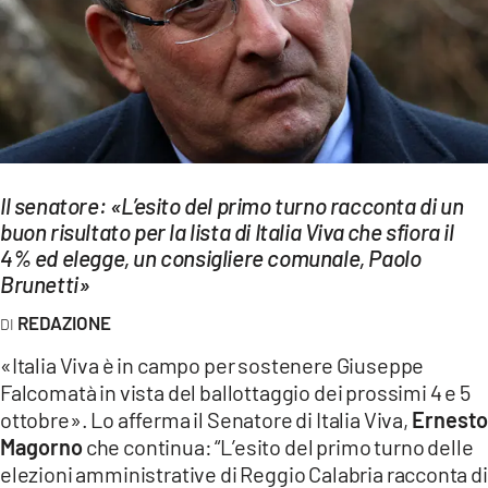
EVENTI
SPORT
Streaming
LAC TV
Il senatore: «L’esito del primo turno racconta di un
LAC NETWORK
buon risultato per la lista di Italia Viva che sfiora il
4% ed elegge, un consigliere comunale, Paolo
LAC ONAIR
Brunetti»
REDAZIONE
LaC
Network
«Italia Viva è in campo per sostenere Giuseppe
LACPLAY.IT
Falcomatà in vista del ballottaggio dei prossimi 4 e 5
ottobre». Lo afferma il Senatore di Italia Viva,
Ernesto
LACTV.IT
Magorno
che continua: “L’esito del primo turno delle
elezioni amministrative di Reggio Calabria racconta di
LACONAIR.IT