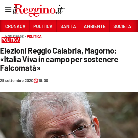
Vai
CRONACA
POLITICA
SANITÀ
AMBIENTE
SOCIETÀ
HOME PAGE
POLITICA
POLITICA
Sezioni
Elezioni Reggio Calabria, Magorno:
CRONACA
«Italia Viva in campo per sostenere
POLITICA
Falcomatà»
SANITÀ
29 settembre 2020
19:00
AMBIENTE
SOCIETÀ
CULTURA
ECONOMIA E LAVORO