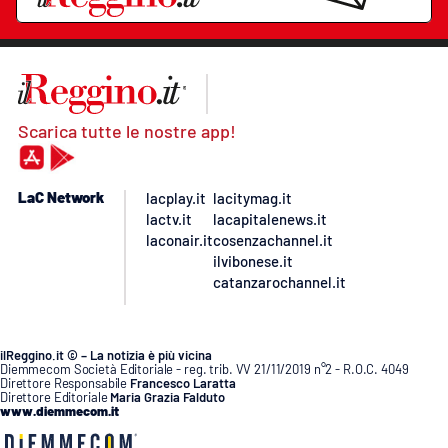
Scarica tutte le nostre app!
LaC Network
lacplay.it
lacitymag.it
lactv.it
lacapitalenews.it
laconair.it
cosenzachannel.it
ilvibonese.it
catanzarochannel.it
ilReggino.it © – La notizia è più vicina
Diemmecom Società Editoriale - reg. trib. VV 21/11/2019 n°2 - R.O.C. 4049
Direttore Responsabile
Francesco Laratta
Direttore Editoriale
Maria Grazia Falduto
www.diemmecom.it