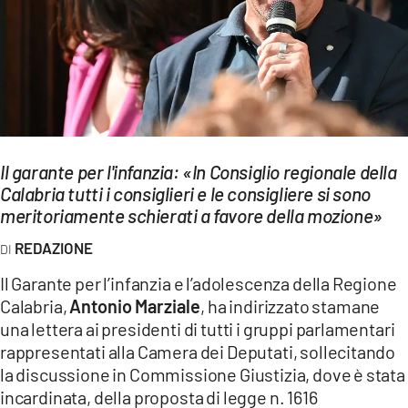
EVENTI
SPORT
Streaming
LAC TV
Il garante per l'infanzia: «In Consiglio regionale della
LAC NETWORK
Calabria tutti i consiglieri e le consigliere si sono
meritoriamente schierati a favore della mozione»
LAC ONAIR
REDAZIONE
LaC
Il Garante per l’infanzia e l’adolescenza della Regione
Network
Calabria,
Antonio Marziale
, ha indirizzato stamane
LACPLAY.IT
una lettera ai presidenti di tutti i gruppi parlamentari
rappresentati alla Camera dei Deputati, sollecitando
LACTV.IT
la discussione in Commissione Giustizia, dove è stata
incardinata, della proposta di legge n. 1616
LACONAIR.IT