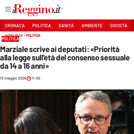
Vai
CRONACA
POLITICA
SANITÀ
AMBIENTE
SOCIETÀ
HOME PAGE
POLITICA
POLITICA
Sezioni
Marziale scrive ai deputati: «Priorità
CRONACA
alla legge sull'età del consenso sessuale
POLITICA
da 14 a 16 anni»
SANITÀ
13 maggio 2025
11:00
AMBIENTE
SOCIETÀ
CULTURA
ECONOMIA E LAVORO