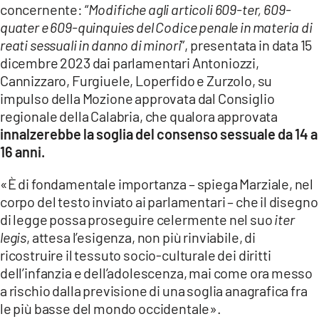
concernente: “
Modifiche agli articoli 609-ter, 609-
LACITYMAG.IT
quater e 609-quinquies del Codice penale in materia di
reati sessuali in danno di minori
”, presentata in data 15
ILREGGINO.IT
dicembre 2023 dai parlamentari Antoniozzi,
Cannizzaro, Furgiuele, Loperfido e Zurzolo, su
COSENZACHANNEL.IT
impulso della Mozione approvata dal Consiglio
regionale della Calabria, che qualora approvata
ILVIBONESE.IT
innalzerebbe la soglia del consenso sessuale da 14 a
CATANZAROCHANNEL.IT
16 anni.
LACAPITALENEWS.IT
«È di fondamentale importanza – spiega Marziale, nel
corpo del testo inviato ai parlamentari – che il disegno
di legge possa proseguire celermente nel suo
iter
App
legis
, attesa l’esigenza, non più rinviabile, di
ANDROID
ricostruire il tessuto socio-culturale dei diritti
dell’infanzia e dell’adolescenza, mai come ora messo
APPLE
a rischio dalla previsione di una soglia anagrafica fra
le più basse del mondo occidentale».