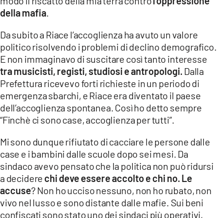
modo il riscatto della mia terra contro
l’oppressione
della mafia
.
Da subito a Riace l’accoglienza ha avuto un valore
politico risolvendo i problemi di declino demografico.
E non immaginavo di suscitare così tanto interesse
tra musicisti, registi, studiosi e antropologi.
Dalla
Prefettura ricevevo forti richieste in un periodo di
emergenza sbarchi, e Riace era diventato il paese
dell’accoglienza spontanea. Così ho detto sempre
“Finchè ci sono case, accoglienza per tutti”.
Mi sono dunque rifiutato di cacciare le persone dalle
case e i bambini dalle scuole dopo sei mesi. Da
sindaco avevo pensato che la politica non può ridursi
a decidere
chi deve essere accolto e chi no. Le
accuse
? Non ho ucciso nessuno, non ho rubato, non
vivo nel lusso e sono distante dalle mafie. Sui beni
confiscati sono stato uno dei sindaci più operativi,