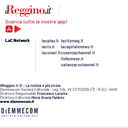
Scarica tutte le nostre app!
LaC Network
lacplay.it
lacitymag.it
lactv.it
lacapitalenews.it
laconair.it
cosenzachannel.it
ilvibonese.it
catanzarochannel.it
ilReggino.it © – La notizia è più vicina
Diemmecom Società Editoriale - reg. trib. VV 21/11/2019 n°2 - R.O.C. 4049
Direttore Responsabile
Francesco Laratta
Direttore Editoriale
Maria Grazia Falduto
www.diemmecom.it