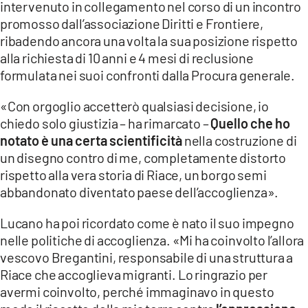
intervenuto in collegamento nel corso di un incontro
promosso dall’associazione Diritti e Frontiere,
LACITYMAG.IT
ribadendo ancora una volta la sua posizione rispetto
ILREGGINO.IT
alla richiesta di 10 anni e 4 mesi di reclusione
formulata nei suoi confronti dalla Procura generale.
COSENZACHANNEL.IT
«Con orgoglio accetterò qualsiasi decisione, io
ILVIBONESE.IT
chiedo solo giustizia – ha rimarcato –
Quello che ho
notato è una certa scientificità
nella costruzione di
CATANZAROCHANNEL.IT
un disegno contro di me, completamente distorto
LACAPITALENEWS.IT
rispetto alla vera storia di Riace, un borgo semi
abbandonato diventato paese dell’accoglienza».
App
Lucano ha poi ricordato come è nato il suo impegno
ANDROID
nelle politiche di accoglienza. «Mi ha coinvolto l’allora
vescovo Bregantini, responsabile di una struttura a
APPLE
Riace che accoglieva migranti. Lo ringrazio per
avermi coinvolto, perché immaginavo in questo