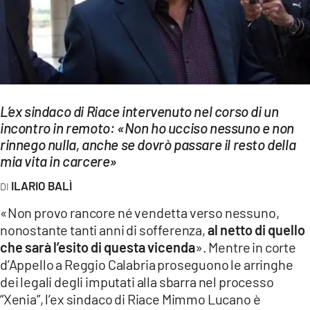
EVENTI
SPORT
Streaming
L’ex sindaco di Riace intervenuto nel corso di un
LAC TV
incontro in remoto: «Non ho ucciso nessuno e non
LAC NETWORK
rinnego nulla, anche se dovrò passare il resto della
mia vita in carcere»
LAC ONAIR
ILARIO BALÌ
LaC
«Non provo rancore né vendetta verso nessuno,
Network
nonostante tanti anni di sofferenza,
al netto di quello
LACPLAY.IT
che sarà l’esito di questa vicenda
». Mentre in corte
d’Appello a Reggio Calabria proseguono le arringhe
LACTV.IT
dei legali degli imputati alla sbarra nel processo
“Xenia”, l’ex sindaco di Riace Mimmo Lucano è
LACONAIR.IT