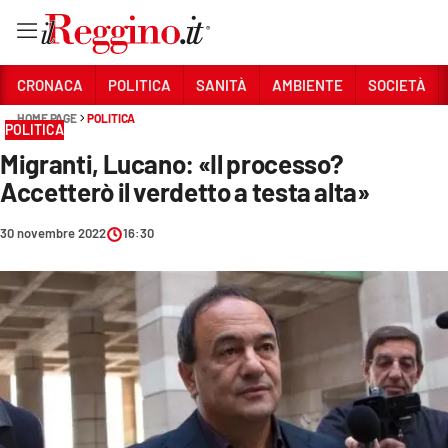
Vai
CRONACA
POLITICA
SANITÀ
AMBIENTE
SOCIETÀ
HOME PAGE
POLITICA
POLITICA
Sezioni
Migranti, Lucano: «Il processo?
CRONACA
Accetterò il verdetto a testa alta»
POLITICA
30 novembre 2022
16:30
SANITÀ
AMBIENTE
SOCIETÀ
CULTURA
ECONOMIA E LAVORO