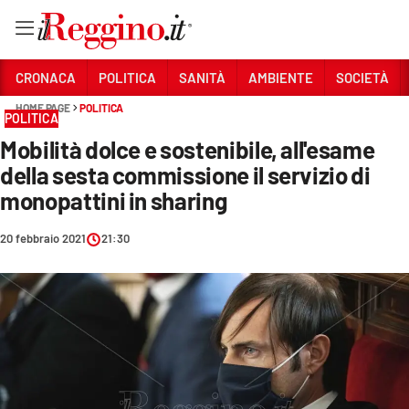
Vai
CRONACA
POLITICA
SANITÀ
AMBIENTE
SOCIETÀ
HOME PAGE
POLITICA
POLITICA
Sezioni
Mobilità dolce e sostenibile, all'esame
CRONACA
della sesta commissione il servizio di
POLITICA
monopattini in sharing
SANITÀ
20 febbraio 2021
21:30
AMBIENTE
SOCIETÀ
CULTURA
ECONOMIA E LAVORO