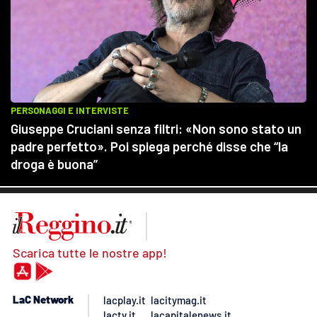
Scarica tutte le nostre app!
LaC Network
lacplay.it
lacitymag.it
lactv.it
lacapitalenews.it