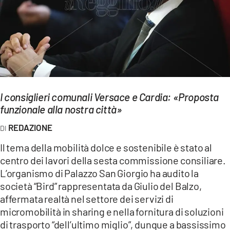
EVENTI
SPORT
Streaming
LAC TV
I consiglieri comunali Versace e Cardia: «Proposta
LAC NETWORK
funzionale alla nostra città»
LAC ONAIR
REDAZIONE
Il tema della mobilità dolce e sostenibile è stato al
LaC
centro dei lavori della sesta commissione consiliare.
Network
L’organismo di Palazzo San Giorgio ha audito la
LACPLAY.IT
società “Bird” rappresentata da Giulio del Balzo,
affermata realtà nel settore dei servizi di
LACTV.IT
micromobilità in sharing e nella fornitura di soluzioni
di trasporto “dell’ultimo miglio”, dunque a bassissimo
LACONAIR.IT