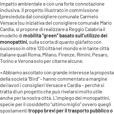
impatto ambientale e con una forte connotazione
LACITYMAG.IT
inclusiva. Il progetto illustrato in commissione
(presieduta dal consigliere comunale Carmelo
ILREGGINO.IT
Versace) su iniziativa del consigliere comunale Mario
Cardia, si propone di realizzare a Reggio Calabria il
COSENZACHANNEL.IT
modello di
mobilità “green” basato sull’utilizzo dei
monopattini,
sulla scorta di quanto già fatto con
ILVIBONESE.IT
successo in oltre 120 città nel mondo e in tante città
CATANZAROCHANNEL.IT
italiane quali Roma, Milano, Firenze, Rimini, Pesaro,
Torino e Verona solo per citarne alcune.
LACAPITALENEWS.IT
«Abbiamo ascoltato con grande interesse la proposta
della società “Bird” – hanno commentato a margine
App
dei lavori i consiglieri Versace e Cardia – perché si
ANDROID
tratta di un progetto che può rivelarsi molto utile
anche per la nostra città. L’impiego dei monopattini,
APPLE
specie per il cosiddetto “ultimo miglio” ovvero quegli
spostamenti
troppo brevi per il trasporto pubblico o