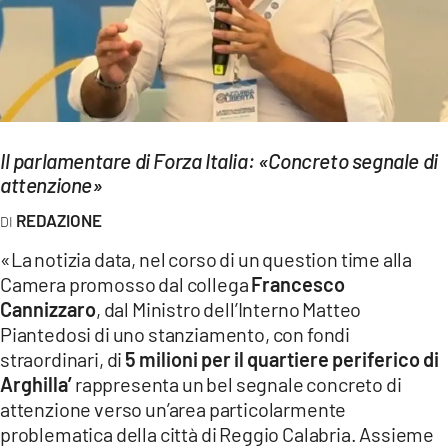
EVENTI
SPORT
Streaming
Il parlamentare di Forza Italia: «Concreto segnale di
LAC TV
attenzione»
LAC NETWORK
REDAZIONE
LAC ONAIR
«La notizia data, nel corso di un question time alla
Camera promosso dal collega
Francesco
LaC
Cannizzaro
, dal Ministro dell’Interno Matteo
Network
Piantedosi di uno stanziamento, con fondi
LACPLAY.IT
straordinari, di
5 milioni per il quartiere periferico di
Arghilla’
rappresenta un bel segnale concreto di
LACTV.IT
attenzione verso un’area particolarmente
problematica della città di Reggio Calabria. Assieme
LACONAIR.IT