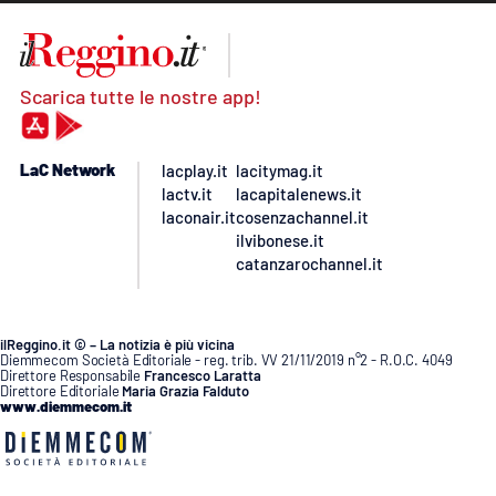
Scarica tutte le nostre app!
LaC Network
lacplay.it
lacitymag.it
lactv.it
lacapitalenews.it
laconair.it
cosenzachannel.it
ilvibonese.it
catanzarochannel.it
ilReggino.it © – La notizia è più vicina
Diemmecom Società Editoriale - reg. trib. VV 21/11/2019 n°2 - R.O.C. 4049
Direttore Responsabile
Francesco Laratta
Direttore Editoriale
Maria Grazia Falduto
www.diemmecom.it