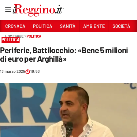
Vai
CRONACA
POLITICA
SANITÀ
AMBIENTE
SOCIETÀ
HOME PAGE
POLITICA
POLITICA
Sezioni
Periferie, Battilocchio: «Bene 5 milioni
CRONACA
di euro per Arghillà»
POLITICA
13 marzo 2025
16:53
SANITÀ
AMBIENTE
SOCIETÀ
CULTURA
ECONOMIA E LAVORO