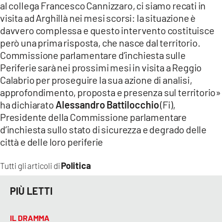
al collega Francesco Cannizzaro, ci siamo recati in
visita ad Arghillà nei mesi scorsi: la situazione è
LACITYMAG.IT
davvero complessa e questo intervento costituisce
ILREGGINO.IT
però una prima risposta, che nasce dal territorio.
Commissione parlamentare d’inchiesta sulle
COSENZACHANNEL.IT
Periferie sarà nei prossimi mesi in visita a Reggio
Calabrio per proseguire la sua azione di analisi,
ILVIBONESE.IT
approfondimento, proposta e presenza sul territorio»
CATANZAROCHANNEL.IT
ha dichiarato
Alessandro Battilocchio
(Fi),
Presidente della Commissione parlamentare
LACAPITALENEWS.IT
d’inchiesta sullo stato di sicurezza e degrado delle
città e delle loro periferie
App
Politica
Tutti gli articoli di
ANDROID
PIÙ LETTI
APPLE
IL DRAMMA