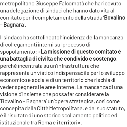
metropolitano Giuseppe Falcomatà che ha ricevuto
una delegazione di sindaci che hanno dato vita al
LACITYMAG.IT
comitato per il completamento della strada ‘
Bovalino
ILREGGINO.IT
– Bagnara
’.
COSENZACHANNEL.IT
Il sindaco ha sottolineato l’incidenza della mancanza
di collegamenti interni sul processo di
ILVIBONESE.IT
spopolamento: «
La missione di questo comitato è
una battaglia di civiltà che condivido e sostengo
,
CATANZAROCHANNEL.IT
perché incentrata su un’infrastruttura che
LACAPITALENEWS.IT
rappresenta un viatico indispensabile per lo sviluppo
economico e sociale di un territorio che rischia di
veder spegnersi le aree interne. La mancanza di una
App
visione d’insieme che possa far considerare la
ANDROID
‘Bovalino – Bagnara’ un’opera strategica, così come
concepita dalla Città Metropolitana, e dal suo statuto,
APPLE
è il risultato di uno storico scollamento politico ed
istituzionale tra Roma e i territori».