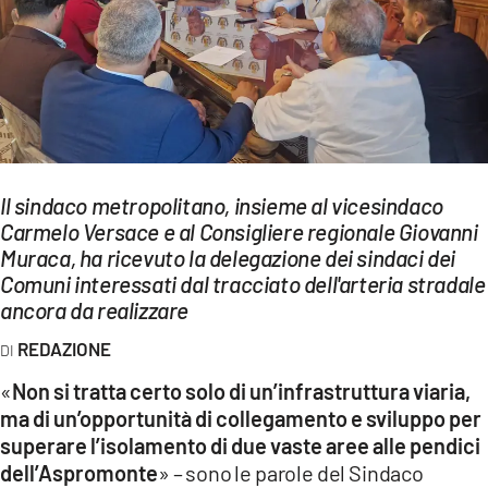
EVENTI
SPORT
Streaming
LAC TV
Il sindaco metropolitano, insieme al vicesindaco
LAC NETWORK
Carmelo Versace e al Consigliere regionale Giovanni
Muraca, ha ricevuto la delegazione dei sindaci dei
LAC ONAIR
Comuni interessati dal tracciato dell'arteria stradale
ancora da realizzare
LaC
REDAZIONE
Network
LACPLAY.IT
«
Non si tratta certo solo di un’infrastruttura viaria,
ma di un’opportunità di collegamento e sviluppo per
LACTV.IT
superare l’isolamento di due vaste aree alle pendici
dell’Aspromonte
» – sono le parole del Sindaco
LACONAIR.IT