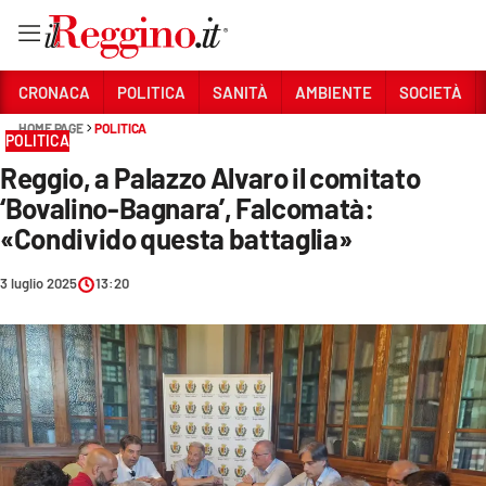
Vai
CRONACA
POLITICA
SANITÀ
AMBIENTE
SOCIETÀ
HOME PAGE
POLITICA
POLITICA
Sezioni
Reggio, a Palazzo Alvaro il comitato
CRONACA
‘Bovalino-Bagnara’, Falcomatà:
POLITICA
«Condivido questa battaglia»
SANITÀ
3 luglio 2025
13:20
AMBIENTE
SOCIETÀ
CULTURA
ECONOMIA E LAVORO