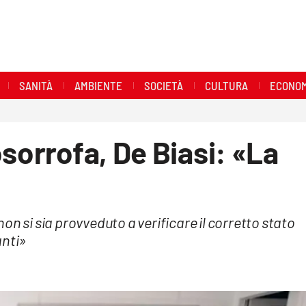
SANITÀ
AMBIENTE
SOCIETÀ
CULTURA
ECONOM
sorrofa, De Biasi: «La
on si sia provveduto a verificare il corretto stato
anti»