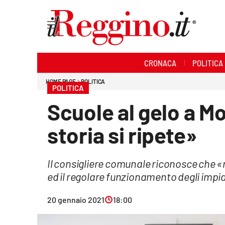
Sezioni
CRONACA
POLITICA
Cronaca
HOME PAGE
POLITICA
POLITICA
Politica
Scuole al gelo a Mo
Sanità
storia si ripete»
Ambiente
Il consigliere comunale riconosce che «n
Società
ed il regolare funzionamento degli impi
Cultura
20 gennaio 2021
18:00
Economia e lavoro