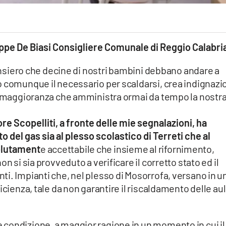
ppe De Biasi Consigliere Comunale di Reggio Calabri
pensiero che decine di nostri bambini debbano andare a
o comunque il necessario per scaldarsi, crea indignazi
la maggioranza che amministra ormai da tempo la nostr
re Scopelliti, a fronte delle mie segnalazioni, ha
o del gas sia al plesso scolastico di Terreti che al
olutament
e accettabile che insieme al rifornimento,
n si sia provveduto a verificare il corretto stato ed il
i. Impianti che, nel plesso di Mosorrofa, versano in u
icienza, tale da non garantire il riscaldamento delle au
condizione, a maggior ragione in un momento in cui il