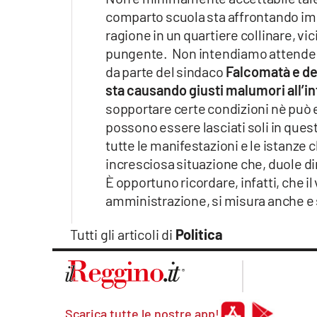
Apple
comparto scuola sta affrontando im
ragione in un quartiere collinare, vi
pungente. Non intendiamo attendere
da parte del sindaco
Falcomatà e de
Vai
sta causando giusti malumori all’i
sopportare certe condizioni nè può e
possono essere lasciati soli in queste
tutte le manifestazioni e le istanze
incresciosa situazione che, duole dir
È opportuno ricordare, infatti, che il
amministrazione, si misura anche e so
Tutti gli articoli di
Politica
Scarica tutte le nostre app!