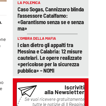
LA POLEMICA
Caso Sogas, Cannizzaro blinda
l'assessore Catalfamo:
«Garantismo senza se e senza
a.
ma»
L’OMBRA DELLA MAFIA
one
I clan dietro gli appalti tra
a
Messina e Calabria: 12 misure
cautelari. Le opere realizzate
«pericolose per la sicurezza
pubblica» – NOMI
no
Iscriviti
le
alla Newsletter
Se vuoi ricevere gratuitamente
tutte le notizie di
Il Reggino