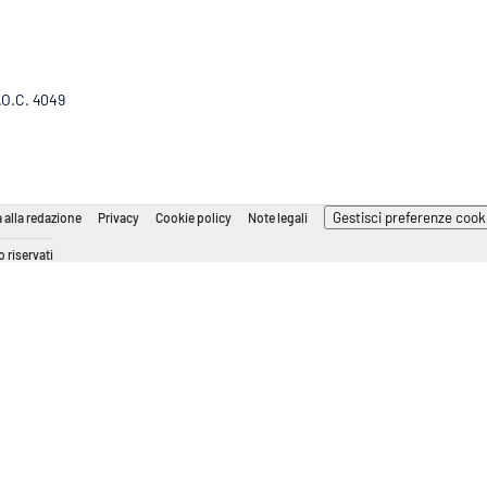
R.O.C. 4049
Gestisci preferenze cook
 alla redazione
Privacy
Cookie policy
Note legali
 riservati