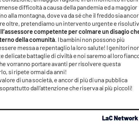
mense difficoltà a causa della pandemia ed a maggior
cino alla montagna, dove va da sé che il freddo sia ancor
 oltre, pretendiamo un intervento urgente e risoluti
ll’assessore competente per colmare un disagio ch
nterno della comunità
. I bambini non possono più
ssere messa a repentaglio la loro salute! I genitori no
 delicate battaglie di civiltà e noi saremo al loro fianco
 che vorranno portare avanti per risolvere questa
lo, si ripete ormai da anni!
 valore di una società, e ancor di più di una pubblica
prattutto dall’attenzione che riserva ai più piccoli!
LaC Network