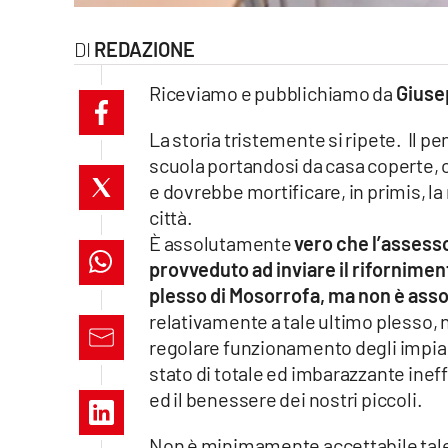
laconair.it
REDAZIONE
lacitymag.it
Riceviamo e pubblichiamo da
Giuse
ilreggino.it
La storia tristemente si ripete. Il 
scuola portandosi da casa coperte, 
cosenzachannel.it
e dovrebbe mortificare, in primis, 
città.
ilvibonese.it
È assolutamente
vero che l’assesso
catanzarochannel.it
provveduto ad inviare il riforniment
plesso di Mosorrofa, ma non è ass
lacapitalenews.it
relativamente a tale ultimo plesso, no
regolare funzionamento degli impiant
stato di totale ed imbarazzante ineff
App
ed il benessere dei nostri piccoli.
Android
Non è minimamente accettabile tale 