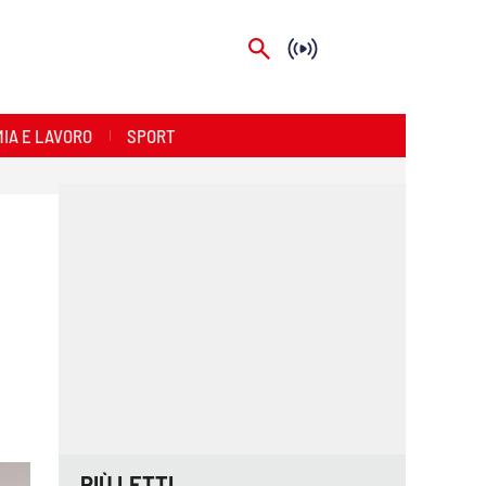
IA E LAVORO
SPORT
PIÙ LETTI