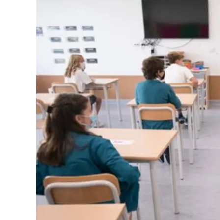
Eventi
Sport
Streaming
LaC TV
Lac Network
LaC OnAir
LaC
Network
lacplay.it
lactv.it