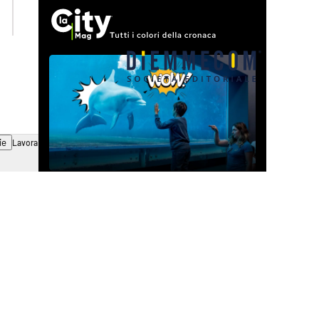
ilvibonese.it
catanzarochannel.it
ie
Lavora con noi