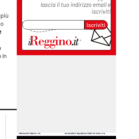
lascia il tuo indirizzo email e
iscriviti
 più
vo
Iscriviti
e
n
 in
lacplay.it
lacitymag.it
lactv.it
lacapitalenews.it
laconair.it
cosenzachannel.it