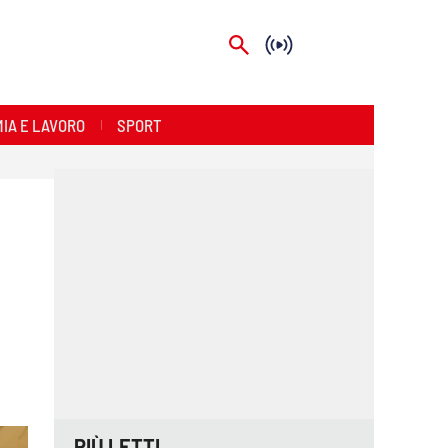
IA E LAVORO
SPORT
PIÙ LETTI