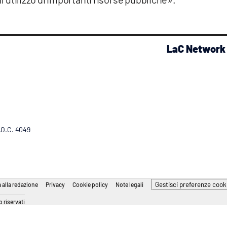
LaC Network
R.O.C. 4049
Gestisci preferenze cook
 alla redazione
Privacy
Cookie policy
Note legali
 riservati