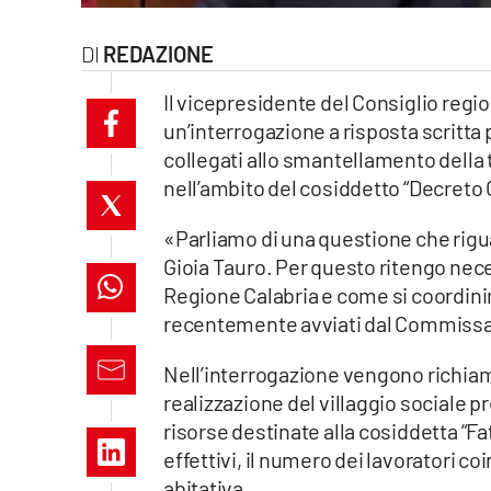
laconair.it
REDAZIONE
lacitymag.it
Il vicepresidente del Consiglio regi
un’interrogazione a risposta scritta 
ilreggino.it
collegati allo smantellamento della t
nell’ambito del cosiddetto “Decreto 
cosenzachannel.it
«Parliamo di una questione che rigua
ilvibonese.it
Gioia Tauro. Per questo ritengo nece
catanzarochannel.it
Regione Calabria e come si coordinin
recentemente avviati dal Commissar
lacapitalenews.it
Nell’interrogazione vengono richiamat
realizzazione del villaggio sociale pre
App
risorse destinate alla cosiddetta “Fat
Android
effettivi, il numero dei lavoratori co
abitativa.