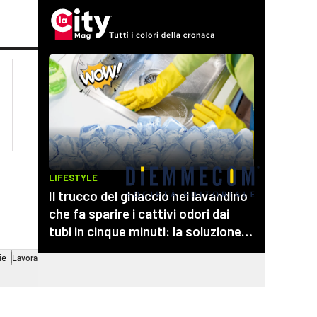
lacplay.it
lacitymag.it
lactv.it
lacapitalenews.it
laconair.it
cosenzachannel.it
ilvibonese.it
catanzarochannel.it
ie
Lavora con noi