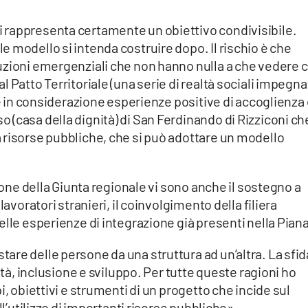
 rappresenta certamente un obiettivo condivisibile.
 modello si intenda costruire dopo. Il rischio è che
uzioni emergenziali che non hanno nulla a che vedere 
 Patto Territoriale (una serie di realtà sociali impegn
re in considerazione esperienze positive di accoglienza
(casa della dignità) di San Ferdinando di Rizziconi ch
 risorse pubbliche, che si può adottare un modello
zione della Giunta regionale vi sono anche il sostegno a
lavoratori stranieri, il coinvolgimento della filiera
elle esperienze di integrazione già presenti nella Piana
re delle persone da una struttura ad un’altra. La sfid
ità, inclusione e sviluppo. Per tutte queste ragioni ho
i, obiettivi e strumenti di un progetto che incide sul
ll’utilizzo di importanti risorse pubbliche».