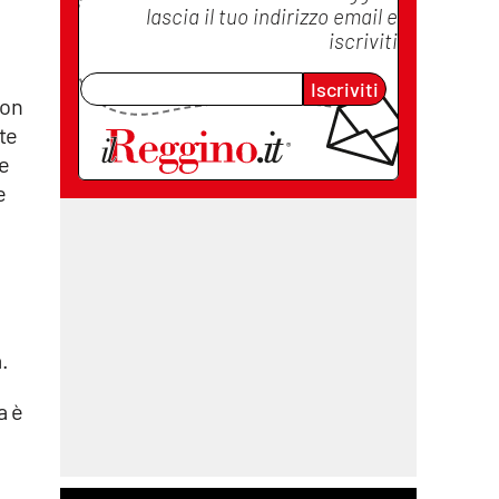
lascia il tuo indirizzo email e
iscriviti
Iscriviti
con
ate
 e
e
.
a è