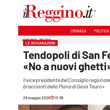
Sezioni
CRONACA
POLITICA
Cronaca
HOME PAGE
POLITICA
LE DICHIARAZIONI
Politica
Tendopoli di San 
Sanità
«No a nuovi ghetti
Ambiente
Il vice presidente del Consiglio regional
Società
braccianti della Piana di Gioia Tauro»
Cultura
29 maggio 2026
13:38
Economia e lavoro