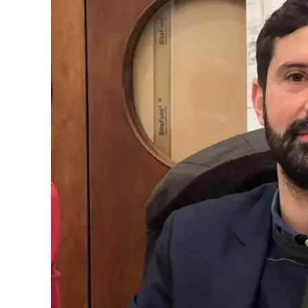
Eventi
Sport
Streaming
LaC TV
Lac Network
LaC OnAir
LaC
Network
lacplay.it
lactv.it