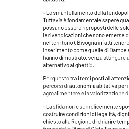
Apple
«Lo smantellamento della tendopoli
Tuttavia è fondamentale sapere quale
possano essere riproposti delle sol
Vai
le rivendicazioni che sono emerse dal
nel territorio). Bisogna infatti tene
inserimento come quelle di Dambe so 
hanno dimostrato, senza attingere a
alternativo ai ghetti».
Per questo tra i temi posti all’atten
percorsi di autonomia abitativa per i 
agroalimentare e la valorizzazione d
«La sfida non è semplicemente sposta
costruire condizioni di legalità, dign
chiesto alla Regione di chiarire temp
futuro della Piana di Gioia Tauro e su