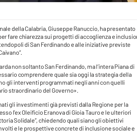
onale della Calabria, Giuseppe Ranuccio, ha presentato
per fare chiarezza sui progetti di accoglienza e inclusi
endopoli di San Ferdinando e alle iniziative previste
Caivano”.
rda non soltanto San Ferdinando, ma l’intera Piana di
ssario comprendere quale sia oggi la strategia della
o gli interventi programmati negli anni con quelli
io straordinario del Governo».
i gli investimenti già previsti dalla Regione per la
sso l’ex Oleificio Eranova di Gioia Tauro e le ulteriori
toria Solidale”, chiedendo quali siano gli obiettivi
involti e le prospettive concrete di inclusione sociale e