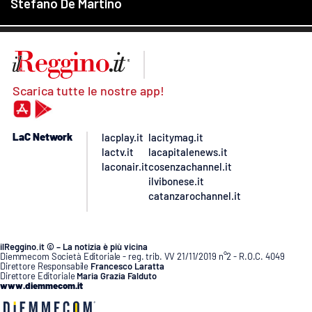
Scarica tutte le nostre app!
LaC Network
lacplay.it
lacitymag.it
lactv.it
lacapitalenews.it
laconair.it
cosenzachannel.it
ilvibonese.it
catanzarochannel.it
ilReggino.it © – La notizia è più vicina
Diemmecom Società Editoriale - reg. trib. VV 21/11/2019 n°2 - R.O.C. 4049
Direttore Responsabile
Francesco Laratta
Direttore Editoriale
Maria Grazia Falduto
www.diemmecom.it