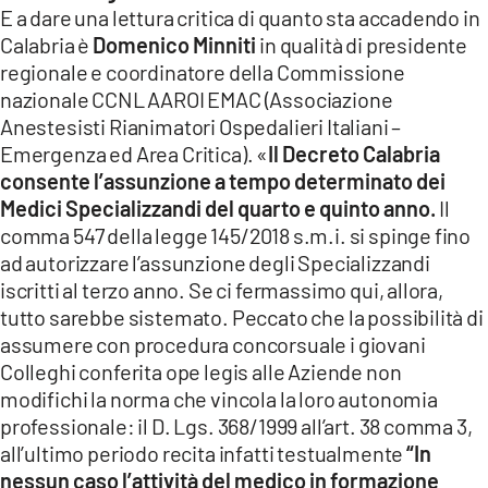
E a dare una lettura critica di quanto sta accadendo in
Calabria è
Domenico Minniti
in qualità di presidente
regionale e coordinatore della Commissione
nazionale CCNL AAROI EMAC (Associazione
Anestesisti Rianimatori Ospedalieri Italiani –
Emergenza ed Area Critica). «
Il Decreto Calabria
consente l’assunzione a tempo determinato dei
Medici Specializzandi del quarto e quinto anno.
Il
comma 547 della legge 145/2018 s.m.i. si spinge fino
ad autorizzare l’assunzione degli Specializzandi
iscritti al terzo anno. Se ci fermassimo qui, allora,
tutto sarebbe sistemato. Peccato che la possibilità di
assumere con procedura concorsuale i giovani
Colleghi conferita ope legis alle Aziende non
modifichi la norma che vincola la loro autonomia
professionale: il D. Lgs. 368/1999 all’art. 38 comma 3,
all’ultimo periodo recita infatti testualmente
“In
nessun caso l’attività del medico in formazione