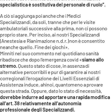
specialistica è sostitutiva del personale di ruolo”.
A ciò si aggiunga poi anche che i Medici
Specializzandi, da soli, tranne che per le visite
ambulatoriali successive alla prima, non ci possono
proprio stare. Per inciso, ai nostri Specializzandi
(Anestesia e Rianimazione n.d.r.) non è consentito
neanche quello. Fine dei giochi».
Minniti nel suo commento nel quotidiano sanità
ribadisce che dopo l’emergenza covid «
siamo allo
stremo.
Questo stato di cose, in assenza di
alternative percorribili e pur di garantire ai nostri
corregionali l’erogazione dei Livelli Essenziali di
Assistenza induce, ahinoi, quantomeno a provare
questa strada. Oppure, dato lo stato di necessità,
dovrebbe indurre ad apportare una rapida modifica
all’art. 38 relativamente all’autonomia
professionale degli Specializzandi.