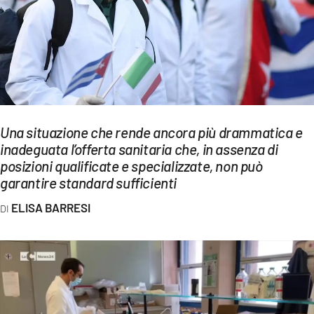
EVENTI
SPORT
Streaming
LAC TV
Una situazione che rende ancora più drammatica e
LAC NETWORK
inadeguata l’offerta sanitaria che, in assenza di
posizioni qualificate e specializzate, non può
LAC ONAIR
garantire standard sufficienti
ELISA BARRESI
LaC
Network
LACPLAY.IT
LACTV.IT
LACONAIR.IT