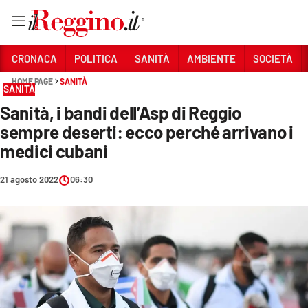
Vai
CRONACA
POLITICA
SANITÀ
AMBIENTE
SOCIETÀ
HOME PAGE
SANITÀ
SANITÀ
Sezioni
Sanità, i bandi dell’Asp di Reggio
CRONACA
sempre deserti: ecco perché arrivano i
POLITICA
medici cubani
SANITÀ
21 agosto 2022
06:30
AMBIENTE
SOCIETÀ
CULTURA
ECONOMIA E LAVORO