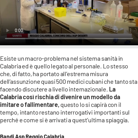
LACITYMAG.IT
ILREGGINO.IT
COSENZACHANNEL.IT
ILVIBONESE.IT
Esiste un macro-problema nel sistema sanità in
CATANZAROCHANNEL.IT
Calabria ed è quello legato al personale. Lo stesso
che, di fatto, ha portato all’estrema misura
LACAPITALENEWS.IT
dell’assunzione quasi 500 medici cubani che tanto sta
facendo discutere a livello internazionale.
La
App
Calabria così rischia di divenire un modello da
imitare o fallimentare,
questo lo si capirà con il
ANDROID
tempo, intanto restano interrogativi importanti sul
APPLE
perché e come si è arrivati a quest’ultima spiaggia.
Bandi Asp Reggio Calabria