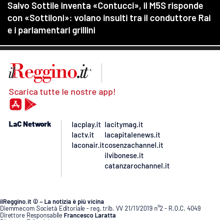
Scarica tutte le nostre app!
LaC Network
lacplay.it
lacitymag.it
lactv.it
lacapitalenews.it
laconair.it
cosenzachannel.it
ilvibonese.it
catanzarochannel.it
ilReggino.it © – La notizia è più vicina
Diemmecom Società Editoriale - reg. trib. VV 21/11/2019 n°2 - R.O.C. 4049
Direttore Responsabile
Francesco Laratta