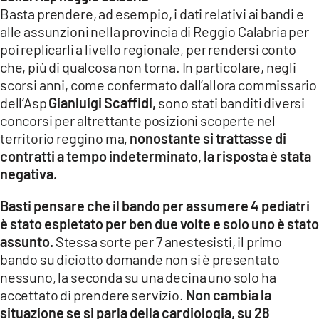
Basta prendere, ad esempio, i dati relativi ai bandi e
alle assunzioni nella provincia di Reggio Calabria per
poi replicarli a livello regionale, per rendersi conto
che, più di qualcosa non torna. In particolare, negli
scorsi anni, come confermato dall’allora commissario
dell’Asp
Gianluigi Scaffidi,
sono stati banditi diversi
concorsi per altrettante posizioni scoperte nel
territorio reggino ma,
nonostante si trattasse di
contratti a tempo indeterminato, la risposta è stata
negativa.
Basti pensare che il bando per assumere 4 pediatri
è stato espletato per ben due volte e solo uno è stato
assunto.
Stessa sorte per 7 anestesisti, il primo
bando su diciotto domande non si è presentato
nessuno, la seconda su una decina uno solo ha
accettato di prendere servizio.
Non cambia la
situazione se si parla della cardiologia, su 28