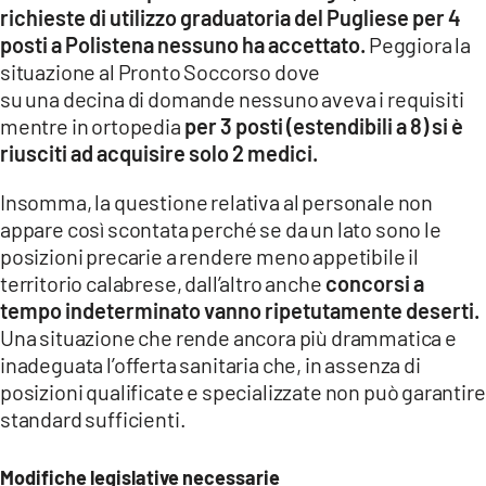
richieste di utilizzo graduatoria del Pugliese per 4
posti a Polistena nessuno ha accettato.
Peggiora la
situazione al Pronto Soccorso dove
su una decina di domande nessuno aveva i requisiti
mentre in ortopedia
per 3 posti (estendibili a 8) si è
riusciti ad acquisire solo 2 medici.
Insomma, la questione relativa al personale non
appare così scontata perché se da un lato sono le
posizioni precarie a rendere meno appetibile il
territorio calabrese, dall’altro anche
concorsi a
tempo indeterminato vanno ripetutamente deserti.
Una situazione che rende ancora più drammatica e
inadeguata l’offerta sanitaria che, in assenza di
posizioni qualificate e specializzate non può garantire
standard sufficienti.
Modifiche legislative necessarie